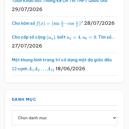
Toán Khảo Sát Thống Kê Ôn Thi THPT Quốc Gia
29/07/2026
28/07/2026
Cho hàm số
f
(
x
)
=
(
sin
x
2
–
cos
x
2
)
2
Cho cấp số cộng
, biết
,
. Tìm số…
(
u
n
)
u
2
=
4
u
6
=
8
27/07/2026
Một khung hình trang trí có dạng một đa giác đều
18/06/2026
cạnh
12
A
1
A
2
…
A
12
DANH MỤC
Danh
mục