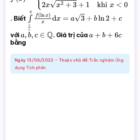
{
3
x
2
ln
(
x
+
1
)
k
h
i
x
≥
0
2
x
x
2
+
3
+
1
k
h
i
x
<
0
Toán
. Biết
∫
1
e
e
f
(
ln
x
)
x
d
x
=
a
3
+
b
ln
2
+
c
online
với
a
,
b
,
c
∈
Q
. Giá trị của
a
+
b
+
6
c
bằng
Ngày
13/06/2022
-
Thuộc chủ đề:
Trắc nghiệm Ứng
dụng Tích phân