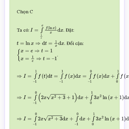
Chọn C
Ta có:
. Đặt:
I
=
∫
1
e
e
f
(
ln
x
)
x
d
x
. Đổi cận:
t
=
ln
x
⇒
d
t
=
1
x
d
x
.
{
x
=
e
⇒
t
=
1
x
=
1
e
⇒
t
=
–
1
⇒
I
=
∫
–
1
1
f
(
t
)
d
t
=
∫
–
1
1
f
(
x
)
d
x
=
∫
–
1
0
f
(
x
)
d
x
+
∫
0
1
f
(
x
)
d
x
⇒
I
=
∫
–
1
0
(
2
x
x
2
+
3
+
1
)
d
x
+
∫
0
1
3
x
2
ln
(
x
+
1
)
d
x
⇒
I
=
∫
–
1
0
2
x
x
2
+
3
d
x
+
∫
–