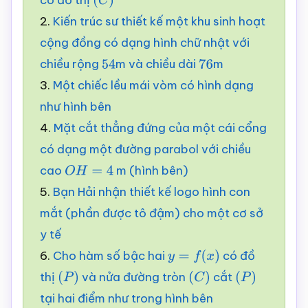
có đồ thị
(
a
,
b
,
c
,
d
∈
(
R
C
,
a
)
≠
0
)
2.
Kiến trúc sư thiết kế một khu sinh hoạt
cộng đồng có dạng hình chữ nhật với
chiều rộng
m và chiều dài
m
54
76
3.
Một chiếc lều mái vòm có hình dạng
như hình bên
4.
Mặt cắt thẳng đứng của một cái cổng
có dạng một đường parabol với chiều
cao
m (hình bên)
O
H
=
4
5.
Bạn Hải nhận thiết kế logo hình con
mắt (phần được tô đậm) cho một cơ sở
y tế
6.
Cho hàm số bậc hai
có đồ
y
=
f
(
x
)
thị
và nửa đường tròn
cắt
(
P
)
(
C
)
(
P
)
tại hai điểm như trong hình bên