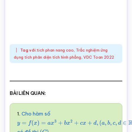
Tag với:
tich phan nang cao
,
Trắc nghiệm ứng
dụng tích phân diện tích hình phẳng
,
VDC Toan 2022
BÀI LIÊN QUAN:
1.
Cho hàm số
y
=
f
(
x
)
=
a
x
3
+
b
x
2
+
c
x
+
d
,