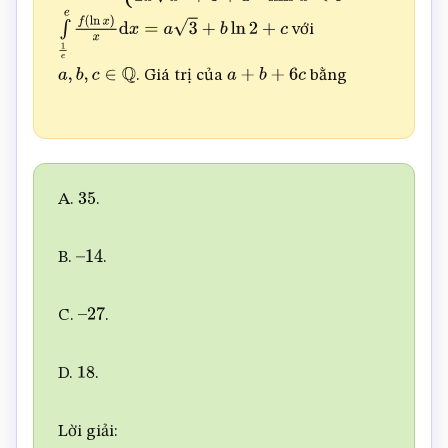
{
3
x
2
ln
(
x
+
1
)
k
h
i
x
≥
0
2
x
x
2
+
3
+
1
k
h
i
x
<
0
với
∫
1
e
e
f
(
ln
x
)
x
d
x
=
a
3
+
b
ln
2
+
c
. Giá trị của
bằng
a
,
b
,
c
∈
Q
a
+
b
+
6
c
A.
.
35
B.
.
–
14
C.
.
–
27
D.
.
18
Lời giải: