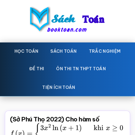
Skip
Bỏ
to
qua
main
primary
content
sidebar
Sách
Học
toán,
HỌC TOÁN
SÁCH TOÁN
TRẮC NGHIỆM
Toán
Đề
-
thi
ĐỀ THI
ÔN THI TN THPT TOÁN
toán,
Học
Sách
TIỆN ÍCH TOÁN
toán
giáo
khoa
Toán,
(Sở Phú Thọ 2022) Cho hàm số
trắc
f
(
x
)
=
nghiệm