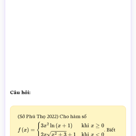
Câu hỏi:
(Sở Phú Thọ 2022) Cho hàm số
. Biết
f
(
x
)
=