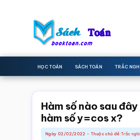
Skip
Bỏ
to
qua
main
primary
content
sidebar
Sách
Học
toán,
Toán
HỌC TOÁN
SÁCH TOÁN
TRẮC NGH
Đề
-
thi
toán,
Học
Sách
Hàm số nào sau đây
toán
giáo
hàm số y=cos x?
khoa
Toán,
Ngày
02/02/2022
-
Thuộc chủ đề:
Trắc ngh