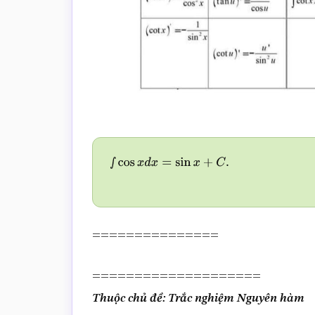
∫
cos
x
d
x
=
sin
x
+
C
.
===============
====================
Thuộc chủ đề: Trắc nghiệm Nguyên hàm