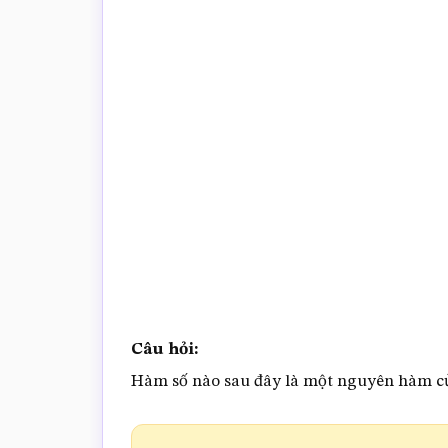
trắc
nghiệm
Toán
online
Câu hỏi:
Hàm số nào sau đây là một nguyên hàm c