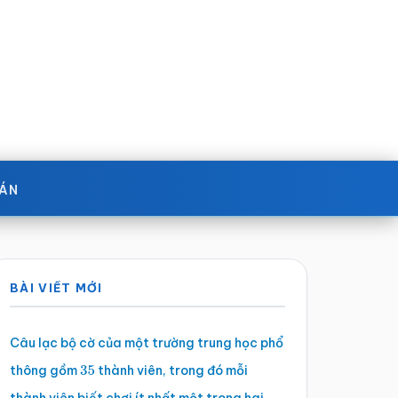
OÁN
Sidebar
BÀI VIẾT MỚI
chính
Câu lạc bộ cờ của một trường trung học phổ
thông gồm
thành viên, trong đó mỗi
35