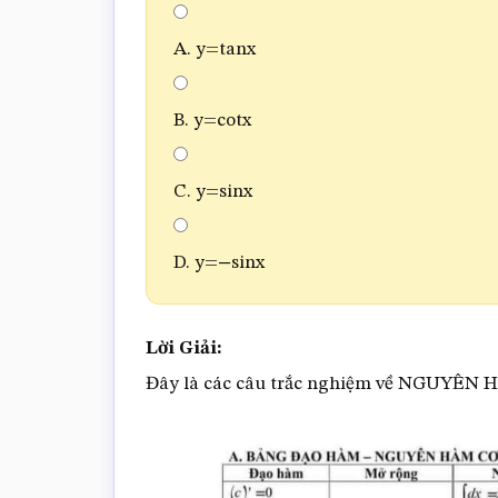
A. y=tan⁡x
B. y=cot⁡x
C. y=sin⁡x
D. y=−sinx
Lời Giải:
Đây là các câu trắc nghiệm về NGUYÊN 