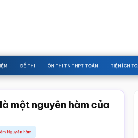
IỆM
ĐỀ THI
ÔN THI TN THPT TOÁN
TIỆN ÍCH T
 là một nguyên hàm của
iệm Nguyên hàm