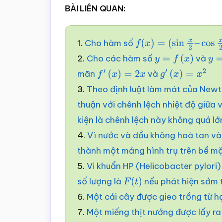
BÀI LIÊN QUAN:
1.
Cho hàm số
f
(
x
)
=
(
sin
x
2
–
cos
x
2
)
2.
Cho các hàm số
và
y
=
f
(
x
)
y
=
mãn
và
f
′
(
x
)
=
2
x
g
′
(
x
)
=
x
2
3.
Theo định luật làm mát của Newto
thuận với chênh lệch nhiệt độ giữa 
kiện là chênh lệch này không quá lớ
4.
Vì nước và dầu không hoà tan và
thành một mảng hình trụ trên bề m
5.
Vi khuẩn HP (Helicobacter pylori
số lượng là
nếu phát hiện sớm 
F
(
t
)
6.
Một cái cây được gieo trồng từ h
7.
Một miếng thịt nướng được lấy ra