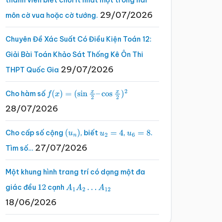
thành viên biết chơi ít nhất một trong hai
29/07/2026
môn cờ vua hoặc cờ tướng.
Chuyên Đề Xác Suất Có Điều Kiện Toán 12:
Giải Bài Toán Khảo Sát Thống Kê Ôn Thi
29/07/2026
THPT Quốc Gia
Cho hàm số
f
(
x
)
=
(
sin
x
2
–
cos
x
2
)
2
28/07/2026
Cho cấp số cộng
, biết
,
.
(
u
n
)
u
2
=
4
u
6
=
8
27/07/2026
Tìm số…
Một khung hình trang trí có dạng một đa
giác đều
cạnh
12
A
1
A
2
…
A
12
18/06/2026