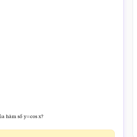
ủa hàm số y=cos x?