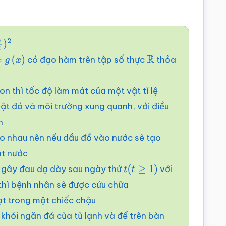
2
có đạo hàm trên tập số thực
thỏa
g
(
x
)
R
n thì tốc độ làm mát của một vật tỉ lệ
vật đó và môi trường xung quanh, với điều
n
o nhau nên nếu dầu đổ vào nước sẽ tạo
ặt nước
) gây đau dạ dày sau ngày thứ
với
t
(
t
≥
1
)
thì bệnh nhân sẽ được cứu chữa
ạt trong một chiếc chậu
 khỏi ngăn đá của tủ lạnh và để trên bàn