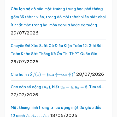
Câu lạc bộ cờ của một trường trung học phổ thông
gồm
thành viên, trong đó mỗi thành viên biết chơi
35
ít nhất một trong hai môn cờ vua hoặc cờ tướng.
29/07/2026
Chuyên Đề Xác Suất Có Điều Kiện Toán 12: Giải Bài
Toán Khảo Sát Thống Kê Ôn Thi THPT Quốc Gia
29/07/2026
28/07/2026
Cho hàm số
f
(
x
)
=
(
sin
x
2
–
cos
x
2
)
2
Cho cấp số cộng
, biết
,
. Tìm số…
(
u
n
)
u
2
=
4
u
6
=
8
27/07/2026
Một khung hình trang trí có dạng một đa giác đều
18/06/2026
cạnh
12
A
1
A
2
…
A
12