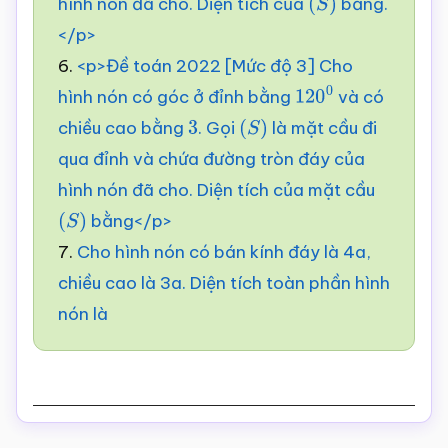
hình nón đã cho. Diện tích của
bằng.
(
S
)
</p>
6.
<p>Đề toán 2022 [Mức độ 3] Cho
hình nón có góc ở đỉnh bằng
và có
120
0
chiều cao bằng
. Gọi
là mặt cầu đi
3
(
S
)
qua đỉnh và chứa đường tròn đáy của
hình nón đã cho. Diện tích của mặt cầu
bằng</p>
(
S
)
7.
Cho hình nón có bán kính đáy là 4a,
chiều cao là 3a. Diện tích toàn phần hình
nón là