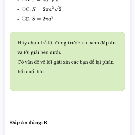
S
=
π
a
2
2
C.
S
=
2
π
a
2
2
D.
S
=
2
π
a
2
Hãy chọn trả lời đúng trước khi xem đáp án
và lời giải bên dưới.
Có vấn đề về lời giải xin các bạn để lại phản
hồi cuối bài.
Đáp án đúng: B