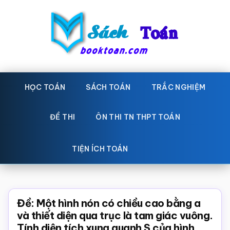
Skip
Bỏ
to
qua
main
primary
content
sidebar
Sách
Học
toán,
HỌC TOÁN
SÁCH TOÁN
TRẮC NGHIỆM
Toán
Đề
-
thi
ĐỀ THI
ÔN THI TN THPT TOÁN
toán,
Học
Sách
TIỆN ÍCH TOÁN
toán
giáo
khoa
Toán,
Đề: Một hình nón có chiều cao bằng a
trắc
và thiết diện qua trục là tam giác vuông.
Tính diện tích xung quanh S của hình
nghiệm