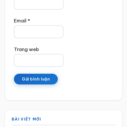
Email
*
Trang web
Sidebar
BÀI VIẾT MỚI
chính