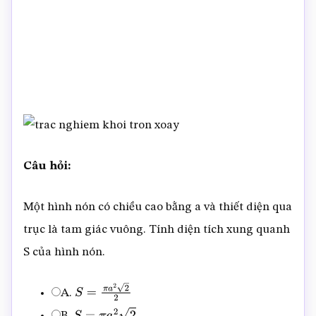
Câu hỏi:
Một hình nón có chiều cao bằng a và thiết diện qua
trục là tam giác vuông. Tính diện tích xung quanh
S của hình nón.
A.
S
=
π
a
2
2
2
B.