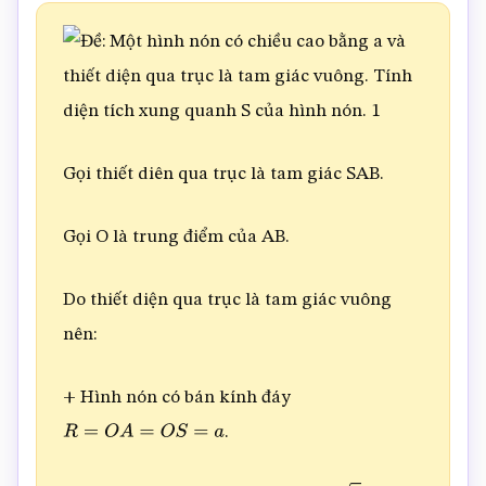
Gọi thiết diên qua trục là tam giác SAB.
Gọi O là trung điểm của AB.
Do thiết diện qua trục là tam giác vuông
nên:
+ Hình nón có bán kính đáy
.
R
=
O
A
=
O
S
=
a