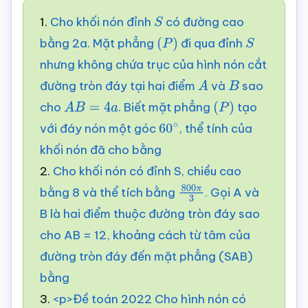
1.
Cho khối nón đỉnh
có đường cao
S
bằng 2a. Mặt phẳng
đi qua đỉnh
(
P
)
S
nhưng không chứa trục của hình nón cắt
đường tròn đáy tại hai điểm
và
sao
A
B
cho
. Biết mặt phẳng
tạo
A
B
=
4
a
(
P
)
với đáy nón một góc
, thể tính của
60
∘
khối nón đã cho bằng
2.
Cho khối nón có đỉnh S, chiều cao
bằng 8 và thể tích bằng
. Gọi A và
800
π
3
B là hai điểm thuộc đường tròn đáy sao
cho AB = 12, khoảng cách từ tâm của
đường tròn đáy đến mặt phẳng (SAB)
bằng
3.
<p>Đề toán 2022 Cho hình nón có