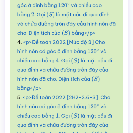
góc ở đỉnh bằng
và chiều cao
120
∘
bằng
. Gọi
là mặt cầu đi qua đỉnh
2
(
S
)
và chứa đường tròn đáy của hình nón đã
cho. Diện tích của
bằng</p>
(
S
)
4.
<p>Đề toán 2022 [Mức độ 3] Cho
hình nón có góc ở đỉnh bằng
và
120
∘
chiều cao bằng
. Gọi
là mặt cầu đi
4
(
S
)
qua đỉnh và chứa đường tròn đáy của
hình nón đã cho. Diện tích của
(
S
)
bằng</p>
5.
<p>Đề toán 2022 [2H2-2.6-3] Cho
hình nón có góc ở đỉnh bằng
và
120
∘
chiều cao bằng
. Gọi
là mặt cầu đi
1
(
S
)
qua đỉnh và chứa đường tròn đáy của