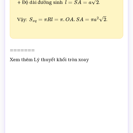
+ Độ dài đường sinh
.
l
=
S
A
=
a
2
Vậy:
.
S
x
q
=
π
R
l
=
π
.
O
A
.
S
A
=
π
a
2
2
=======
Xem thêm Lý thuyết khối tròn xoay