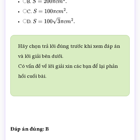
B.
S
=
200
π
c
m
2
.
C.
S
=
100
π
c
m
2
.
D.
S
=
100
3
π
c
m
2
.
Hãy chọn trả lời đúng trước khi xem đáp án
và lời giải bên dưới.
Có vấn đề về lời giải xin các bạn để lại phản
hồi cuối bài.
Đáp án đúng: B