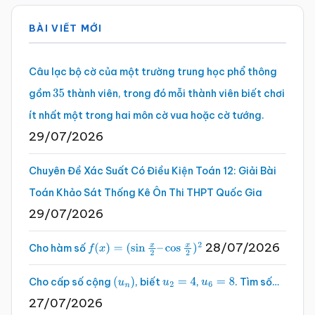
Sidebar
BÀI VIẾT MỚI
chính
Câu lạc bộ cờ của một trường trung học phổ thông
gồm
thành viên, trong đó mỗi thành viên biết chơi
35
ít nhất một trong hai môn cờ vua hoặc cờ tướng.
29/07/2026
Chuyên Đề Xác Suất Có Điều Kiện Toán 12: Giải Bài
Toán Khảo Sát Thống Kê Ôn Thi THPT Quốc Gia
29/07/2026
28/07/2026
Cho hàm số
f
(
x
)
=
(
sin
x
2
–
cos
x
2
)
2
Cho cấp số cộng
, biết
,
. Tìm số…
(
u
n
)
u
2
=
4
u
6
=
8
27/07/2026