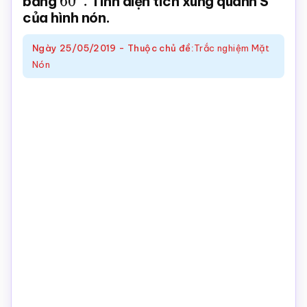
bằng
60
0
.
Tính diện tích xung quanh S
của hình nón.
Toán
online
Ngày
25/05/2019
-
Thuộc chủ đề:
Trắc nghiệm Mặt
Nón