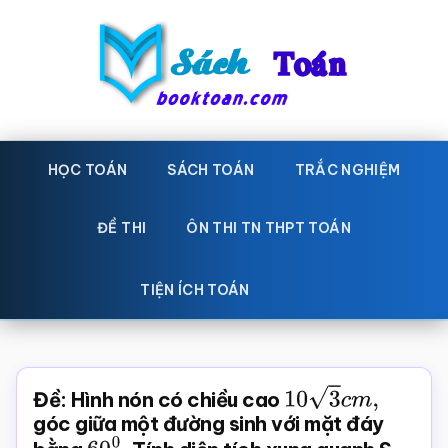
Skip
Bỏ
to
qua
main
primary
content
sidebar
Sách
Học
toán,
HỌC TOÁN
SÁCH TOÁN
TRẮC NGHIỆM
Toán
Đề
-
thi
ĐỀ THI
ÔN THI TN THPT TOÁN
toán,
Học
Sách
TIỆN ÍCH TOÁN
toán
giáo
khoa
Toán,
Đề: Hình nón có chiều cao
10
3
c
m
,
trắc
góc giữa một đường sinh với mặt đáy
nghiệm