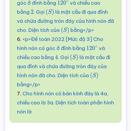
góc ở đỉnh bằng
và chiều cao
120
∘
bằng
. Gọi
là mặt cầu đi qua đỉnh
2
(
S
)
và chứa đường tròn đáy của hình nón đã
cho. Diện tích của
bằng</p>
(
S
)
6.
<p>Đề toán 2022 [Mức độ 3] Cho
hình nón có góc ở đỉnh bằng
và
120
∘
chiều cao bằng
. Gọi
là mặt cầu đi
4
(
S
)
qua đỉnh và chứa đường tròn đáy của
hình nón đã cho. Diện tích của
(
S
)
bằng</p>
7.
Cho hình nón có bán kính đáy là 4a,
chiều cao là 3a. Diện tích toàn phần hình
nón là