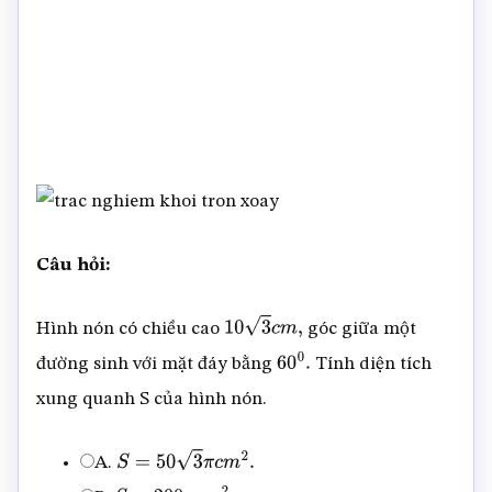
Câu hỏi:
Hình nón có chiều cao
góc giữa một
10
3
c
m
,
đường sinh với mặt đáy bằng
Tính diện tích
60
0
.
xung quanh S của hình nón.
A.
S
=
50
3
π
c
m
2
.