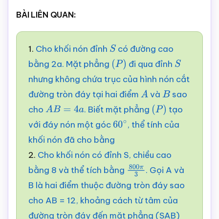
BÀI LIÊN QUAN:
1.
Cho khối nón đỉnh
có đường cao
S
bằng 2a. Mặt phẳng
đi qua đỉnh
(
P
)
S
nhưng không chứa trục của hình nón cắt
đường tròn đáy tại hai điểm
và
sao
A
B
cho
. Biết mặt phẳng
tạo
A
B
=
4
a
(
P
)
với đáy nón một góc
, thể tính của
60
∘
khối nón đã cho bằng
2.
Cho khối nón có đỉnh S, chiều cao
bằng 8 và thể tích bằng
. Gọi A và
800
π
3
B là hai điểm thuộc đường tròn đáy sao
cho AB = 12, khoảng cách từ tâm của
đường tròn đáy đến mặt phẳng (SAB)