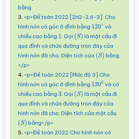
bằng
3.
<p>Đề toán 2022 [2H2-2.6-3] Cho
hình nón có góc ở đỉnh bằng
và
120
∘
chiều cao bằng
. Gọi
là mặt cầu đi
1
(
S
)
qua đỉnh và chứa đường tròn đáy của
hình nón đã cho. Diện tích của
bằng.
(
S
)
</p>
4.
<p>Đề toán 2022 [Mức độ 3] Cho
hình nón có góc ở đỉnh bằng
và có
120
0
chiều cao bằng
. Gọi
là mặt cầu đi
3
(
S
)
qua đỉnh và chứa đường tròn đáy của
hình nón đã cho. Diện tích của mặt cầu
bằng</p>
(
S
)
5.
<p>Đề toán 2022 Cho hình nón có