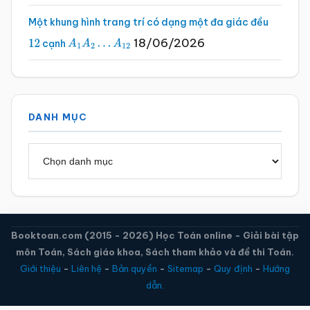
Một khung hình trang trí có dạng một đa giác đều
18/06/2026
cạnh
12
A
1
A
2
…
A
12
DANH MỤC
Danh
mục
Booktoan.com (2015 - 2026) Học Toán online - Giải bài tập
môn Toán, Sách giáo khoa, Sách tham khảo và đề thi Toán.
Giới thiệu
-
Liên hệ
-
Bản quyền
-
Sitemap
-
Quy định
-
Hướng
dẫn.