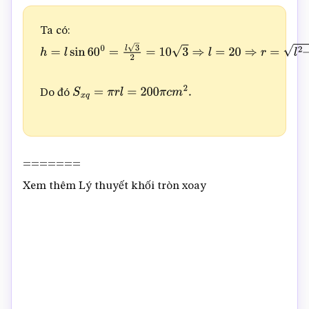
Ta có:
h
=
l
sin
60
0
=
l
3
2
=
10
3
⇒
l
=
20
⇒
r
=
l
2
–
r
2
=
10
Do đó
S
x
q
=
π
r
l
=
200
π
c
m
2
.
=======
Xem thêm Lý thuyết khối tròn xoay