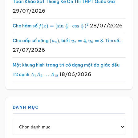
Toán Khảo Sát Thống Kê Ôn Thi THPT Quốc Gia
29/07/2026
28/07/2026
Cho hàm số
f
(
x
)
=
(
sin
x
2
–
cos
x
2
)
2
Cho cấp số cộng
, biết
,
. Tìm số…
(
u
n
)
u
2
=
4
u
6
=
8
27/07/2026
Một khung hình trang trí có dạng một đa giác đều
18/06/2026
cạnh
12
A
1
A
2
…
A
12
DANH MỤC
Danh
mục