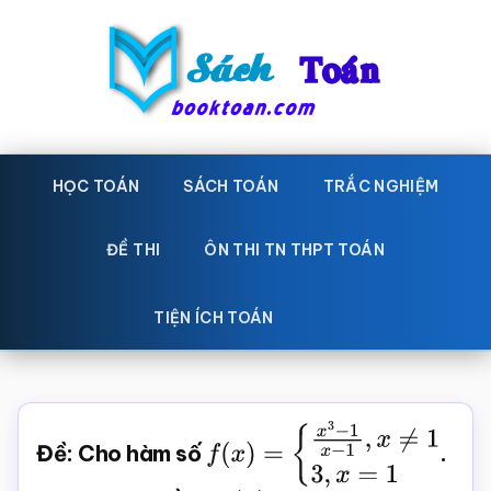
Skip
Bỏ
to
qua
main
primary
content
sidebar
Sách
Học
toán,
HỌC TOÁN
SÁCH TOÁN
TRẮC NGHIỆM
Toán
Đề
-
thi
ĐỀ THI
ÔN THI TN THPT TOÁN
toán,
Học
Sách
TIỆN ÍCH TOÁN
toán
giáo
khoa
Toán,
Đề: Cho hàm số
f
(
x
)
=
.
trắc
{
x
3
−
1
x
−
1
,
x
≠
1
3
,
x
=
1
nghiệm