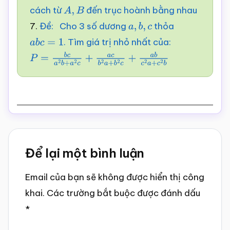
cách từ
đến trục hoành bằng nhau
A
,
B
7.
Đề: Cho 3 số dương
thỏa
a
,
b
,
c
. Tìm giá trị nhỏ nhất của:
a
b
c
=
1
P
=
b
c
a
2
b
+
a
2
c
+
a
c
b
2
a
+
b
2
c
+
a
b
c
2
a
+
c
2
b
Reader
Để lại một bình luận
Interactions
Email của bạn sẽ không được hiển thị công
khai.
Các trường bắt buộc được đánh dấu
*