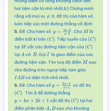
những điểm có tổng khoảng cách đến
hai tiệm cận là nhỏ nhất.b) Chứng minh
rằng với mọi
, đồ thị của hàm số
m
≠
0
luôn tiếp xúc một đường thẳng cố định
5.
Đề: Cho hàm số
.Cho
là
y
=
2
x
–
M
điểm bất kì trên
. Tiếp tuyến của
(
C
)
3
x
–
2
(
C
)
tại
cắt các đường tiệm cận của
M
(
C
)
tại
và
. Gọi
là giao điểm của các
A
B
I
đường tiệm cận. Tìm toạ độ điểm
sao
M
cho đường tròn ngoại tiếp tam giác
có diện tích nhỏ nhất.
I
A
B
6.
Đề: Cho hàm số
có đồ thị
y
=
2
x
+
1
x
+
1
. Tìm
để đường thẳng
(
C
)
k
cắt đồ thị
tại hai
y
=
k
x
+
2
k
+
1
(
C
)
điểm phân biệt
sao cho khoảng
A
,
B