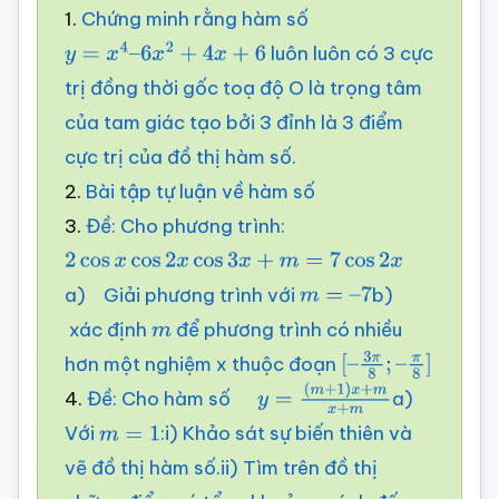
1.
Chứng minh rằng hàm số
luôn luôn có 3 cực
y
=
x
4
–
6
x
2
+
4
x
+
6
trị đồng thời gốc toạ độ O là trọng tâm
của tam giác tạo bởi 3 đỉnh là 3 điểm
cực trị của đồ thị hàm số.
2.
Bài tập tự luận về hàm số
3.
Đề: Cho phương trình:
2
cos
x
cos
2
x
cos
3
x
+
m
=
7
cos
2
x
a) Giải phương trình với
b)
m
=
–
7
xác định
để phương trình có nhiều
m
hơn một nghiệm x thuộc đoạn
[
–
3
π
8
;
–
4.
Đề: Cho hàm số
a)
π
8
]
y
=
Với
:i) Khảo sát sự biến thiên và
m
=
1
(
m
+
1
)
x
+
m
x
+
m
vẽ đồ thị hàm số.ii) Tìm trên đồ thị