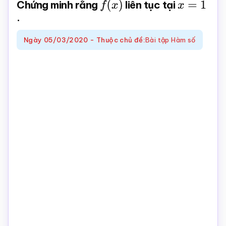
Chứng minh rằng
f
(
x
)
liên tục tại
x
=
1
Toán
.
online
Ngày
05/03/2020
-
Thuộc chủ đề:
Bài tập Hàm số