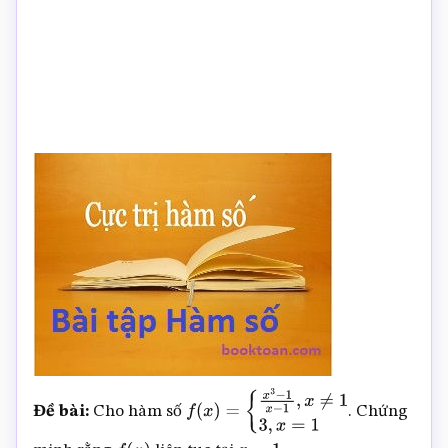
Đề bài:
Cho hàm số
. Chứng
f
(
x
)
=