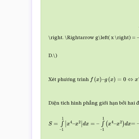
m
\right. \Rightarrow g\left( x \right) = –
D.\)
Xét phương trình
f
(
x
)
–
g
(
x
)
=
0
⇔
x
4
–
2
x
2
Diện tích hình phẳng giới hạn bởi hai
S
=
∫
–
1
1
|
x
4
–
x
2
|
d
x
=
–
∫
–
1
1
(
x
4
–
x
2
)
d
x
=
–