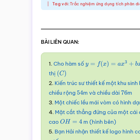
Tag với:
Trắc nghiệm ứng dụng tích phân di
BÀI LIÊN QUAN:
1.
Cho hàm số
y
=
f
(
x
)
=
a
x
3
+
b
x
2
+
c
x
thị
(
C
)
2.
Kiến trúc sư thiết kế một khu sin
chiều rộng
m và chiều dài
m
54
76
3.
Một chiếc lều mái vòm có hình dạ
4.
Mặt cắt thẳng đứng của một cái 
cao
m (hình bên)
O
H
=
4
5.
Bạn Hải nhận thiết kế logo hình