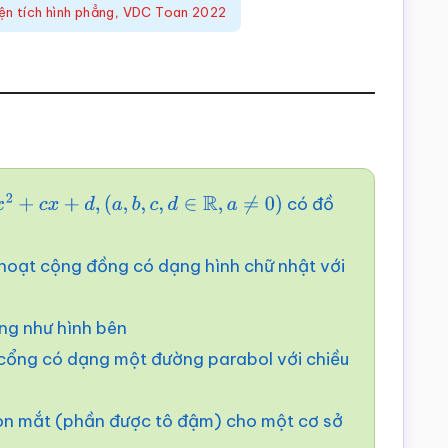
ện tích hình phẳng
,
VDC Toan 2022
có đồ
+
d
,
(
a
,
b
,
c
,
d
∈
R
,
a
≠
0
)
h hoạt cộng đồng có dạng hình chữ nhật với
ng như hình bên
cổng có dạng một đường parabol với chiều
 con mắt (phần được tô đậm) cho một cơ sở