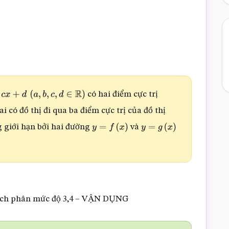
có hai điểm cực trị
b
,
c
,
d
∈
R
)
i có đồ thị đi qua ba điểm cực trị của đồ thị
g giới hạn bởi hai đường
và
y
=
f
(
x
)
y
=
g
(
x
)
tích phân mức độ 3,4 – VẬN DỤNG