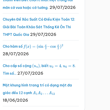
thành viên biết chơi ít nhất một trong hai
29/07/2026
môn cờ vua hoặc cờ tướng.
Chuyên Đề Xác Suất Có Điều Kiện Toán 12:
Giải Bài Toán Khảo Sát Thống Kê Ôn Thi
29/07/2026
THPT Quốc Gia
Cho hàm số
f
(
x
)
=
(
sin
x
2
–
cos
x
2
)
2
28/07/2026
Cho cấp số cộng
, biết
,
.
(
u
n
)
u
2
=
4
u
6
=
8
27/07/2026
Tìm số…
Một khung hình trang trí có dạng một đa
giác đều
cạnh
12
A
1
A
2
…
A
12
18/06/2026