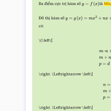
Mis
Ba điểm cực trị hàm số
là
y
=
f
(
x
)
Mis
&
Đồ thị hàm số
y
=
g
(
x
)
=
m
x
2
+
n
x
+
p
(
m
≠
0
có:
\(\left\{
m
–
n
+
p
=
–
1
\right. \Leftrightarrow \left\{
n
=
0
m
\right. \Leftrightarrow \left\{