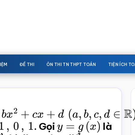
IỆM
ĐỀ THI
ÔN THI TN THPT TOÁN
TIỆN ÍCH T
c
x
+
d
(
a
,
b
,
c
,
d
∈
R
)
1
,
0
,
1
. Gọi
y
=
g
(
x
)
là