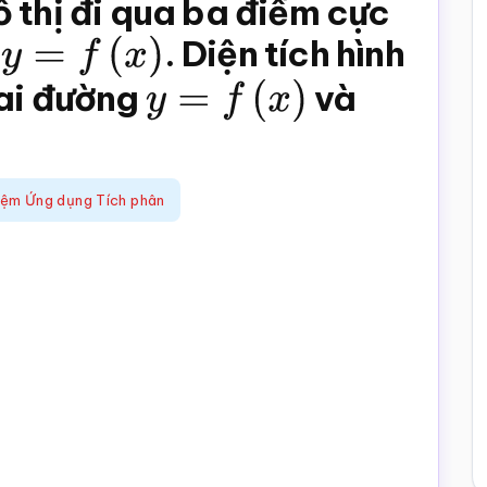
 thị đi qua ba điểm cực
ố
y
=
f
(
x
)
. Diện tích hình
hai đường
y
=
f
(
x
)
và
iệm Ứng dụng Tích phân