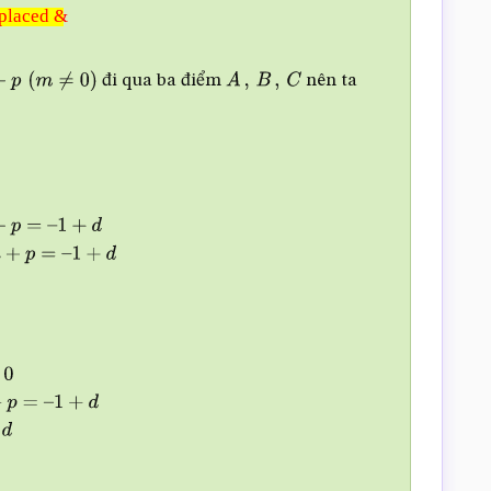
placed &
placed
đi qua ba điểm
nên ta
)
A
,
B
,
C
+
d
m
+
n
+
p
=
–
1
+
d
p
=
d
+
p
=
–
1
+
d
p
=
d