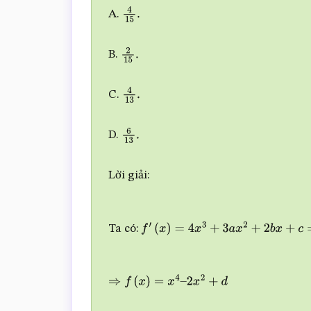
A.
4
15
.
B.
2
15
.
C.
4
13
.
D.
6
13
.
Lời giải:
Ta có:
f
′
(
x
)
=
4
x
3
+
3
a
x
2
+
2
b
x
+
c
=
4
(
x
+
1
)
(
x
⇒
f
(
x
)
=
x
4
–
2
x
2
+
d