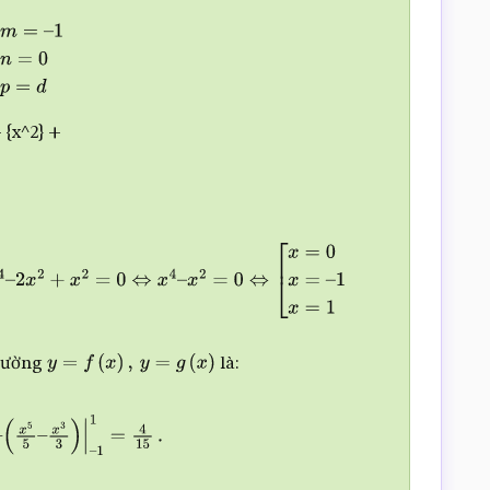
=
–
1
n
=
0
p
=
d
 {x^2} +
+
x
2
=
0
⇔
x
4
–
x
2
=
0
⇔
[
x
=
0
x
=
–
1
x
=
1
 đường
là:
y
=
f
(
x
)
,
y
=
g
(
x
)
(
x
5
5
–
x
3
3
)
|
–
1
1
=
4
15
.