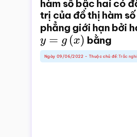
hàm số bậc hai có đồ
trắc
nghiệm
trị của đồ thị hàm s
Toán
phẳng giới hạn bởi 
online
y
=
g
(
x
)
bằng
Ngày
09/06/2022
-
Thuộc chủ đề:
Trắc ngh