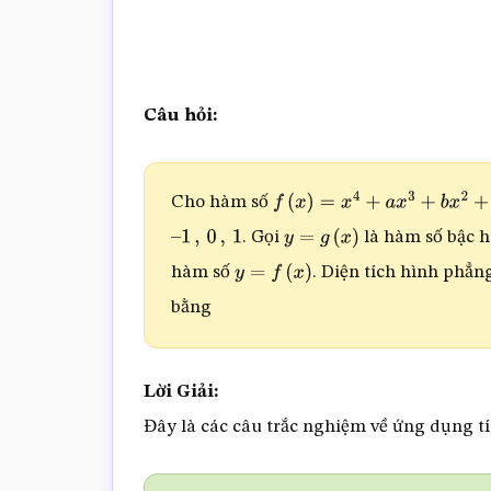
Câu hỏi:
Cho hàm số
f
(
x
)
=
x
4
+
a
x
3
+
b
x
2
+
c
x
+
d
(
a
,
. Gọi
là hàm số bậc ha
–
1
,
0
,
1
y
=
g
(
x
)
hàm số
. Diện tích hình phẳn
y
=
f
(
x
)
bằng
Lời Giải:
Đây là các câu trắc nghiệm về ứng dụng 