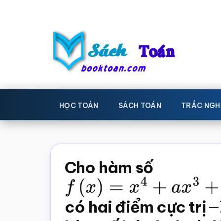
Skip
Bỏ
to
qua
main
primary
content
sidebar
Sách
Học
toán,
Toán
HỌC TOÁN
SÁCH TOÁN
TRẮC NGH
Đề
-
thi
toán,
Học
Sách
Cho hàm số
toán
giáo
f
(
x
)
=
x
4
+
a
x
3
+
b
x
2
+
khoa
có hai điểm cực trị
–
Toán,