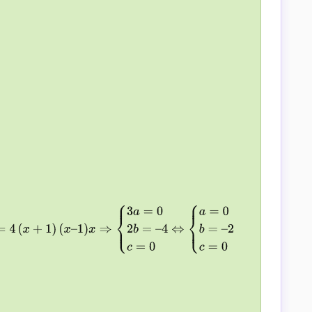
–
1
)
x
⇒
{
3
a
=
0
2
b
=
–
4
c
=
0
⇔
{
a
=
0
b
=
–
2
c
=
0