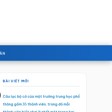
OÁN
Sidebar
BÀI VIẾT MỚI
chính
Câu lạc bộ cờ của một trường trung học phổ
thông gồm
thành viên, trong đó mỗi
35