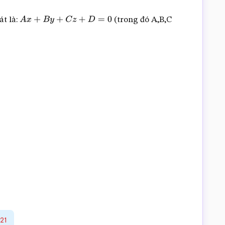
át là:
(trong đó A,B,C
A
x
+
B
y
+
C
z
+
D
=
0
21