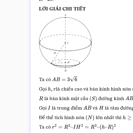
–
20
LỜI GIẢI CHI TIẾT
Ta có
A
B
=
3
6
Gọi
là chiều cao và bán kính hình nón
h
,
r
là bán kính mặt cầu
đường kính
R
(
S
)
A
B
Gọi
là trung điểm
và
là tâm đường
I
A
B
H
Để thể tích hình nón
lớn nhất thì
(
N
)
h
≥
R
Ta có
r
2
=
R
2
–
I
H
2
=
R
2
–
(
h
–
R
)
2