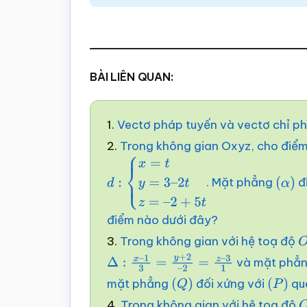
BÀI LIÊN QUAN:
1.
Vectơ pháp tuyến và vectơ chỉ 
2.
Trong không gian Oxyz, cho điể
. Mặt phẳng
đ
d
:
{
x
=
t
y
=
3
–
(
α
)
2
t
z
=
–
2
+
5
t
điểm nào dưới đây?
3.
Trong không gian với hệ toạ độ
và mặt phẳ
Δ
:
x
–
1
3
=
y
+
2
–
2
=
z
–
3
1
mặt phẳng
đối xứng với
qu
(
Q
)
(
P
)
4.
Trong không gian với hệ tọa độ