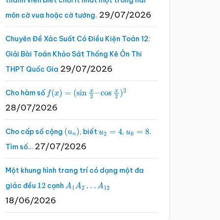
thành viên biết chơi ít nhất một trong hai
29/07/2026
môn cờ vua hoặc cờ tướng.
Chuyên Đề Xác Suất Có Điều Kiện Toán 12:
Giải Bài Toán Khảo Sát Thống Kê Ôn Thi
29/07/2026
THPT Quốc Gia
Cho hàm số
f
(
x
)
=
(
sin
x
2
–
cos
x
2
)
2
28/07/2026
Cho cấp số cộng
, biết
,
.
(
u
n
)
u
2
=
4
u
6
=
8
27/07/2026
Tìm số…
Một khung hình trang trí có dạng một đa
giác đều
cạnh
12
A
1
A
2
…
A
12
18/06/2026