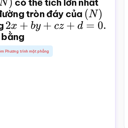
N
)
có thể tích lớn nhất
đường tròn đáy của
(
N
)
ng
2
x
+
b
y
+
c
z
+
d
=
0
.
bằng
ệm Phương trình mặt phẳng