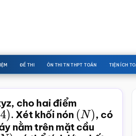
IỆM
ĐỀ THI
ÔN THI TN THPT TOÁN
TIỆN ÍCH T
yz, cho hai điểm
4
)
. Xét khối nón
(
N
)
, có
đáy nằm trên mặt cầu