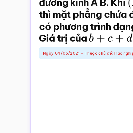
đường kính A B. Khi
(
trắc
nghiệm
thì mặt phẳng chứa 
Toán
có phương trình dạ
online
Giá trị của
b
+
c
+
d
Ngày
04/05/2021
-
Thuộc chủ đề:
Trắc nghi