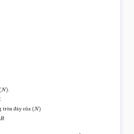
.
(
N
)
.
 tròn đáy của
(
N
)