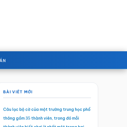
OÁN
Sidebar
BÀI VIẾT MỚI
chính
Câu lạc bộ cờ của một trường trung học phổ
thông gồm
thành viên, trong đó mỗi
35