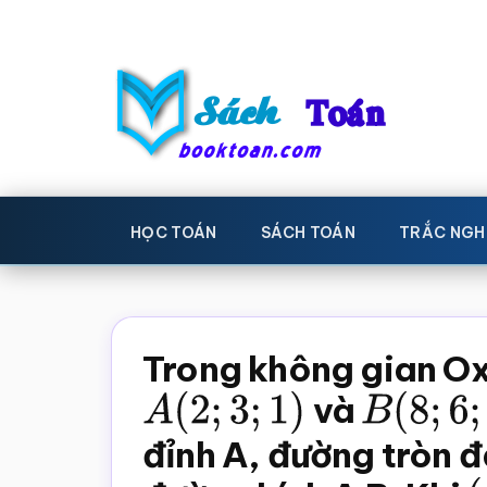
Skip
Bỏ
to
qua
main
primary
content
sidebar
Sách
Học
toán,
Toán
HỌC TOÁN
SÁCH TOÁN
TRẮC NGH
Đề
-
thi
toán,
Học
Sách
Trong không gian Ox
toán
giáo
A
(
2
;
3
;
1
)
và
B
(
8
;
6
;
khoa
đỉnh A, đường tròn 
Toán,