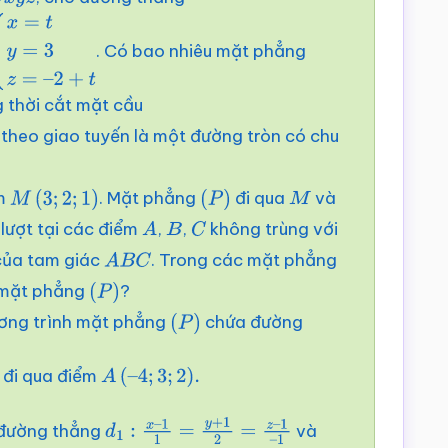
O
x
y
z
. Có bao nhiêu mặt phẳng
=
t
y
=
3
z
=
–
g thời cắt mặt cầu
theo giao tuyến là một đường tròn có chu
ểm
. Mặt phẳng
đi qua
và
M
(
3
;
2
;
1
)
(
P
)
M
 lượt tại các điểm
,
,
không trùng với
A
B
C
của tam giác
. Trong các mặt phẳng
A
B
C
 mặt phẳng
?
(
P
)
ương trình mặt phẳng
chứa đường
(
P
)
 đi qua điểm
A
(
–
4
;
3
;
2
)
.
i đường thẳng
và
d
1
:
x
–
1
1
=
y
+
1
2
=
z
–
1
–
1