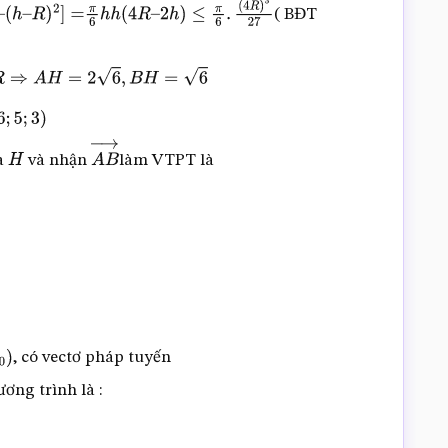
( BĐT
–
R
)
2
]
=
π
6
h
h
(
4
R
–
2
h
)
≤
π
6
.
(
4
R
)
3
27
H
=
2
6
,
B
H
=
6
;
5
;
3
)
a
và nhận
làm VTPT là
H
A
B
→
, có vectơ pháp tuyến
ương trình là :