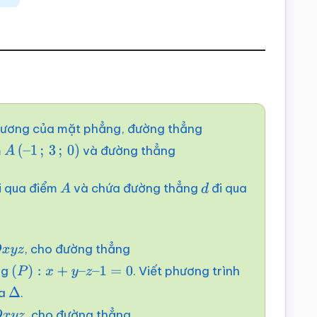
phương của mặt phẳng, đường thẳng
m
và đường thẳng
A
(
–
1
;
3
;
0
)
i qua điểm
và chứa đường thẳng
đi qua
A
d
, cho đường thẳng
O
x
y
z
ng
. Viết phương trình
(
P
)
:
x
+
y
–
z
–
1
=
0
a
.
Δ
, cho đường thẳng