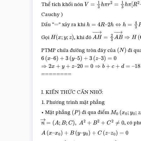
Thể tích khối nón
V
=
1
3
h
π
r
2
=
1
3
h
π
[
R
2
–
(
h
Cauchy )
Dấu “
” xảy ra khi
=
h
=
4
R
–
2
h
⇔
h
=
4
3
R
⇒
A
Gọi
, khi đó
H
(
x
;
y
;
z
)
A
H
→
=
2
3
A
B
→
⇒
H
(
6
PTMP chứa đường tròn đáy của
đi qu
(
N
)
6
(
x
–
6
)
+
3
(
y
–
5
)
+
3
(
z
–
3
)
=
0
⇒
2
x
+
y
+
z
–
========
20
=
0
⇒
b
+
c
+
d
=
–
18
I. KIẾN THỨC CẦN NHỚ:
1. Phương trình mặt phẳng
• Mặt phẳng
đi qua điểm
(
P
)
M
0
(
x
0
;
y
0
;
z
0
)
, có ph
n
→
=
(
A
;
B
;
C
)
,
A
2
+
B
2
+
C
2
≠
0
A
(
x
–
x
0
)
+
B
(
y
–
y
0
)
+
C
(
z
–
z
0
)
=
0