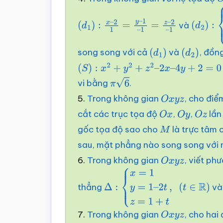
và
(
d
1
)
:
x
–
2
1
=
y
–
1
–
1
=
z
–
2
–
(
d
2
)
:
{
x
1
2
+
t
song song với cả
và
, đồn
(
d
1
)
(
d
2
)
(
S
)
:
x
2
+
y
2
+
z
2
–
2
x
–
4
y
+
2
=
0
vi bằng
.
π
6
5.
Trong không gian
, cho đi
O
x
y
z
cắt các trục tọa độ
,
,
lần
O
x
O
y
O
z
gốc tọa độ sao cho
là trực tâm 
M
sau, mặt phẳng nào song song với
6.
Trong không gian
, viết ph
O
x
y
z
thẳng
và
Δ
:
{
x
=
1
y
=
1
–
2
t
z
=
1
+
t
,
(
t
∈
R
)
7.
Trong không gian
, cho ha
O
x
y
z