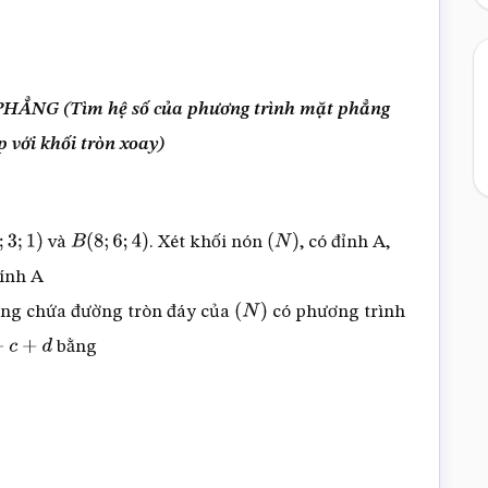
NG (Tìm hệ số của phương trình mặt phẳng
p với khối tròn xoay)
và
. Xét khối nón
, có đỉnh A,
3
;
1
)
B
(
8
;
6
;
4
)
(
N
)
ính A
hẳng chứa đường tròn đáy của
có phương trình
(
N
)
bằng
c
+
d