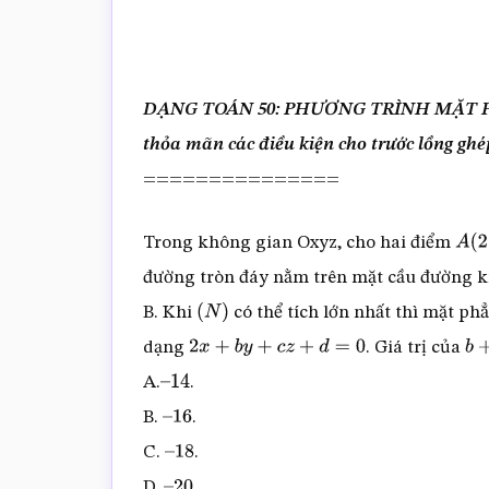
DẠNG TOÁN 50: PHƯƠNG TRÌNH MẶT PHẲ
thỏa mãn các điều kiện cho trước lồng ghé
===============
Trong không gian Oxyz, cho hai điểm
A
(
2
;
đường tròn đáy nằm trên mặt cầu đường k
B. Khi
có thể tích lớn nhất thì mặt p
(
N
)
dạng
. Giá trị của
2
x
+
b
y
+
c
z
+
d
=
0
b
+
A.
.
–
14
B.
.
–
16
C.
.
–
18
D.
.