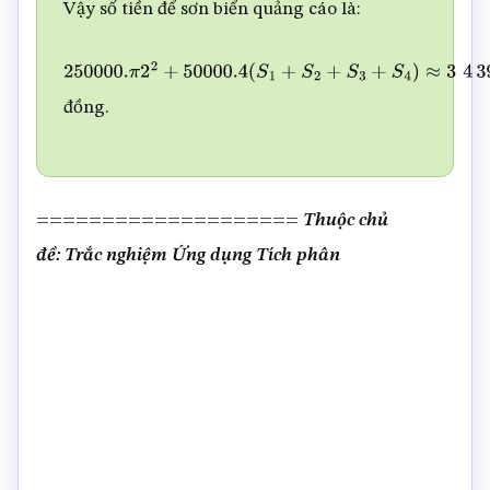
Vậy số tiền để sơn biển quảng cáo là:
250000.
π
2
2
+
50000.4
(
S
1
+
S
2
+
S
3
+
S
4
)
≈
3
4
39
191
đồng.
====================
Thuộc chủ
đề: Trắc nghiệm Ứng dụng Tích phân