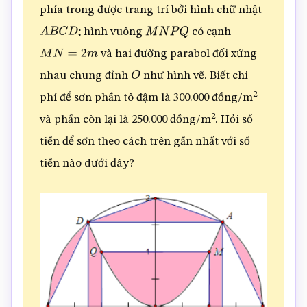
phía trong được trang trí bởi hình chữ nhật
; hình vuông
có cạnh
A
B
C
D
M
N
P
Q
và hai đường parabol đối xứng
M
N
=
2
m
nhau chung đỉnh
như hình vẽ. Biết chi
O
2
phí để sơn phần tô đậm là 300.000 đồng/m
2
và phần còn lại là 250.000 đồng/m
. Hỏi số
tiền để sơn theo cách trên gần nhất với số
tiền nào dưới đây?