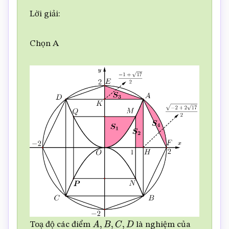
Lời giải:
Chọn A
Toạ độ các điểm
là nghiệm của
A
,
B
,
C
,
D