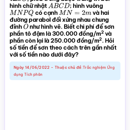
hình chữ nhật
A
B
C
D
; hình vuông
Toán
M
N
P
Q
có cạnh
M
N
=
2
m
và hai
online
đường parabol đối xứng nhau chung
đỉnh
O
như hình vẽ. Biết chi phí để sơn
2
phần tô đậm là 300.000 đồng/m
và
2
phần còn lại là 250.000 đồng/m
. Hỏi
số tiền để sơn theo cách trên gần nhất
với số tiền nào dưới đây?
Ngày
14/06/2022
-
Thuộc chủ đề:
Trắc nghiệm Ứng
dụng Tích phân