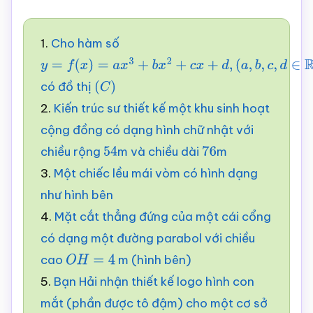
1.
Cho hàm số
y
=
f
(
x
)
=
a
x
3
+
b
x
2
+
c
x
+
d
,
có đồ thị
(
a
,
b
,
c
,
d
∈
(
R
C
,
a
)
≠
0
)
2.
Kiến trúc sư thiết kế một khu sinh hoạt
cộng đồng có dạng hình chữ nhật với
chiều rộng
m và chiều dài
m
54
76
3.
Một chiếc lều mái vòm có hình dạng
như hình bên
4.
Mặt cắt thẳng đứng của một cái cổng
có dạng một đường parabol với chiều
cao
m (hình bên)
O
H
=
4
5.
Bạn Hải nhận thiết kế logo hình con
mắt (phần được tô đậm) cho một cơ sở