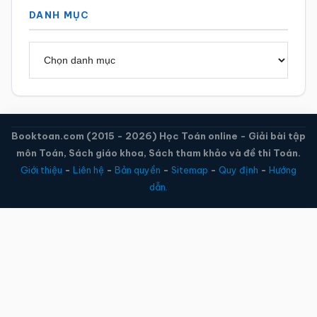
DANH MỤC
Danh
mục
Booktoan.com (2015 - 2026) Học Toán online - Giải bài tập
môn Toán, Sách giáo khoa, Sách tham khảo và đề thi Toán.
Giới thiệu
-
Liên hệ
-
Bản quyền
-
Sitemap
-
Quy định
-
Hướng
dẫn.