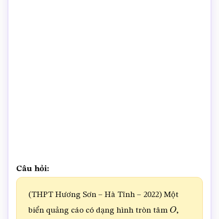
Câu hỏi:
(THPT Hương Sơn – Hà Tĩnh – 2022) Một
biển quảng cáo có dạng hình tròn tâm
,
O