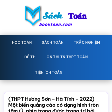
Skip
Bỏ
to
qua
main
primary
content
sidebar
Sách
Học
toán,
HỌC TOÁN
SÁCH TOÁN
TRẮC NGHIỆM
Toán
Đề
-
thi
ĐỀ THI
ÔN THI TN THPT TOÁN
toán,
Học
Sách
TIỆN ÍCH TOÁN
toán
giáo
khoa
Toán,
(THPT Hương Sơn – Hà Tĩnh – 2022)
trắc
Một biển quảng cáo có dạng hình tròn
tâm
O
, phía trong được trang trí bởi
nghiệm