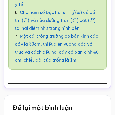
y tế
6.
Cho hàm số bậc hai
có đồ
y
=
f
(
x
)
thị
và nửa đường tròn
cắt
(
P
)
(
C
)
(
P
)
tại hai điểm như trong hình bên
7.
Một cái trống trường có bán kính các
đáy là
cm, thiết diện vuông góc với
30
trục và cách đều hai đáy có bán kính
40
cm, chiều dài của trống là
m
1
Reader
Để lại một bình luận
Interactions