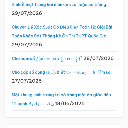
ít nhất một trong hai môn cờ vua hoặc cờ tướng.
29/07/2026
Chuyên Đề Xác Suất Có Điều Kiện Toán 12: Giải Bài
Toán Khảo Sát Thống Kê Ôn Thi THPT Quốc Gia
29/07/2026
28/07/2026
Cho hàm số
f
(
x
)
=
(
sin
x
2
–
cos
x
2
)
2
Cho cấp số cộng
, biết
,
. Tìm số…
(
u
n
)
u
2
=
4
u
6
=
8
27/07/2026
Một khung hình trang trí có dạng một đa giác đều
18/06/2026
cạnh
12
A
1
A
2
…
A
12