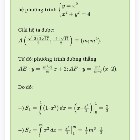
hệ phương trình
.
{
y
=
x
2
x
2
+
y
2
=
4
Giải hệ ta được:
.
A
(
–
2
+
2
17
2
;
–
1
+
17
2
)
≡
(
m
;
m
2
)
Từ đó: phương trình đường thẳng
;
.
A
E
:
y
=
m
2
–
2
m
x
+
2
A
F
:
y
=
m
2
m
–
2
(
x
–
2
)
Do đó:
+)
.
S
1
=
∫
0
1
(
1
–
x
2
)
d
x
=
(
x
–
x
3
3
)
|
0
1
=
2
3
+)
.
S
2
=
∫
1
m
x
2
d
x
=
x
3
3
|
1
m
=
1
3
m
3
–
1
3