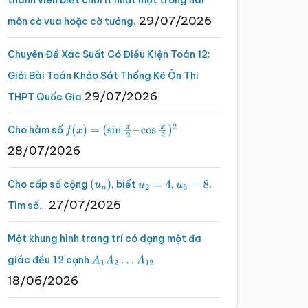
thành viên biết chơi ít nhất một trong hai
29/07/2026
môn cờ vua hoặc cờ tướng.
Chuyên Đề Xác Suất Có Điều Kiện Toán 12:
Giải Bài Toán Khảo Sát Thống Kê Ôn Thi
29/07/2026
THPT Quốc Gia
Cho hàm số
f
(
x
)
=
(
sin
x
2
–
cos
x
2
)
2
28/07/2026
Cho cấp số cộng
, biết
,
.
(
u
n
)
u
2
=
4
u
6
=
8
27/07/2026
Tìm số…
Một khung hình trang trí có dạng một đa
giác đều
cạnh
12
A
1
A
2
…
A
12
18/06/2026