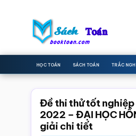
Skip
Bỏ
to
qua
main
primary
content
sidebar
Sách
Học
toán,
Toán
HỌC TOÁN
SÁCH TOÁN
TRẮC NGH
Đề
-
thi
toán,
Học
Sách
Đề thi thử tốt nghi
toán
giáo
2022 – ĐẠI HỌC HỒN
khoa
giải chi tiết
Toán,