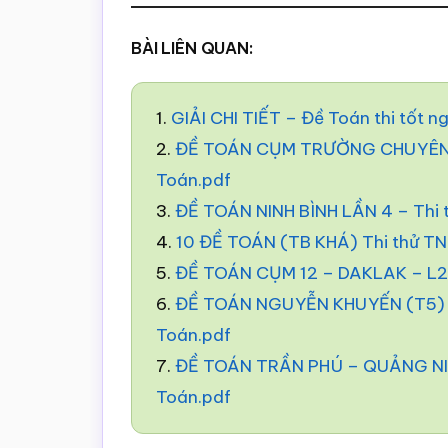
BÀI LIÊN QUAN:
1.
GIẢI CHI TIẾT – Đề Toán thi tốt 
2.
ĐỀ TOÁN CỤM TRƯỜNG CHUYÊN –
Toán.pdf
3.
ĐỀ TOÁN NINH BÌNH LẦN 4 – Thi
4.
10 ĐỀ TOÁN (TB KHÁ) Thi thử T
5.
ĐỀ TOÁN CỤM 12 – DAKLAK – L2 
6.
ĐỀ TOÁN NGUYỄN KHUYẾN (T5) –
Toán.pdf
7.
ĐỀ TOÁN TRẦN PHÚ – QUẢNG NIN
Toán.pdf