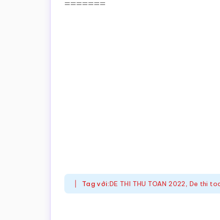
=======
Tag với:
DE THI THU TOAN 2022
,
De thi t