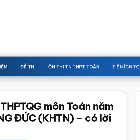
IỆM
ĐỀ THI
ÔN THI TN THPT TOÁN
TIỆN ÍCH T
ệp THPTQG môn Toán năm
G ĐỨC (KHTN) – có lời