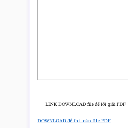
————–
== LINK DOWNLOAD file đề lời giải PD
DOWNLOAD đề thi toán file PDF