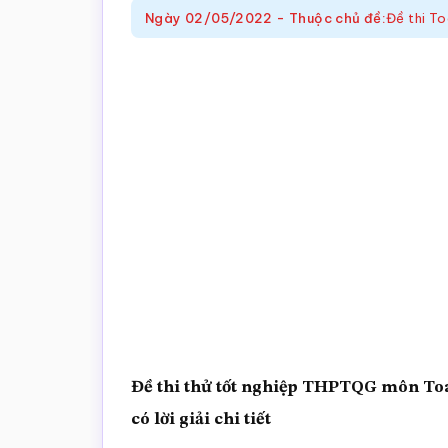
trắc
Ngày
02/05/2022
-
Thuộc chủ đề:
Đề thi T
nghiệm
Toán
online
Đề thi thử tốt nghiệp THPTQG môn 
có lời giải chi tiết