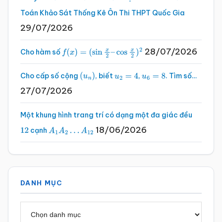
Toán Khảo Sát Thống Kê Ôn Thi THPT Quốc Gia
29/07/2026
28/07/2026
Cho hàm số
f
(
x
)
=
(
sin
x
2
–
cos
x
2
)
2
Cho cấp số cộng
, biết
,
. Tìm số…
(
u
n
)
u
2
=
4
u
6
=
8
27/07/2026
Một khung hình trang trí có dạng một đa giác đều
18/06/2026
cạnh
12
A
1
A
2
…
A
12
DANH MỤC
Danh