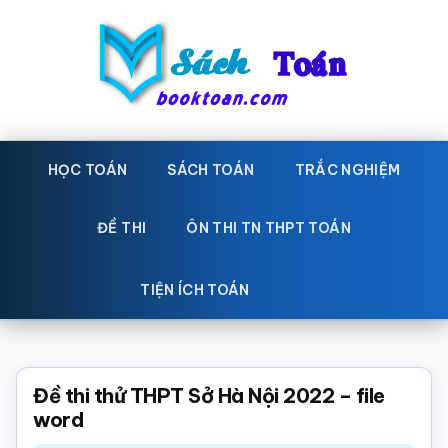
Skip
Bỏ
to
qua
main
primary
content
sidebar
Sách
Học
toán,
HỌC TOÁN
SÁCH TOÁN
TRẮC NGHIỆM
Toán
Đề
-
thi
ĐỀ THI
ÔN THI TN THPT TOÁN
toán,
Học
Sách
TIỆN ÍCH TOÁN
toán
giáo
khoa
Toán,
Đề thi thử THPT Sở Hà Nội 2022 – file
trắc
word
nghiệm