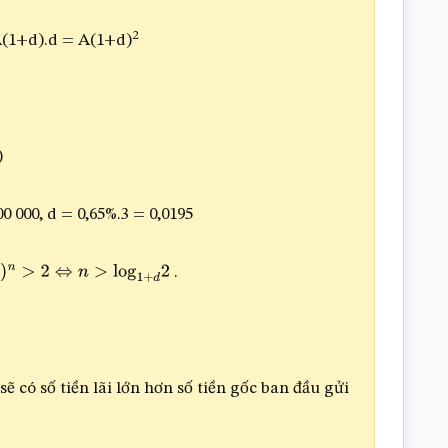
2
(1+d).d = A(1+d)
)
0 000, d = 0,65%.3 = 0,0195
.
>
2
⇔
n
>
log
1
+
d
2
ẽ có số tiền lãi lớn hơn số tiền gốc ban đầu gửi