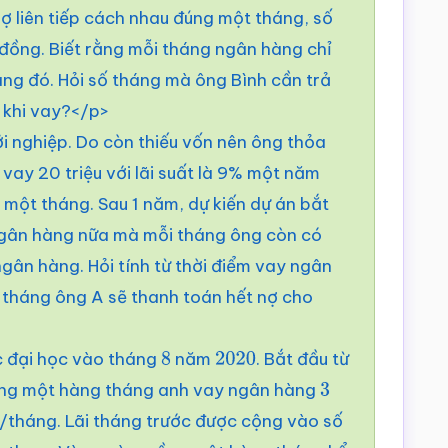
ợ liên tiếp cách nhau đúng một tháng, số
u đồng. Biết rằng mỗi tháng ngân hàng chỉ
háng đó. Hỏi số tháng mà ông Bình cần trả
ừ khi vay?</p>
i nghiệp. Do còn thiếu vốn nên ông thỏa
vay 20 triệu với lãi suất là 9% một năm
ạn một tháng. Sau 1 năm, dự kiến dự án bắt
ngân hàng nữa mà mỗi tháng ông còn có
 ngân hàng. Hỏi tính từ thời điểm vay ngân
u tháng ông A sẽ thanh toán hết nợ cho
c đại học vào tháng
năm
. Bắt đầu từ
8
2020
ồng một hàng tháng anh vay ngân hàng
3
/tháng. Lãi tháng trước được cộng vào số