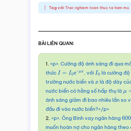
Tag với:
Trac nghiem toan thuc te ham mu
BÀI LIÊN QUAN:
1.
<p>. Cường độ ánh sáng đi qua m
thức
, với
là cường độ 
I
=
I
0
e
–
μ
x
I
0
trường nước biển và
là độ dày của
x
nước biển có hằng số hấp thụ là
μ
=
ánh sáng giảm đi bao nhiêu lần so 
đầu đi vào nước biển?</p>
2.
<p>. Ông Bình vay ngân hàng
60
muốn hoàn nợ cho ngân hàng theo c