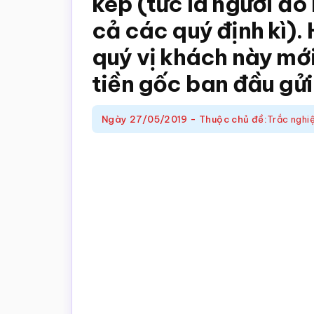
kép (tức là người đó 
trắc
cả các quý định kì). 
nghiệm
Toán
quý vị khách này mới 
online
tiền gốc ban đầu gử
Ngày
27/05/2019
-
Thuộc chủ đề:
Trắc nghi