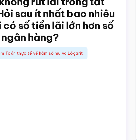
không rút lãi trong tất
Hỏi sau ít nhất bao nhiêu
có số tiền lãi lớn hơn số
i ngân hàng?
ệm Toán thực tế về hàm số mũ và Lôgarit