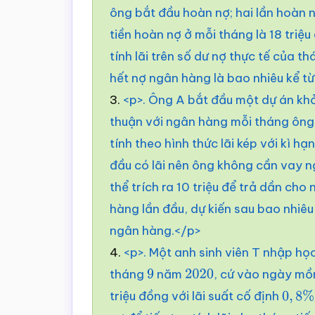
ông bắt đầu hoàn nợ; hai lần hoàn n
tiền hoàn nợ ở mỗi tháng là 18 triệ
tính lãi trên số dư nợ thực tế của t
hết nợ ngân hàng là bao nhiêu kể t
3.
<p>. Ông A bắt đầu một dự án khở
thuận với ngân hàng mỗi tháng ông 
tính theo hình thức lãi kép với kì h
đầu có lãi nên ông không cần vay 
thể trích ra 10 triệu để trả dần cho
hàng lần đầu, dự kiến sau bao nhiê
ngân hàng.</p>
4.
<p>. Một anh sinh viên T nhập họ
tháng
năm
, cứ vào ngày m
9
2020
triệu đồng với lãi suất cố định
0
,
8
%