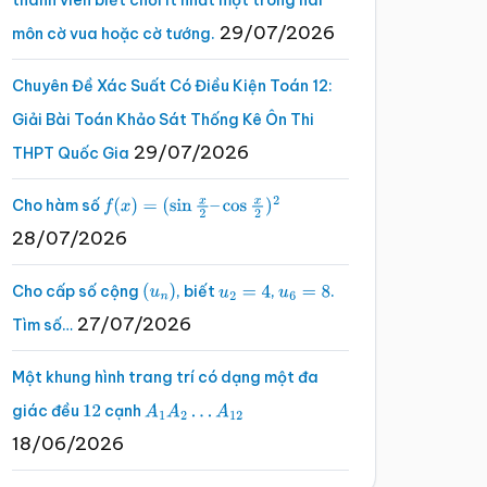
thành viên biết chơi ít nhất một trong hai
29/07/2026
môn cờ vua hoặc cờ tướng.
Chuyên Đề Xác Suất Có Điều Kiện Toán 12:
Giải Bài Toán Khảo Sát Thống Kê Ôn Thi
29/07/2026
THPT Quốc Gia
Cho hàm số
f
(
x
)
=
(
sin
x
2
–
cos
x
2
)
2
28/07/2026
Cho cấp số cộng
, biết
,
.
(
u
n
)
u
2
=
4
u
6
=
8
27/07/2026
Tìm số…
Một khung hình trang trí có dạng một đa
giác đều
cạnh
12
A
1
A
2
…
A
12
18/06/2026