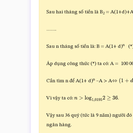
Sau hai tháng số tiền là B
= A(1+d)+A
2
…….
n
Sau n tháng số tiền là: B = A(1+ d)
(*
Áp dụng công thức (*) ta có: A = 100 00
n
Cần tìm n để A(1+ d)
–A > A
⇔
(
1
+
d
)
n
Vì vậy ta có:
.
n
>
log
1
,
0195
2
≥
36
Vậy sau 36 quý (tức là 9 năm) người đó s
ngân hàng.