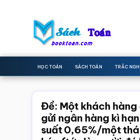
Skip
Bỏ
to
qua
main
primary
content
sidebar
Sách
Học
toán,
Toán
HỌC TOÁN
SÁCH TOÁN
TRẮC NGH
Đề
-
thi
toán,
Học
Sách
Đề: Một khách hàng
toán
giáo
gửi ngân hàng kì hạn 
khoa
suất 0,65%/một thán
Toán,