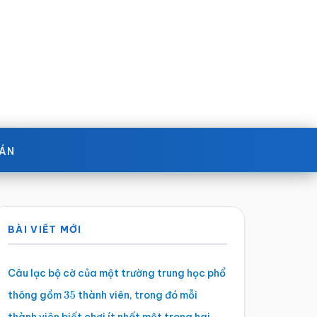
OÁN
Sidebar
BÀI VIẾT MỚI
chính
Câu lạc bộ cờ của một trường trung học phổ
thông gồm
thành viên, trong đó mỗi
35