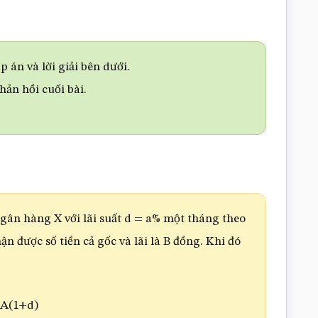
 án và lời giải bên dưới.
phản hồi cuối bài.
gân hàng X với lãi suất d = a% một tháng theo
n được số tiền cả gốc và lãi là B đồng. Khi đó
A(1+d)