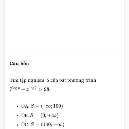
Câu hỏi:
Tìm tập nghiệm S của bất phương trình
.
7
log
x
+
x
log
7
>
98
A.
S
=
(
–
∞
;
100
)
B.
S
=
(
0
;
+
∞
)
C.
S
=
(
100
;
+
∞
)