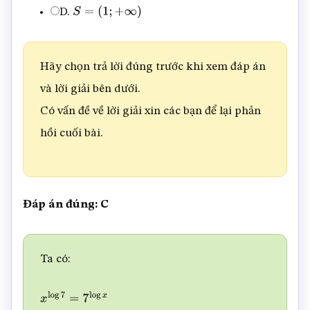
D.
S
=
(
1
;
+
∞
)
Hãy chọn trả lời đúng trước khi xem đáp án
và lời giải bên dưới.
Có vấn đề về lời giải xin các bạn để lại phản
hồi cuối bài.
Đáp án đúng: C
Ta có:
x
log
7
=
7
log
x