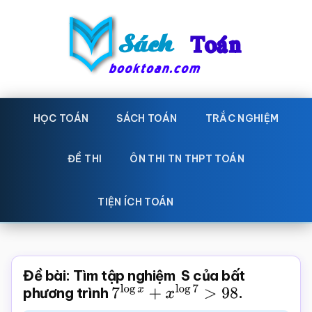
Skip
Bỏ
to
qua
main
primary
content
sidebar
Sách
Học
toán,
HỌC TOÁN
SÁCH TOÁN
TRẮC NGHIỆM
Toán
Đề
-
thi
ĐỀ THI
ÔN THI TN THPT TOÁN
toán,
Học
Sách
TIỆN ÍCH TOÁN
toán
giáo
khoa
Toán,
Đề bài: Tìm tập nghiệm S của bất
trắc
phương trình
7
log
x
+
x
log
7
>
98
.
nghiệm