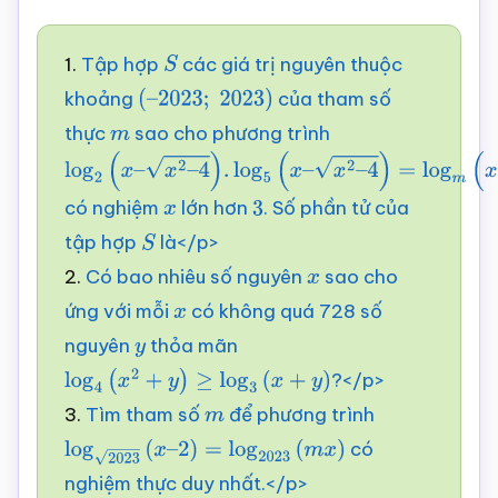
1.
Tập hợp
các giá trị nguyên thuộc
S
khoảng
của tham số
(
–
2023
;
2023
)
thực
sao cho phương trình
m
log
2
(
x
–
x
2
–
có nghiệm
lớn hơn
. Số phần tử của
4
)
.
log
5
(
x
–
x
2
–
x
3
tập hợp
là</p>
4
)
=
log
m
(
x
+
x
2
–
S
2.
Có bao nhiêu số nguyên
sao cho
4
)
x
ứng với mỗi
có không quá 728 số
x
nguyên
thỏa mãn
y
?</p>
log
4
(
x
2
+
y
)
≥
log
3
(
x
+
y
)
3.
Tìm tham số
để phương trình
m
có
log
2023
(
x
–
2
)
=
log
2023
(
m
x
)
nghiệm thực duy nhất.</p>