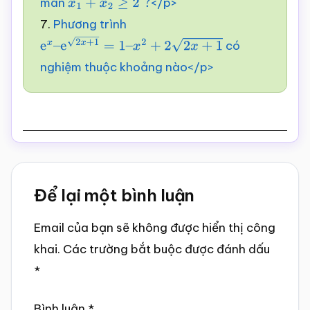
mãn
</p>
x
1
+
x
2
≥
2
?
7.
Phương trình
có
e
x
–
e
2
x
+
1
=
1
–
x
2
+
2
2
x
+
1
nghiệm thuộc khoảng nào</p>
Reader
Để lại một bình luận
Interactions
Email của bạn sẽ không được hiển thị công
khai.
Các trường bắt buộc được đánh dấu
*
Bình luận
*