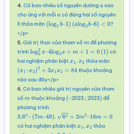
4.
Có bao nhiêu số nguyên dương
sao
a
cho ứng với mỗi
có đúng hai số nguyên
a
thỏa mãn
?
b
(
log
5
b
–
1
)
(
a
log
2
b
–
6
)
<
0
</p>
5.
Giá trị thực của tham số
để phương
m
trình
có
log
2
2
x
–
4
log
2
x
+
m
+
1
=
0
(
1
)
hai nghiệm phân biệt
,
thỏa mãn
x
1
x
2
thuộc khoảng
(
x
1
–
x
2
)
2
+
3
x
1
x
2
=
84
nào sau đây</p>
6.
Có bao nhiêu giá trị nguyên của tham
số
thuộc khoảng
để
m
(
–
phương trình
2023
;
2023
)
3.6
x
–
(
7
m
–
48
)
.
6
x
+
2
m
2
–
16
m
=
0
có hai nghiệm phân biệt
thỏa
x
1
,
x
2