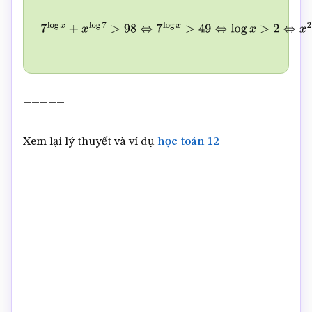
7
log
x
+
x
log
7
>
98
⇔
7
log
x
>
49
⇔
log
x
>
2
⇔
x
2
>
10
2
=
100.
=====
Xem lại lý thuyết và ví dụ
học toán 12