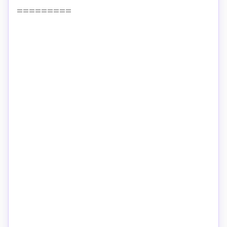
=========