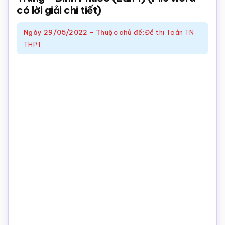
có lời giải chi tiết)
Toán
online
Ngày
29/05/2022
-
Thuộc chủ đề:
Đề thi Toán TN
THPT