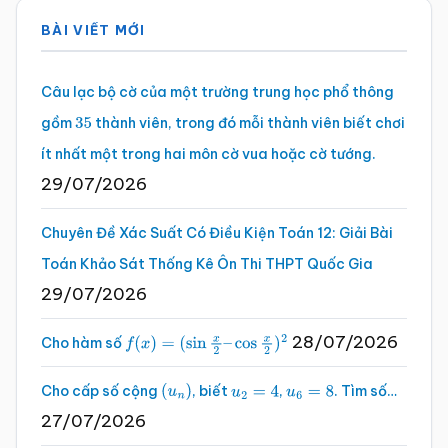
Sidebar
BÀI VIẾT MỚI
chính
Câu lạc bộ cờ của một trường trung học phổ thông
gồm
thành viên, trong đó mỗi thành viên biết chơi
35
ít nhất một trong hai môn cờ vua hoặc cờ tướng.
29/07/2026
Chuyên Đề Xác Suất Có Điều Kiện Toán 12: Giải Bài
Toán Khảo Sát Thống Kê Ôn Thi THPT Quốc Gia
29/07/2026
28/07/2026
Cho hàm số
f
(
x
)
=
(
sin
x
2
–
cos
x
2
)
2
Cho cấp số cộng
, biết
,
. Tìm số…
(
u
n
)
u
2
=
4
u
6
=
8
27/07/2026