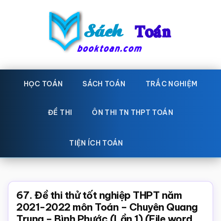
Skip
Bỏ
to
qua
main
primary
content
sidebar
Sách
Học
toán,
HỌC TOÁN
SÁCH TOÁN
TRẮC NGHIỆM
Toán
Đề
-
thi
ĐỀ THI
ÔN THI TN THPT TOÁN
toán,
Học
Sách
TIỆN ÍCH TOÁN
toán
giáo
khoa
Toán,
67. Đề thi thử tốt nghiệp THPT năm
trắc
2021-2022 môn Toán – Chuyên Quang
Trung – Bình Phước (Lần 1) (File word
nghiệm