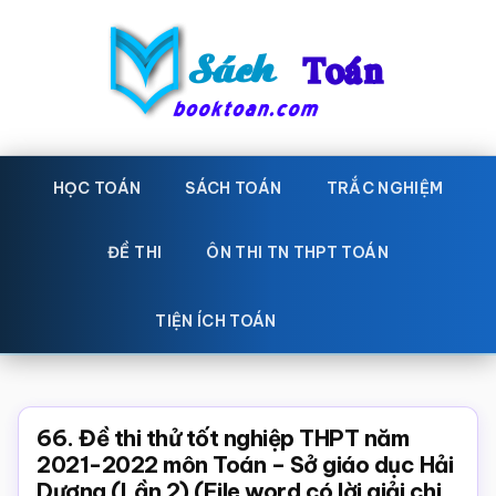
Skip
Bỏ
to
qua
main
primary
content
sidebar
Sách
Học
toán,
HỌC TOÁN
SÁCH TOÁN
TRẮC NGHIỆM
Toán
Đề
-
thi
ĐỀ THI
ÔN THI TN THPT TOÁN
toán,
Học
Sách
TIỆN ÍCH TOÁN
toán
giáo
khoa
Toán,
66. Đề thi thử tốt nghiệp THPT năm
trắc
2021-2022 môn Toán – Sở giáo dục Hải
Dương (Lần 2) (File word có lời giải chi
nghiệm