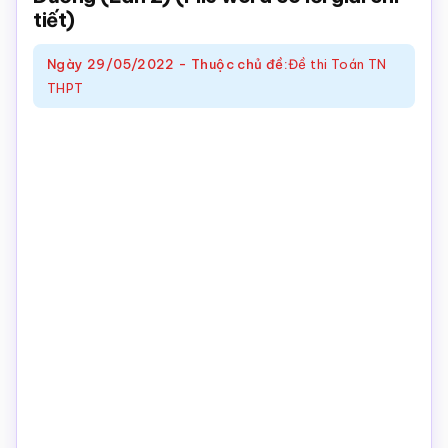
tiết)
Toán
online
Ngày
29/05/2022
-
Thuộc chủ đề:
Đề thi Toán TN
THPT