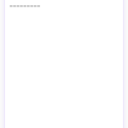
=========