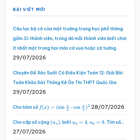
Sidebar
BÀI VIẾT MỚI
chính
Câu lạc bộ cờ của một trường trung học phổ thông
gồm
thành viên, trong đó mỗi thành viên biết chơi
35
ít nhất một trong hai môn cờ vua hoặc cờ tướng.
29/07/2026
Chuyên Đề Xác Suất Có Điều Kiện Toán 12: Giải Bài
Toán Khảo Sát Thống Kê Ôn Thi THPT Quốc Gia
29/07/2026
28/07/2026
Cho hàm số
f
(
x
)
=
(
sin
x
2
–
cos
x
2
)
2
Cho cấp số cộng
, biết
,
. Tìm số…
(
u
n
)
u
2
=
4
u
6
=
8
27/07/2026