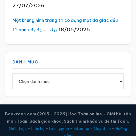
27/07/2026
Một khung hình trang trí có dạng một đa giác đều
18/06/2026
cạnh
12
A
1
A
2
…
A
12
DANH MỤC
Danh
mục
Booktoan.com (2015 - 2026) Học Toán online - Giải bài tập
môn Toán, Sách giáo khoa, Sách tham khảo và đề thi Toán.
Giới thiệu
-
Liên hệ
-
Bản quyền
-
Sitemap
-
Quy định
-
Hướng
dẫn.