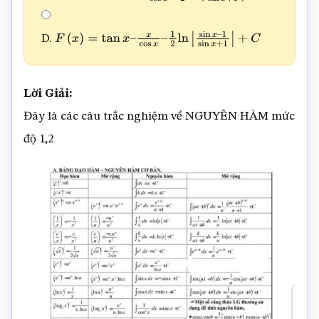
D.
F
(
x
)
=
tan
x
–
x
cos
x
–
1
2
ln
|
sin
x
–
1
sin
x
+
1
|
+
C
Lời Giải:
Đây là các câu trắc nghiệm về NGUYÊN HÀM mức
độ 1,2