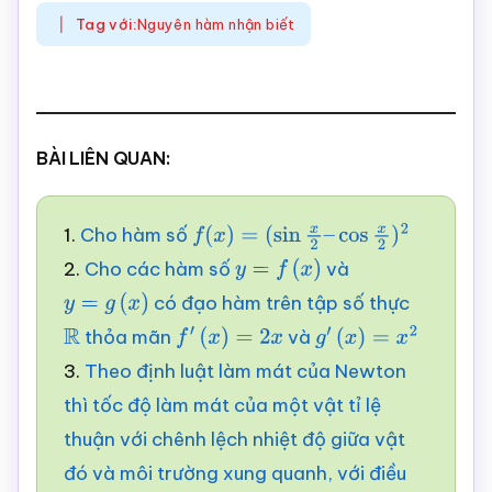
Tag với:
Nguyên hàm nhận biết
BÀI LIÊN QUAN:
1.
Cho hàm số
f
(
x
)
=
(
sin
x
2
–
cos
x
2
)
2
2.
Cho các hàm số
và
y
=
f
(
x
)
có đạo hàm trên tập số thực
y
=
g
(
x
)
thỏa mãn
và
R
f
′
(
x
)
=
2
x
g
′
(
x
)
=
x
2
3.
Theo định luật làm mát của Newton
thì tốc độ làm mát của một vật tỉ lệ
thuận với chênh lệch nhiệt độ giữa vật
đó và môi trường xung quanh, với điều