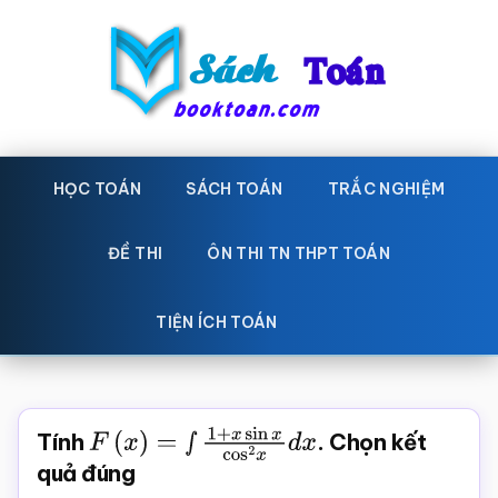
Skip
Bỏ
to
qua
main
primary
content
sidebar
Sách
Học
toán,
HỌC TOÁN
SÁCH TOÁN
TRẮC NGHIỆM
Toán
Đề
-
thi
ĐỀ THI
ÔN THI TN THPT TOÁN
toán,
Học
Sách
TIỆN ÍCH TOÁN
toán
giáo
khoa
Toán,
Tính
F
(
x
)
=
∫
1
+
x
sin
x
cos
2
x
d
x
. Chọn kết
trắc
quả đúng
nghiệm