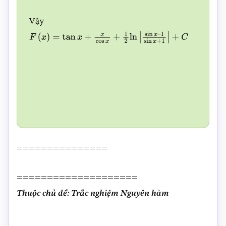
1
sin
x
+
1
|
+
C
Vậy
F
(
x
)
=
tan
x
+
x
cos
x
+
1
2
ln
|
sin
x
–
1
sin
x
+
1
|
+
C
===============
====================
Thuộc chủ đề: Trắc nghiệm Nguyên hàm