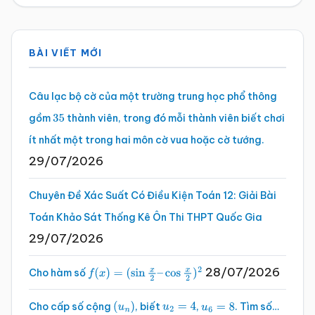
Sidebar
BÀI VIẾT MỚI
chính
Câu lạc bộ cờ của một trường trung học phổ thông
gồm
thành viên, trong đó mỗi thành viên biết chơi
35
ít nhất một trong hai môn cờ vua hoặc cờ tướng.
29/07/2026
Chuyên Đề Xác Suất Có Điều Kiện Toán 12: Giải Bài
Toán Khảo Sát Thống Kê Ôn Thi THPT Quốc Gia
29/07/2026
28/07/2026
Cho hàm số
f
(
x
)
=
(
sin
x
2
–
cos
x
2
)
2
Cho cấp số cộng
, biết
,
. Tìm số…
(
u
n
)
u
2
=
4
u
6
=
8