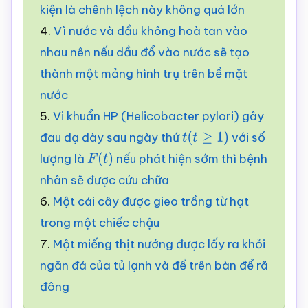
kiện là chênh lệch này không quá lớn
4.
Vì nước và dầu không hoà tan vào
nhau nên nếu dầu đổ vào nước sẽ tạo
thành một mảng hình trụ trên bề mặt
nước
5.
Vi khuẩn HP (Helicobacter pylori) gây
đau dạ dày sau ngày thứ
với số
t
(
t
≥
1
)
lượng là
nếu phát hiện sớm thì bệnh
F
(
t
)
nhân sẽ được cứu chữa
6.
Một cái cây được gieo trồng từ hạt
trong một chiếc chậu
7.
Một miếng thịt nướng được lấy ra khỏi
ngăn đá của tủ lạnh và để trên bàn để rã
đông