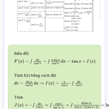
Biến đổi
F
(
x
)
=
∫
d
x
cos
2
x
+
∫
x
sin
x
cos
2
x
d
x
=
tan
x
+
I
(
x
)
Tính I(x) bằng cách đặt
d
v
=
sin
x
cos
2
x
d
x
⇒
I
(
x
)
=
x
cos
x
–
∫
d
x
cos
x
Tính
J
(
x
)
=
–
∫
d
x
cos
x
=
∫
cos
x
sin
2
x
–
1
=
∫
d
(
sin
x
)
(
sin
x
–
1
)
(
sin
x
+
1