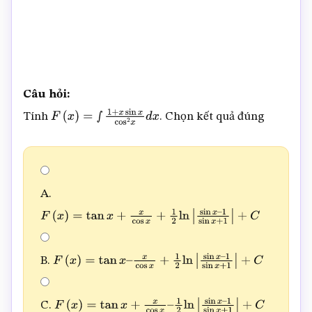
Câu hỏi:
Tính
. Chọn kết quả đúng
F
(
x
)
=
∫
1
+
x
sin
x
cos
2
x
d
x
A.
F
(
x
)
=
tan
x
+
x
cos
x
+
1
2
ln
|
sin
x
–
1
sin
x
+
1
|
+
C
B.
F
(
x
)
=
tan
x
–
x
cos
x
+
1
2
ln
|
sin
x
–
1
sin
x
+
1
|
+
C
C.
F
(
x
)
=
tan
x
+
x
cos
x
–
1
2
ln
|
sin
x
–
1
sin
x
+
1
|
+
C