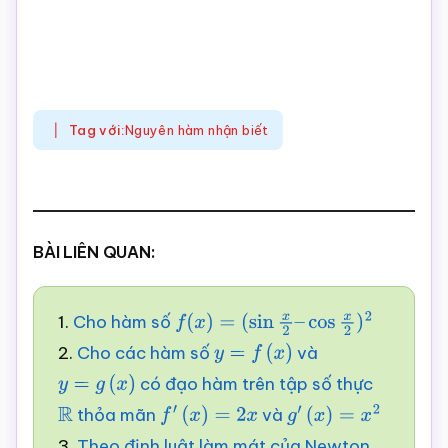
Tag với:
Nguyên hàm nhận biết
BÀI LIÊN QUAN:
1.
Cho hàm số
f
(
x
)
=
(
sin
x
2
–
cos
x
2
)
2
2.
Cho các hàm số
và
y
=
f
(
x
)
có đạo hàm trên tập số thực
y
=
g
(
x
)
thỏa mãn
và
R
f
′
(
x
)
=
2
x
g
′
(
x
)
=
x
2
3.
Theo định luật làm mát của Newton