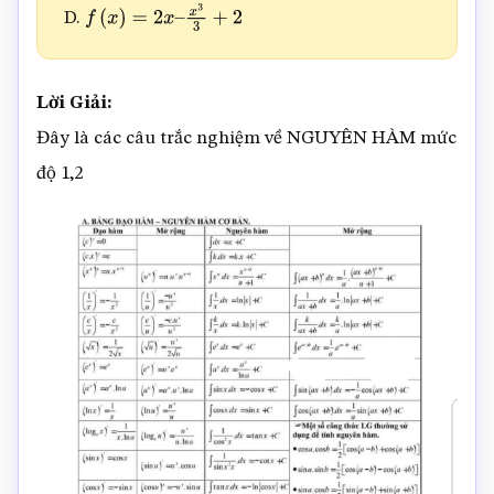
D.
f
(
x
)
=
2
x
–
x
3
3
+
2
Lời Giải:
Đây là các câu trắc nghiệm về NGUYÊN HÀM mức
độ 1,2