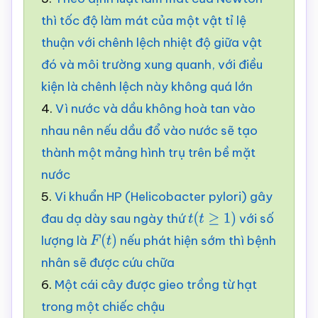
thì tốc độ làm mát của một vật tỉ lệ
thuận với chênh lệch nhiệt độ giữa vật
đó và môi trường xung quanh, với điều
kiện là chênh lệch này không quá lớn
4.
Vì nước và dầu không hoà tan vào
nhau nên nếu dầu đổ vào nước sẽ tạo
thành một mảng hình trụ trên bề mặt
nước
5.
Vi khuẩn HP (Helicobacter pylori) gây
đau dạ dày sau ngày thứ
với số
t
(
t
≥
1
)
lượng là
nếu phát hiện sớm thì bệnh
F
(
t
)
nhân sẽ được cứu chữa
6.
Một cái cây được gieo trồng từ hạt
trong một chiếc chậu