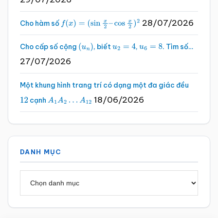
28/07/2026
Cho hàm số
f
(
x
)
=
(
sin
x
2
–
cos
x
2
)
2
Cho cấp số cộng
, biết
,
. Tìm số…
(
u
n
)
u
2
=
4
u
6
=
8
27/07/2026
Một khung hình trang trí có dạng một đa giác đều
18/06/2026
cạnh
12
A
1
A
2
…
A
12
DANH MỤC
Danh
mục