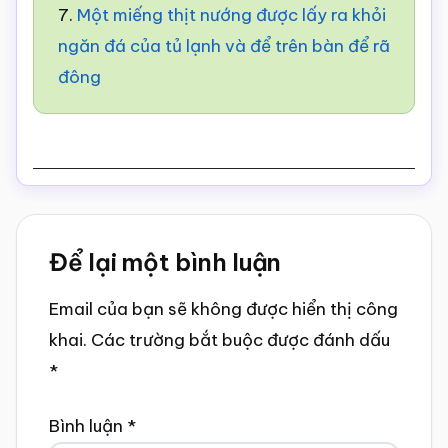
7.
Một miếng thịt nướng được lấy ra khỏi
ngăn đá của tủ lạnh và để trên bàn để rã
đông
Reader
Để lại một bình luận
Interactions
Email của bạn sẽ không được hiển thị công
khai.
Các trường bắt buộc được đánh dấu
*
Bình luận
*