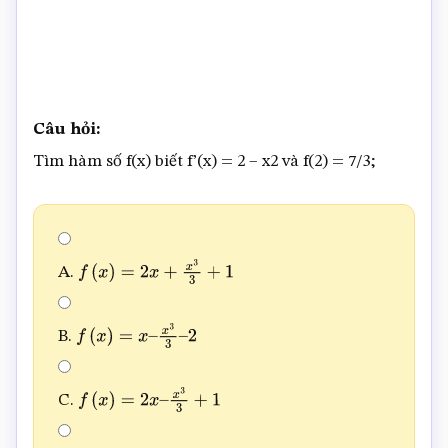
Câu hỏi:
Tìm hàm số f(x) biết f’(x) = 2 – x2 và f(2) = 7/3;
A.
f
(
x
)
=
2
x
+
x
3
3
+
1
B.
f
(
x
)
=
x
–
x
3
3
–
2
C.
f
(
x
)
=
2
x
–
x
3
3
+
1