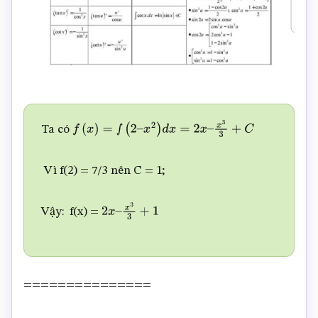
Ta có
f
(
x
)
=
∫
(
2
–
x
2
)
d
x
=
2
x
–
x
3
3
+
C
Vì f(2) = 7/3 nên C = 1;
Vậy: f(x) =
2
x
–
x
3
3
+
1
===============