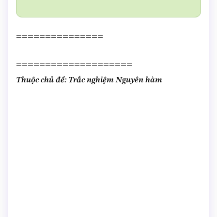
===============
====================
Thuộc chủ đề: Trắc nghiệm Nguyên hàm