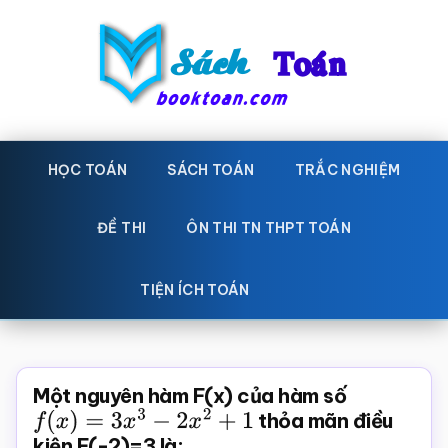
Skip
Bỏ
to
qua
main
primary
content
sidebar
Sách
Học
toán,
HỌC TOÁN
SÁCH TOÁN
TRẮC NGHIỆM
Toán
Đề
-
thi
ĐỀ THI
ÔN THI TN THPT TOÁN
toán,
Học
Sách
TIỆN ÍCH TOÁN
toán
giáo
khoa
Toán,
Một nguyên hàm F(x) của hàm số
trắc
f
(
x
)
=
3
x
3
−
2
x
2
+
1
thỏa mãn điều
kiện F(-2)=3 là:
nghiệm