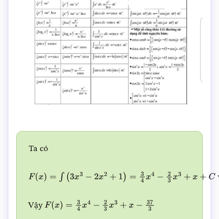
Ta có
F
(
x
)
=
∫
(
3
x
3
−
2
x
2
+
1
)
=
3
4
x
4
−
2
3
x
3
+
x
+
C
và
F
(
−
2
)
=
3
⇔
C
Vậy
F
(
x
)
=
3
4
x
4
−
2
3
x
3
+
x
−
37
3