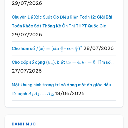
29/07/2026
Chuyên Đề Xác Suất Có Điều Kiện Toán 12: Giải Bài
Toán Khảo Sát Thống Kê Ôn Thi THPT Quốc Gia
29/07/2026
28/07/2026
Cho hàm số
f
(
x
)
=
(
sin
x
2
–
cos
x
2
)
2
Cho cấp số cộng
, biết
,
. Tìm số…
(
u
n
)
u
2
=
4
u
6
=
8
27/07/2026
Một khung hình trang trí có dạng một đa giác đều
18/06/2026
cạnh
12
A
1
A
2
…
A
12
DANH MỤC