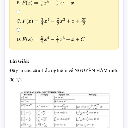
B.
F
(
x
)
=
3
4
x
4
−
2
3
x
3
+
x
C.
F
(
x
)
=
3
4
x
4
−
2
3
x
3
+
x
+
37
3
D.
F
(
x
)
=
3
4
x
4
−
2
3
x
3
+
x
+
C
Lời Giải:
Đây là các câu trắc nghiệm về NGUYÊN HÀM mức
độ 1,2