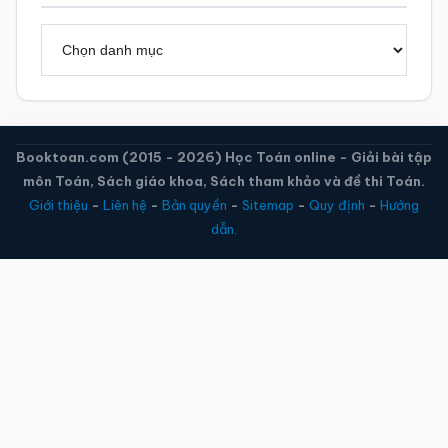
Danh
mục
Booktoan.com (2015 - 2026) Học Toán online - Giải bài tập
môn Toán, Sách giáo khoa, Sách tham khảo và đề thi Toán.
Giới thiệu
-
Liên hệ
-
Bản quyền
-
Sitemap
-
Quy định
-
Hướng
dẫn.