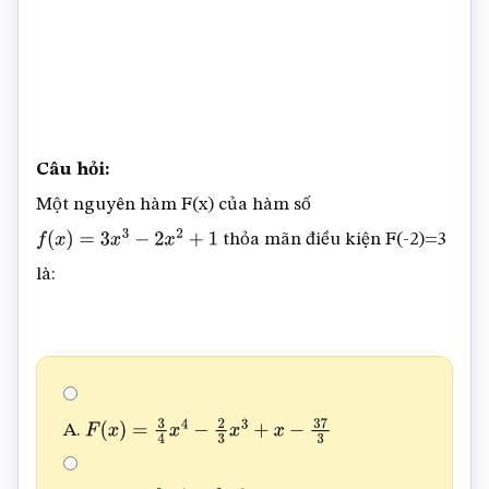
Câu hỏi:
Một nguyên hàm F(x) của hàm số
thỏa mãn điều kiện F(-2)=3
f
(
x
)
=
3
x
3
−
2
x
2
+
1
là:
A.
F
(
x
)
=
3
4
x
4
−
2
3
x
3
+
x
−
37
3