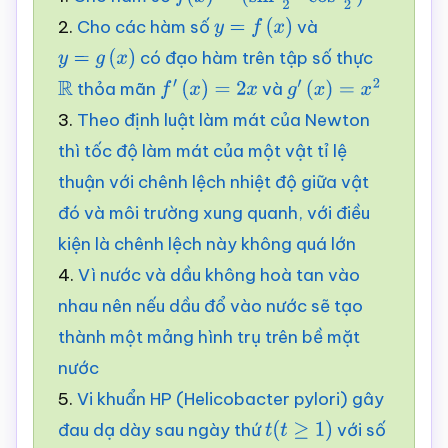
f
(
x
)
=
(
sin
x
2
–
cos
x
2
)
2
2.
Cho các hàm số
và
y
=
f
(
x
)
có đạo hàm trên tập số thực
y
=
g
(
x
)
thỏa mãn
và
R
f
′
(
x
)
=
2
x
g
′
(
x
)
=
x
2
3.
Theo định luật làm mát của Newton
thì tốc độ làm mát của một vật tỉ lệ
thuận với chênh lệch nhiệt độ giữa vật
đó và môi trường xung quanh, với điều
kiện là chênh lệch này không quá lớn
4.
Vì nước và dầu không hoà tan vào
nhau nên nếu dầu đổ vào nước sẽ tạo
thành một mảng hình trụ trên bề mặt
nước
5.
Vi khuẩn HP (Helicobacter pylori) gây
đau dạ dày sau ngày thứ
với số
t
(
t
≥
1
)