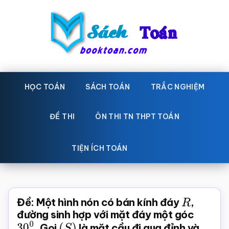
Skip
Bỏ
to
qua
main
primary
content
sidebar
Sách
Học
toán,
HỌC TOÁN
SÁCH TOÁN
TRẮC NGHIỆM
Toán
Đề
-
thi
ĐỀ THI
ÔN THI TN THPT TOÁN
toán,
Học
Sách
TIỆN ÍCH TOÁN
toán
giáo
khoa
Toán,
Đề: Một hình nón có bán kính đáy
R
,
trắc
đường sinh hợp với mặt đáy một góc
30
0
. Gọi
(
S
)
là mặt cầu đi qua đỉnh và
nghiệm