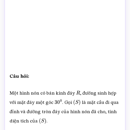
Câu hỏi:
Một hình nón có bán kính đáy
, đường sinh hợp
R
với mặt đáy một góc
. Gọi
là mặt cầu đi qua
30
0
(
S
)
đỉnh và đường tròn đáy của hình nón đã cho, tính
diện tích của
.
(
S
)