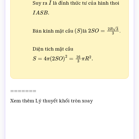
Suy ra
là đỉnh thức tư của hình thoi
I
I
A
S
B
.
Bán kính mặt cầu
là
.
(
S
)
2
S
O
=
2
R
3
3
Diện tích mặt cầu
S
=
4
π
(
2
S
O
)
2
=
16
3
π
R
2
.
=======
Xem thêm Lý thuyết khối tròn xoay