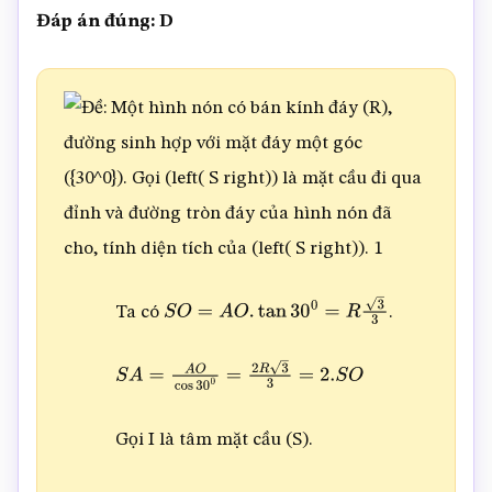
Đáp án đúng: D
Ta có
.
S
O
=
A
O
.
tan
30
0
=
R
3
3
S
A
=
A
O
cos
30
0
=
2
R
3
3
=
2.
S
O
Gọi I là tâm mặt cầu (S).