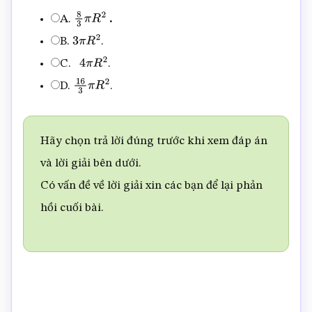
A.
.
8
3
π
R
2
B.
.
3
π
R
2
C.
.
4
π
R
2
D.
.
16
3
π
R
2
Hãy chọn trả lời đúng trước khi xem đáp án
và lời giải bên dưới.
Có vấn đề về lời giải xin các bạn để lại phản
hồi cuối bài.