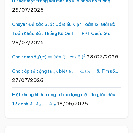
ít nhất một trong hai môn cờ vua hoặc cờ tướng.
29/07/2026
Chuyên Đề Xác Suất Có Điều Kiện Toán 12: Giải Bài
Toán Khảo Sát Thống Kê Ôn Thi THPT Quốc Gia
29/07/2026
28/07/2026
Cho hàm số
f
(
x
)
=
(
sin
x
2
–
cos
x
2
)
2
Cho cấp số cộng
, biết
,
. Tìm số…
(
u
n
)
u
2
=
4
u
6
=
8
27/07/2026
Một khung hình trang trí có dạng một đa giác đều
18/06/2026
cạnh
12
A
1
A
2
…
A
12