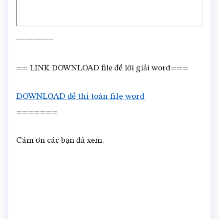
————–
== LINK DOWNLOAD file đề lời giải word===
DOWNLOAD đề thi toán file word
=======
Cám ơn các bạn đã xem.