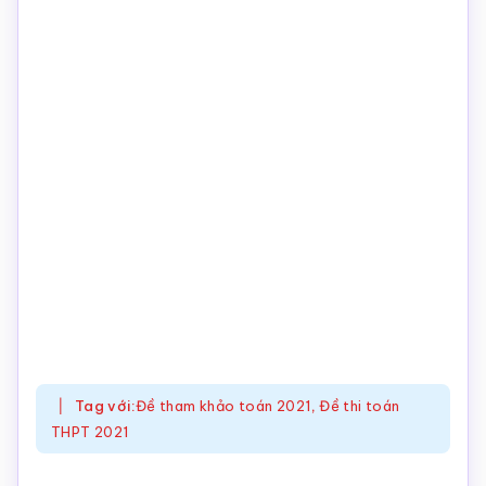
Tag với:
Đề tham khảo toán 2021
,
Đề thi toán
THPT 2021