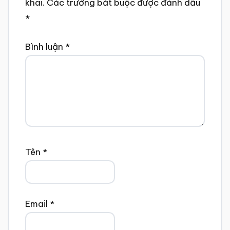
khai.
Các trường bắt buộc được đánh dấu
*
Bình luận
*
Tên
*
Email
*