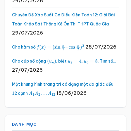
29/07/2026
Chuyên Đề Xác Suất Có Điều Kiện Toán 12: Giải Bài
Toán Khảo Sát Thống Kê Ôn Thi THPT Quốc Gia
29/07/2026
28/07/2026
Cho hàm số
f
(
x
)
=
(
sin
x
2
–
cos
x
2
)
2
Cho cấp số cộng
, biết
,
. Tìm số…
(
u
n
)
u
2
=
4
u
6
=
8
27/07/2026
Một khung hình trang trí có dạng một đa giác đều
18/06/2026
cạnh
12
A
1
A
2
…
A
12
DANH MỤC