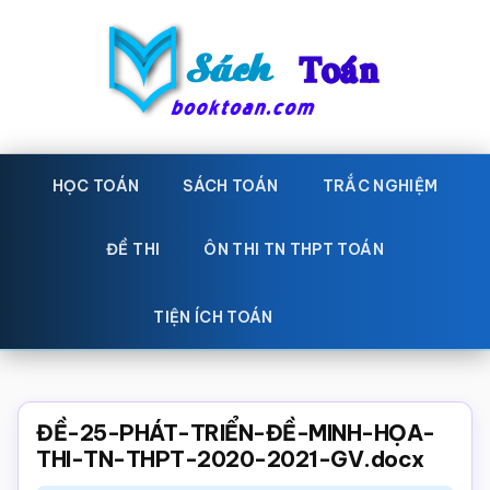
Skip
Bỏ
to
qua
main
primary
content
sidebar
Sách
Học
toán,
HỌC TOÁN
SÁCH TOÁN
TRẮC NGHIỆM
Toán
Đề
-
thi
ĐỀ THI
ÔN THI TN THPT TOÁN
toán,
Học
Sách
TIỆN ÍCH TOÁN
toán
giáo
khoa
Toán,
ĐỀ-25-PHÁT-TRIỂN-ĐỀ-MINH-HỌA-
trắc
THI-TN-THPT-2020-2021-GV.docx
nghiệm