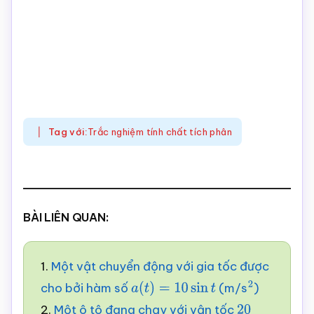
Tag với:
Trắc nghiệm tính chất tích phân
BÀI LIÊN QUAN:
1.
Một vật chuyển động với gia tốc được
cho bởi hàm số
(m/s
)
a
(
t
)
=
10
sin
t
2
2.
Một ô tô đang chạy với vận tốc
20