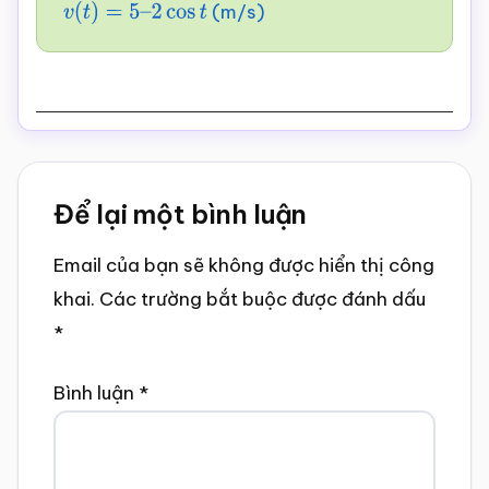
(m/s)
v
(
t
)
=
5
–
2
cos
t
Reader
Để lại một bình luận
Interactions
Email của bạn sẽ không được hiển thị công
khai.
Các trường bắt buộc được đánh dấu
*
Bình luận
*