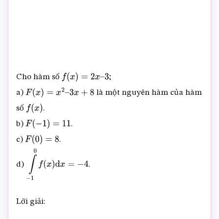
Cho hàm số
;
f
(
x
)
=
2
x
–
3
a)
là một nguyên hàm của hàm
F
(
x
)
=
x
2
–
3
x
+
8
số
.
f
(
x
)
b)
.
F
(
−
1
)
=
11
c)
.
F
(
0
)
=
8
d)
.
∫
−
1
0
f
(
x
)
d
x
=
−
4
Lời giải: