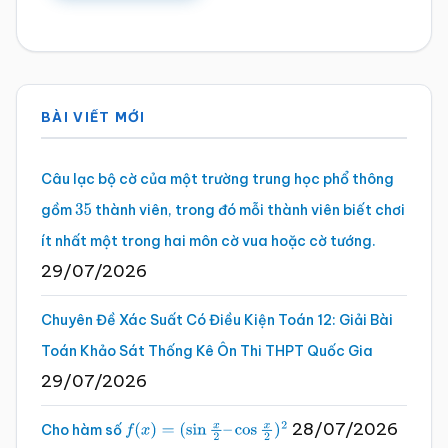
Sidebar
BÀI VIẾT MỚI
chính
Câu lạc bộ cờ của một trường trung học phổ thông
gồm
thành viên, trong đó mỗi thành viên biết chơi
35
ít nhất một trong hai môn cờ vua hoặc cờ tướng.
29/07/2026
Chuyên Đề Xác Suất Có Điều Kiện Toán 12: Giải Bài
Toán Khảo Sát Thống Kê Ôn Thi THPT Quốc Gia
29/07/2026
28/07/2026
Cho hàm số
f
(
x
)
=
(
sin
x
2
–
cos
x
2
)
2