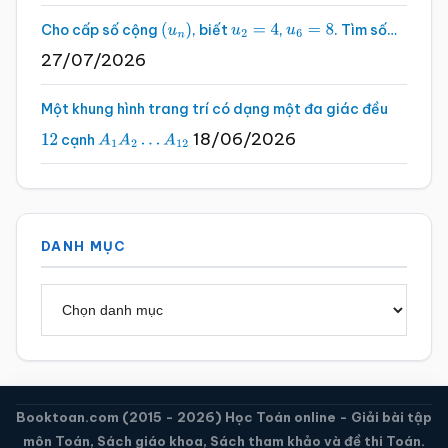
Cho cấp số cộng
, biết
,
. Tìm số…
(
u
n
)
u
2
=
4
u
6
=
8
27/07/2026
Một khung hình trang trí có dạng một đa giác đều
18/06/2026
cạnh
12
A
1
A
2
…
A
12
DANH MỤC
Danh
mục
Booktoan.com (2015 - 2026) Học Toán online - Giải bài tập
môn Toán, Sách giáo khoa, Sách tham khảo và đề thi Toán.