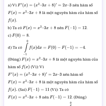
a) Vì
nên hàm số
F
′
(
x
)
=
(
x
2
–
3
x
+
8
)
′
=
2
x
–
3
là một nguyên hàm của hàm số
F
(
x
)
=
x
2
–
3
x
+
8
.
f
(
x
)
b) Ta có
nên
.
F
(
x
)
=
x
2
–
3
x
+
8
F
(
−
1
)
=
12
c)
.
F
(
0
)
=
8
d) Ta có
.
∫
−
1
0
f
(
x
)
d
x
=
F
(
0
)
−
F
(
−
1
)
=
−
4
(Đúng)
là một nguyên hàm của
F
(
x
)
=
x
2
–
3
x
+
8
hàm số
(Vì): Vì
f
(
x
)
nên hàm số
F
′
(
x
)
=
(
x
2
–
3
x
+
8
)
′
=
2
x
–
3
là một nguyên hàm của hàm số
F
(
x
)
=
x
2
–
3
x
+
8
(Sai)
(Vì): Ta có
f
(
x
)
.
F
(
−
1
)
=
11
nên
. (Đúng)
F
(
x
)
=
x
2
–
3
x
+
8
F
(
−
1
)
=
12