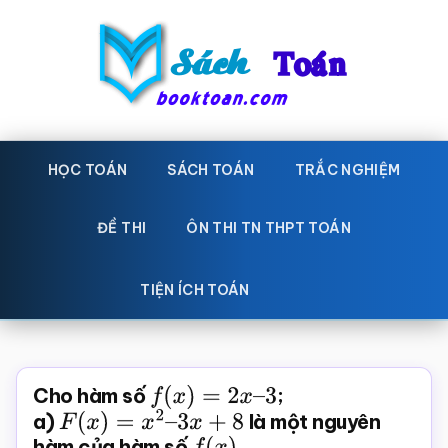
Skip
Bỏ
to
qua
main
primary
content
sidebar
Sách
Học
toán,
HỌC TOÁN
SÁCH TOÁN
TRẮC NGHIỆM
Toán
Đề
-
thi
ĐỀ THI
ÔN THI TN THPT TOÁN
toán,
Học
Sách
TIỆN ÍCH TOÁN
toán
giáo
khoa
Toán,
Cho hàm số
f
(
x
)
=
2
x
–
3
;
trắc
a)
F
(
x
)
=
x
2
–
3
x
+
8
là một nguyên
hàm của hàm số
f
(
x
)
nghiệm