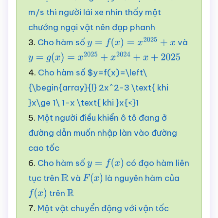
m/s thì người lái xe nhìn thấy một
chướng ngại vật nên đạp phanh
3.
Cho hàm số
và
y
=
f
(
x
)
=
x
2025
+
x
y
=
g
(
x
)
=
x
2025
+
x
2024
+
x
+
2025
4.
Cho hàm số $y=f(x)=\left\
{\begin{array}{l} 2x^2-3 \text{ khi
}x\ge 1
\
1-x \text{ khi }x{<}1
5.
Một người điều khiển ô tô đang ở
đường dẫn muốn nhập làn vào đường
cao tốc
6.
Cho hàm số
có đạo hàm liên
y
=
f
(
x
)
tục trên
và
là nguyên hàm của
R
F
(
x
)
trên
f
(
x
)
R
7.
Một vật chuyển động với vận tốc