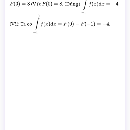
(Vì):
. (Đúng)
F
(
0
)
=
8
F
(
0
)
=
8
∫
−
1
0
f
(
x
)
d
x
=
−
4
(Vì): Ta có
.
∫
−
1
0
f
(
x
)
d
x
=
F
(
0
)
−
F
(
−
1
)
=
−
4