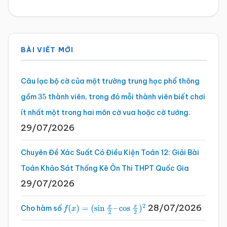
Sidebar
BÀI VIẾT MỚI
chính
Câu lạc bộ cờ của một trường trung học phổ thông
gồm
thành viên, trong đó mỗi thành viên biết chơi
35
ít nhất một trong hai môn cờ vua hoặc cờ tướng.
29/07/2026
Chuyên Đề Xác Suất Có Điều Kiện Toán 12: Giải Bài
Toán Khảo Sát Thống Kê Ôn Thi THPT Quốc Gia
29/07/2026
28/07/2026
Cho hàm số
f
(
x
)
=
(
sin
x
2
–
cos
x
2
)
2