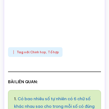
Tag với:
Chinh hop
,
Tổ hợp
BÀI LIÊN QUAN:
1.
Có bao nhiêu số tự nhiên có 6 chữ số
khác nhau sao cho trong mỗi số có đúng