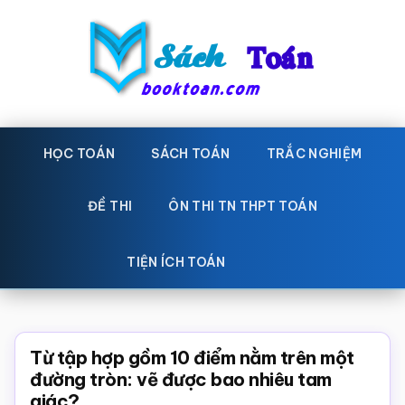
Skip
Bỏ
to
qua
main
primary
content
sidebar
Sách
Học
toán,
HỌC TOÁN
SÁCH TOÁN
TRẮC NGHIỆM
Toán
Đề
-
thi
ĐỀ THI
ÔN THI TN THPT TOÁN
toán,
Học
Sách
TIỆN ÍCH TOÁN
toán
giáo
khoa
Toán,
Từ tập hợp gồm 10 điểm nằm trên một
trắc
đường tròn: vẽ được bao nhiêu tam
giác?
nghiệm