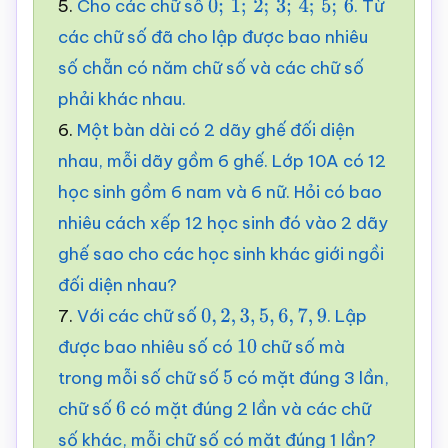
5.
Cho các chữ số
. Từ
0
;
1
;
2
;
3
;
4
;
5
;
6
các chữ số đã cho lập được bao nhiêu
số chẵn có năm chữ số và các chữ số
phải khác nhau.
6.
Một bàn dài có 2 dãy ghế đối diện
nhau, mỗi dãy gồm 6 ghế. Lớp 10A có 12
học sinh gồm 6 nam và 6 nữ. Hỏi có bao
nhiêu cách xếp 12 học sinh đó vào 2 dãy
ghế sao cho các học sinh khác giới ngồi
đối diện nhau?
7.
Với các chữ số
. Lập
0
,
2
,
3
,
5
,
6
,
7
,
9
được bao nhiêu số có
chữ số mà
10
trong mỗi số chữ số
có mặt đúng 3 lần,
5
chữ số
có mặt đúng 2 lần và các chữ
6
số khác, mỗi chữ số có mặt đúng 1 lần?