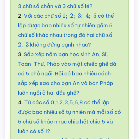
3 chữ số chẵn và 3 chữ số lẻ?
2.
Với các chữ số
có thể
1
;
2
;
3
;
4
;
5
lập được bao nhiêu số tự nhiên gồm 5
chữ số khác nhau trong đó hai chữ số
không đứng cạnh nhau?
2
;
3
3.
Sắp xếp năm bạn học sinh An, Sĩ,
Toàn, Thư, Pháp vào một chiếc ghế dài
có 5 chỗ ngồi. Hỏi có bao nhiêu cách
sắp xếp sao cho bạn An và bạn Pháp
luôn ngồi ở hai đầu ghế?
4.
Từ các số 0,1,2,3,5,6,8 có thể lập
được bao nhiêu số tự nhiên mà mỗi số có
5 chữ số khác nhau chia hết chia 5 và
luôn có số 1?