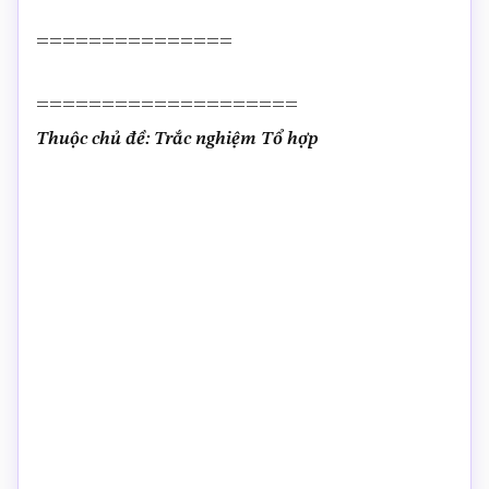
===============
====================
Thuộc chủ đề: Trắc nghiệm Tổ hợp