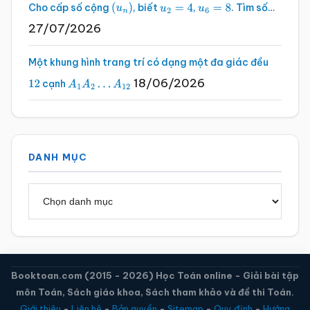
Cho cấp số cộng
, biết
,
. Tìm số…
(
u
n
)
u
2
=
4
u
6
=
8
27/07/2026
Một khung hình trang trí có dạng một đa giác đều
18/06/2026
cạnh
12
A
1
A
2
…
A
12
DANH MỤC
Danh
mục
Booktoan.com (2015 - 2026) Học Toán online - Giải bài tập
môn Toán, Sách giáo khoa, Sách tham khảo và đề thi Toán.
Giới thiệu
-
Liên hệ
-
Bản quyền
-
Sitemap
-
Quy định
-
Hướng