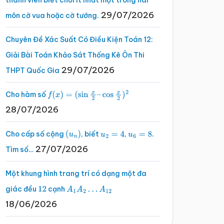
thành viên biết chơi ít nhất một trong hai
29/07/2026
môn cờ vua hoặc cờ tướng.
Chuyên Đề Xác Suất Có Điều Kiện Toán 12:
Giải Bài Toán Khảo Sát Thống Kê Ôn Thi
29/07/2026
THPT Quốc Gia
Cho hàm số
f
(
x
)
=
(
sin
x
2
–
cos
x
2
)
2
28/07/2026
Cho cấp số cộng
, biết
,
.
(
u
n
)
u
2
=
4
u
6
=
8
27/07/2026
Tìm số…
Một khung hình trang trí có dạng một đa
giác đều
cạnh
12
A
1
A
2
…
A
12
18/06/2026