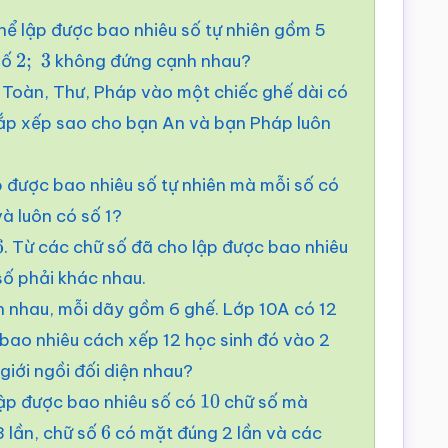
hể lập được bao nhiêu số tự nhiên gồm 5
số
không đứng cạnh nhau?
2
;
3
 Toàn, Thư, Pháp vào một chiếc ghế dài có
sắp xếp sao cho bạn An và bạn Pháp luôn
ập được bao nhiêu số tự nhiên mà mỗi số có
và luôn có số 1?
. Từ các chữ số đã cho lập được bao nhiêu
ố phải khác nhau.
n nhau, mỗi dãy gồm 6 ghế. Lớp 10A có 12
 bao nhiêu cách xếp 12 học sinh đó vào 2
giới ngồi đối diện nhau?
Lập được bao nhiêu số có
chữ số mà
10
 lần, chữ số
có mặt đúng 2 lần và các
6