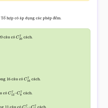
, Tổ hợp có áp dụng các phép đếm.
20 câu có
cách.
C
20
7
ong 16 câu có
cách.
C
16
7
âu có
cách.
C
13
7
–
C
9
7
ng 11 câu có
cách.