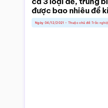
cả 3 loại dễ, trung b
trắc
được bao nhiêu đề k
nghiệm
Toán
Ngày
04/12/2021
-
Thuộc chủ đề:
Trắc nghi
online