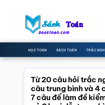
Skip
Bỏ
to
qua
main
primary
content
sidebar
Sách
Học
toán,
Toán
HỌC TOÁN
SÁCH TOÁN
TRẮC NGH
Đề
-
thi
toán,
Học
Sách
Từ 20 câu hỏi trắc 
toán
giáo
câu trung bình và 4 
khoa
7 câu để làm đề kiểm
Toán,