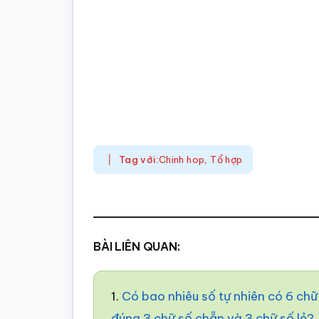
Tag với:
Chinh hop
,
Tổ hợp
BÀI LIÊN QUAN:
1.
Có bao nhiêu số tự nhiên có 6 ch
đúng 3 chữ số chẵn và 3 chữ số lẻ?