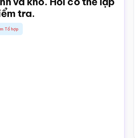
ình và khó. Hỏi có thể lập
iểm tra.
ệm Tổ hợp