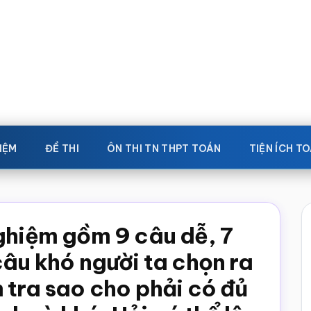
IỆM
ĐỀ THI
ÔN THI TN THPT TOÁN
TIỆN ÍCH T
nghiệm gồm 9 câu dễ, 7
câu khó người ta chọn ra
 tra sao cho phải có đủ