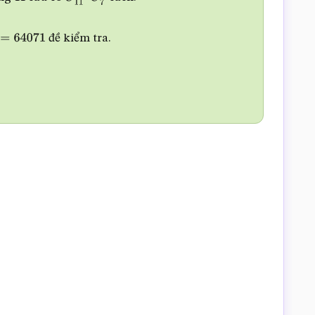
C
11
7
–
C
7
7
đề kiểm tra.
)
=
64071