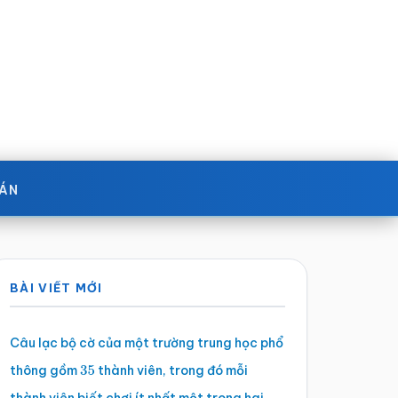
OÁN
Sidebar
BÀI VIẾT MỚI
chính
Câu lạc bộ cờ của một trường trung học phổ
thông gồm
thành viên, trong đó mỗi
35