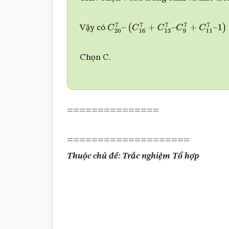
Vậy có
C
20
7
–
(
C
16
7
+
C
13
7
–
C
9
7
+
C
11
7
–
1
Chọn C.
===============
====================
Thuộc chủ đề: Trắc nghiệm Tổ hợp