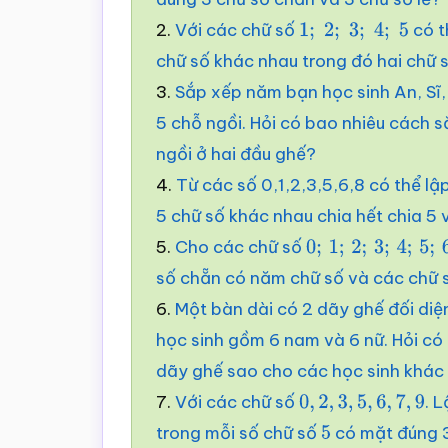
2.
Với các chữ số
có t
1
;
2
;
3
;
4
;
5
chữ số khác nhau trong đó hai chữ 
3.
Sắp xếp năm bạn học sinh An, Sĩ,
5 chỗ ngồi. Hỏi có bao nhiêu cách 
ngồi ở hai đầu ghế?
4.
Từ các số 0,1,2,3,5,6,8 có thể l
5 chữ số khác nhau chia hết chia 5 
5.
Cho các chữ số
0
;
1
;
2
;
3
;
4
;
5
;
6
số chẵn có năm chữ số và các chữ s
6.
Một bàn dài có 2 dãy ghế đối diệ
học sinh gồm 6 nam và 6 nữ. Hỏi có
dãy ghế sao cho các học sinh khác 
7.
Với các chữ số
. 
0
,
2
,
3
,
5
,
6
,
7
,
9
trong mỗi số chữ số
có mặt đúng 3
5