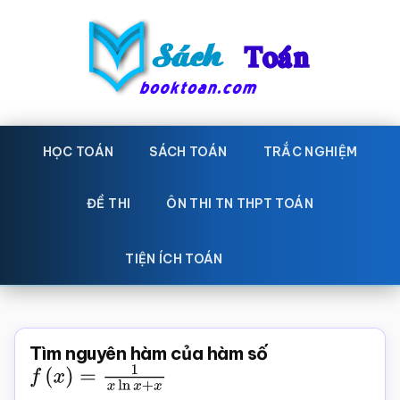
Skip
Bỏ
to
qua
main
primary
content
sidebar
Sách
Học
toán,
HỌC TOÁN
SÁCH TOÁN
TRẮC NGHIỆM
Toán
Đề
-
thi
ĐỀ THI
ÔN THI TN THPT TOÁN
toán,
Học
Sách
TIỆN ÍCH TOÁN
toán
giáo
khoa
Toán,
Tìm nguyên hàm của hàm số
trắc
f
(
x
)
=
1
x
ln
x
+
x
nghiệm