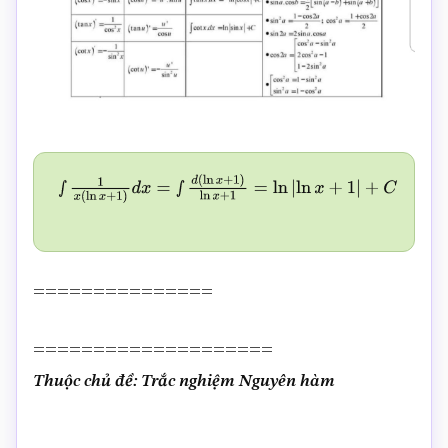
∫
1
x
(
ln
x
+
1
)
d
x
=
∫
d
(
ln
x
+
1
)
ln
x
+
1
=
ln
|
ln
x
+
1
|
+
C
===============
====================
Thuộc chủ đề: Trắc nghiệm Nguyên hàm