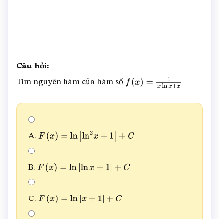
Câu hỏi:
Tìm nguyên hàm của hàm số
f
(
x
)
=
1
x
ln
x
+
x
A.
F
(
x
)
=
ln
|
ln
2
x
+
1
|
+
C
B.
F
(
x
)
=
ln
|
ln
x
+
1
|
+
C
C.
F
(
x
)
=
ln
|
x
+
1
|
+
C