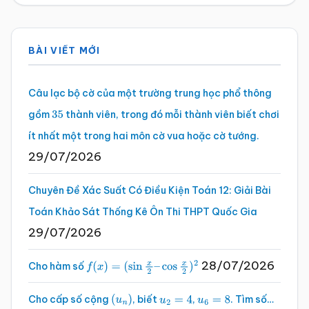
Sidebar
BÀI VIẾT MỚI
chính
Câu lạc bộ cờ của một trường trung học phổ thông
gồm
thành viên, trong đó mỗi thành viên biết chơi
35
ít nhất một trong hai môn cờ vua hoặc cờ tướng.
29/07/2026
Chuyên Đề Xác Suất Có Điều Kiện Toán 12: Giải Bài
Toán Khảo Sát Thống Kê Ôn Thi THPT Quốc Gia
29/07/2026
28/07/2026
Cho hàm số
f
(
x
)
=
(
sin
x
2
–
cos
x
2
)
2
Cho cấp số cộng
, biết
,
. Tìm số…
(
u
n
)
u
2
=
4
u
6
=
8