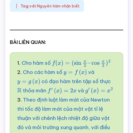
Tag với:
Nguyên hàm nhận biết
BÀI LIÊN QUAN:
1.
Cho hàm số
f
(
x
)
=
(
sin
x
2
–
cos
x
2
)
2
2.
Cho các hàm số
và
y
=
f
(
x
)
có đạo hàm trên tập số thực
y
=
g
(
x
)
thỏa mãn
và
R
f
′
(
x
)
=
2
x
g
′
(
x
)
=
x
2
3.
Theo định luật làm mát của Newton
thì tốc độ làm mát của một vật tỉ lệ
thuận với chênh lệch nhiệt độ giữa vật
đó và môi trường xung quanh, với điều