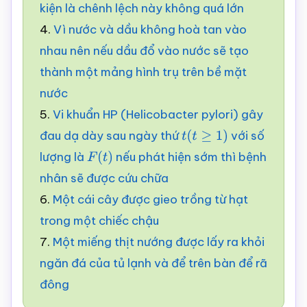
kiện là chênh lệch này không quá lớn
4.
Vì nước và dầu không hoà tan vào
nhau nên nếu dầu đổ vào nước sẽ tạo
thành một mảng hình trụ trên bề mặt
nước
5.
Vi khuẩn HP (Helicobacter pylori) gây
đau dạ dày sau ngày thứ
với số
t
(
t
≥
1
)
lượng là
nếu phát hiện sớm thì bệnh
F
(
t
)
nhân sẽ được cứu chữa
6.
Một cái cây được gieo trồng từ hạt
trong một chiếc chậu
7.
Một miếng thịt nướng được lấy ra khỏi
ngăn đá của tủ lạnh và để trên bàn để rã
đông