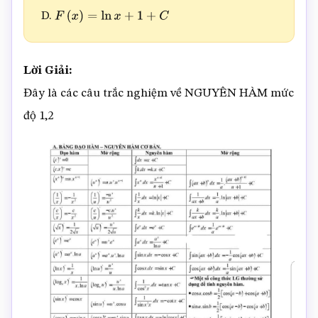
D.
F
(
x
)
=
ln
x
+
1
+
C
Lời Giải:
Đây là các câu trắc nghiệm về NGUYÊN HÀM mức
độ 1,2