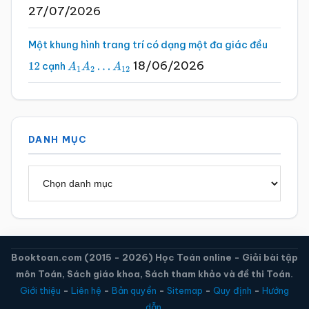
27/07/2026
Một khung hình trang trí có dạng một đa giác đều
18/06/2026
cạnh
12
A
1
A
2
…
A
12
DANH MỤC
Danh
mục
Booktoan.com (2015 - 2026) Học Toán online - Giải bài tập
môn Toán, Sách giáo khoa, Sách tham khảo và đề thi Toán.
Giới thiệu
-
Liên hệ
-
Bản quyền
-
Sitemap
-
Quy định
-
Hướng
dẫn.