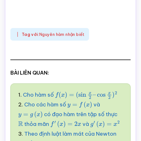
Tag với:
Nguyên hàm nhận biết
BÀI LIÊN QUAN:
1.
Cho hàm số
f
(
x
)
=
(
sin
x
2
–
cos
x
2
)
2
2.
Cho các hàm số
và
y
=
f
(
x
)
có đạo hàm trên tập số thực
y
=
g
(
x
)
thỏa mãn
và
R
f
′
(
x
)
=
2
x
g
′
(
x
)
=
x
2
3.
Theo định luật làm mát của Newton