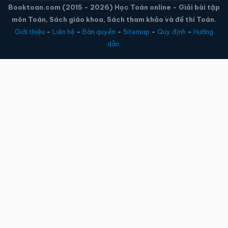
Booktoan.com (2015 - 2026) Học Toán online - Giải bài tập
môn Toán, Sách giáo khoa, Sách tham khảo và đề thi Toán.
Giới thiệu
-
Liên hệ
-
Bản quyền
-
Sitemap
-
Quy định
-
Hướng
dẫn.