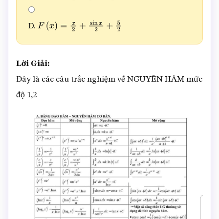
D.
F
(
x
)
=
x
2
+
sin
x
2
+
5
2
Lời Giải:
Đây là các câu trắc nghiệm về NGUYÊN HÀM mức
độ 1,2