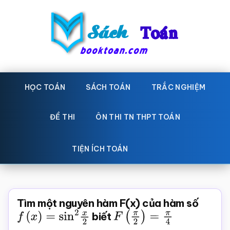
Skip
Bỏ
to
qua
main
primary
content
sidebar
Sách
Học
toán,
HỌC TOÁN
SÁCH TOÁN
TRẮC NGHIỆM
Toán
Đề
-
thi
ĐỀ THI
ÔN THI TN THPT TOÁN
toán,
Học
Sách
TIỆN ÍCH TOÁN
toán
giáo
khoa
Toán,
Tìm một nguyên hàm F(x) của hàm số
trắc
f
(
x
)
=
sin
2
x
2
biết
F
(
π
2
)
=
π
4
nghiệm