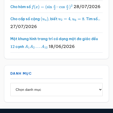
28/07/2026
Cho hàm số
f
(
x
)
=
(
sin
x
2
–
cos
x
2
)
2
Cho cấp số cộng
, biết
,
. Tìm số…
(
u
n
)
u
2
=
4
u
6
=
8
27/07/2026
Một khung hình trang trí có dạng một đa giác đều
18/06/2026
cạnh
12
A
1
A
2
…
A
12
DANH MỤC
Danh
mục