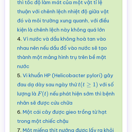
thì tốc độ làm mát của một vật tỉ lệ
thuận với chênh lệch nhiệt độ giữa vật
đó và môi trường xung quanh, với điều
kiện là chênh lệch này không quá lớn
4.
Vì nước và dầu không hoà tan vào
nhau nên nếu dầu đổ vào nước sẽ tạo
thành một mảng hình trụ trên bề mặt
nước
5.
Vi khuẩn HP (Helicobacter pylori) gây
đau dạ dày sau ngày thứ
với số
t
(
t
≥
1
)
lượng là
nếu phát hiện sớm thì bệnh
F
(
t
)
nhân sẽ được cứu chữa
6.
Một cái cây được gieo trồng từ hạt
trong một chiếc chậu
7.
Một miếng thịt nướng được lấy ra khỏi