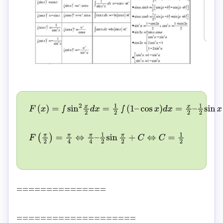
F
(
x
)
=
∫
sin
2
x
2
d
x
=
1
2
∫
(
1
–
cos
x
)
d
x
=
x
2
–
1
2
sin
x
+
C
F
(
π
2
)
=
π
4
⇔
π
4
–
1
2
sin
π
2
+
C
⇔
C
=
1
2
===============
====================