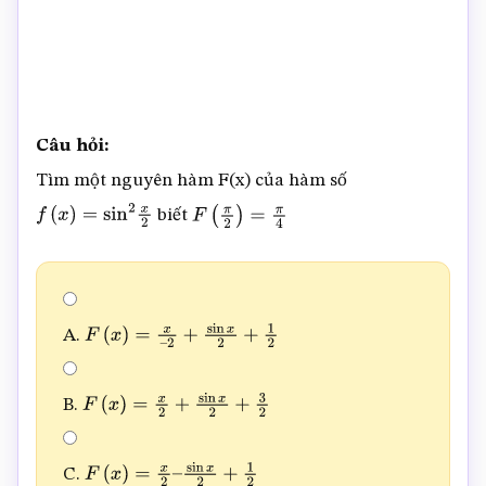
Câu hỏi:
Tìm một nguyên hàm F(x) của hàm số
biết
f
(
x
)
=
sin
2
x
2
F
(
π
2
)
=
π
4
A.
F
(
x
)
=
x
–
2
+
sin
x
2
+
1
2
B.
F
(
x
)
=
x
2
+
sin
x
2
+
3
2
C.
F
(
x
)
=
x
2
–
sin
x
2
+
1
2