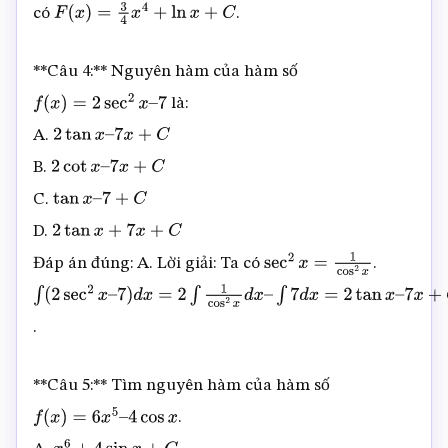
có
.
F
(
x
)
=
3
4
x
4
+
ln
x
+
C
**Câu 4:** Nguyên hàm của hàm số
là:
f
(
x
)
=
2
sec
2
x
–
7
A.
2
tan
x
–
7
x
+
C
B.
2
cot
x
–
7
x
+
C
C.
tan
x
–
7
+
C
D.
2
tan
x
+
7
x
+
C
Đáp án đúng: A. Lời giải: Ta có
.
sec
2
x
=
1
cos
2
x
∫
(
2
sec
2
x
–
.
7
)
d
x
=
2
∫
1
cos
2
x
d
x
–
∫
7
d
x
=
2
tan
x
–
**Câu 5:** Tìm nguyên hàm của hàm số
7
x
+
C
.
f
(
x
)
=
6
x
5
–
4
cos
x