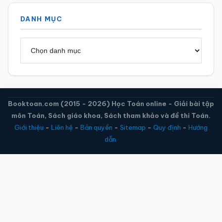
DANH MỤC
Danh
mục
Booktoan.com (2015 - 2026) Học Toán online - Giải bài tập
môn Toán, Sách giáo khoa, Sách tham khảo và đề thi Toán.
Giới thiệu
-
Liên hệ
-
Bản quyền
-
Sitemap
-
Quy định
-
Hướng
dẫn.