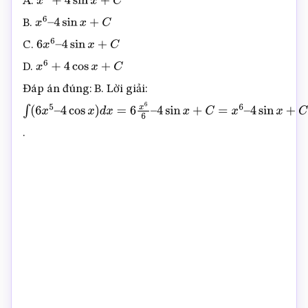
A.
x
6
+
4
sin
x
+
C
B.
x
6
–
4
sin
x
+
C
C.
6
x
6
–
4
sin
x
+
C
D.
x
6
+
4
cos
x
+
C
Đáp án đúng: B. Lời giải:
∫
(
6
x
5
–
.
4
cos
x
)
d
x
=
6
x
6
6
–
4
sin
x
+
C
=
x
6
–
4
sin
x
+
C