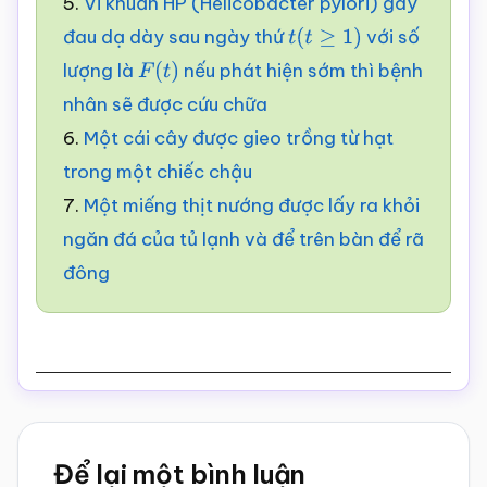
5.
Vi khuẩn HP (Helicobacter pylori) gây
đau dạ dày sau ngày thứ
với số
t
(
t
≥
1
)
lượng là
nếu phát hiện sớm thì bệnh
F
(
t
)
nhân sẽ được cứu chữa
6.
Một cái cây được gieo trồng từ hạt
trong một chiếc chậu
7.
Một miếng thịt nướng được lấy ra khỏi
ngăn đá của tủ lạnh và để trên bàn để rã
đông
Reader
Để lại một bình luận
Interactions