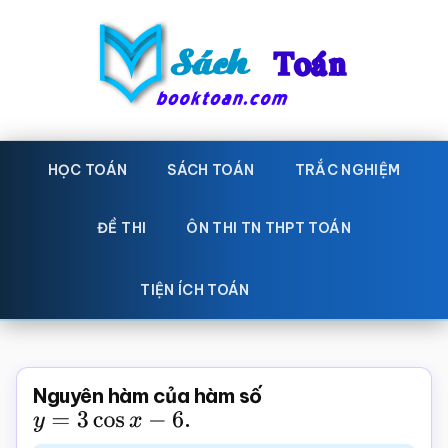
Skip
Bỏ
to
qua
main
primary
content
sidebar
Sách
Học
toán,
HỌC TOÁN
SÁCH TOÁN
TRẮC NGHIỆM
Toán
Đề
-
thi
ĐỀ THI
ÔN THI TN THPT TOÁN
toán,
Học
Sách
TIỆN ÍCH TOÁN
toán
giáo
khoa
Toán,
Nguyên hàm của hàm số
trắc
y
=
3
cos
x
−
6
.
nghiệm