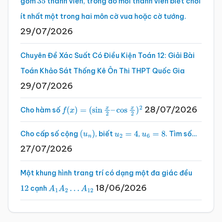
gồm
thành viên, trong đó mỗi thành viên biết chơi
35
ít nhất một trong hai môn cờ vua hoặc cờ tướng.
29/07/2026
Chuyên Đề Xác Suất Có Điều Kiện Toán 12: Giải Bài
Toán Khảo Sát Thống Kê Ôn Thi THPT Quốc Gia
29/07/2026
28/07/2026
Cho hàm số
f
(
x
)
=
(
sin
x
2
–
cos
x
2
)
2
Cho cấp số cộng
, biết
,
. Tìm số…
(
u
n
)
u
2
=
4
u
6
=
8
27/07/2026
Một khung hình trang trí có dạng một đa giác đều
18/06/2026
cạnh
12
A
1
A
2
…
A
12