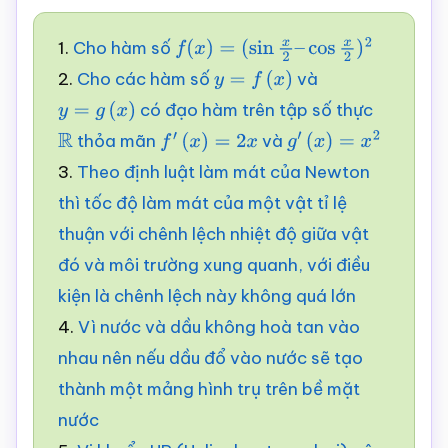
1.
Cho hàm số
f
(
x
)
=
(
sin
x
2
–
cos
x
2
)
2
2.
Cho các hàm số
và
y
=
f
(
x
)
có đạo hàm trên tập số thực
y
=
g
(
x
)
thỏa mãn
và
R
f
′
(
x
)
=
2
x
g
′
(
x
)
=
x
2
3.
Theo định luật làm mát của Newton
thì tốc độ làm mát của một vật tỉ lệ
thuận với chênh lệch nhiệt độ giữa vật
đó và môi trường xung quanh, với điều
kiện là chênh lệch này không quá lớn
4.
Vì nước và dầu không hoà tan vào
nhau nên nếu dầu đổ vào nước sẽ tạo
thành một mảng hình trụ trên bề mặt
nước