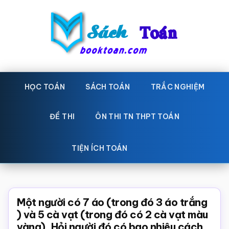
Skip
Bỏ
to
qua
main
primary
content
sidebar
Sách
Học
toán,
HỌC TOÁN
SÁCH TOÁN
TRẮC NGHIỆM
Toán
Đề
-
thi
ĐỀ THI
ÔN THI TN THPT TOÁN
toán,
Học
Sách
TIỆN ÍCH TOÁN
toán
giáo
khoa
Toán,
Một người có 7 áo (trong đó 3 áo trắng
trắc
) và 5 cà vạt (trong đó có 2 cà vạt màu
vàng). Hỏi người đó có bao nhiêu cách
nghiệm