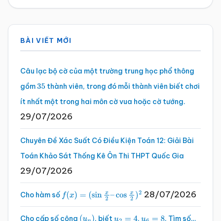
Sidebar
BÀI VIẾT MỚI
chính
Câu lạc bộ cờ của một trường trung học phổ thông
gồm
thành viên, trong đó mỗi thành viên biết chơi
35
ít nhất một trong hai môn cờ vua hoặc cờ tướng.
29/07/2026
Chuyên Đề Xác Suất Có Điều Kiện Toán 12: Giải Bài
Toán Khảo Sát Thống Kê Ôn Thi THPT Quốc Gia
29/07/2026
28/07/2026
Cho hàm số
f
(
x
)
=
(
sin
x
2
–
cos
x
2
)
2
Cho cấp số cộng
, biết
,
. Tìm số…
(
u
n
)
u
2
=
4
u
6
=
8