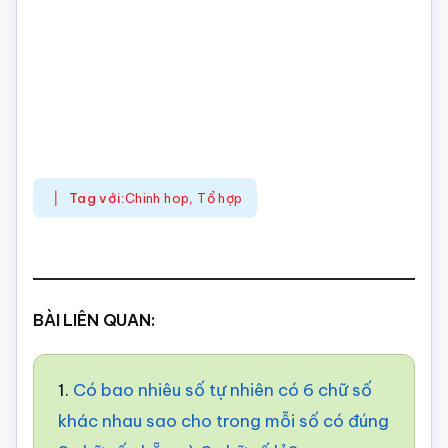
Tag với:
Chinh hop
,
Tổ hợp
BÀI LIÊN QUAN:
1.
Có bao nhiêu số tự nhiên có 6 chữ số
khác nhau sao cho trong mỗi số có đúng