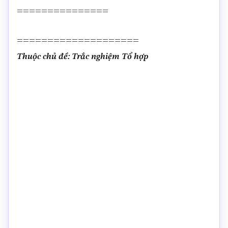
===============
====================
Thuộc chủ đề: Trắc nghiệm Tổ hợp