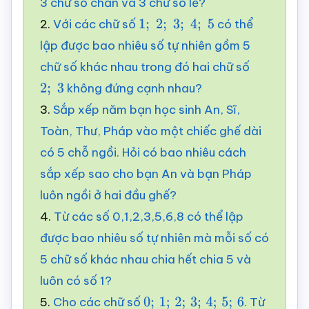
3 chữ số chẵn và 3 chữ số lẻ?
2.
Với các chữ số
có thể
1
;
2
;
3
;
4
;
5
lập được bao nhiêu số tự nhiên gồm 5
chữ số khác nhau trong đó hai chữ số
không đứng cạnh nhau?
2
;
3
3.
Sắp xếp năm bạn học sinh An, Sĩ,
Toàn, Thư, Pháp vào một chiếc ghế dài
có 5 chỗ ngồi. Hỏi có bao nhiêu cách
sắp xếp sao cho bạn An và bạn Pháp
luôn ngồi ở hai đầu ghế?
4.
Từ các số 0,1,2,3,5,6,8 có thể lập
được bao nhiêu số tự nhiên mà mỗi số có
5 chữ số khác nhau chia hết chia 5 và
luôn có số 1?
5.
Cho các chữ số
. Từ
0
;
1
;
2
;
3
;
4
;
5
;
6