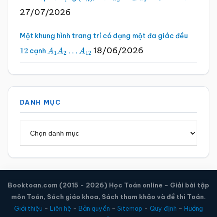
27/07/2026
Một khung hình trang trí có dạng một đa giác đều
18/06/2026
cạnh
12
A
1
A
2
…
A
12
DANH MỤC
Danh
mục
Booktoan.com (2015 - 2026) Học Toán online - Giải bài tập
môn Toán, Sách giáo khoa, Sách tham khảo và đề thi Toán.
Giới thiệu
-
Liên hệ
-
Bản quyền
-
Sitemap
-
Quy định
-
Hướng