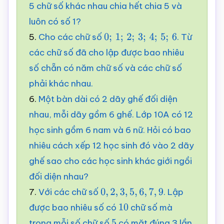
5 chữ số khác nhau chia hết chia 5 và
luôn có số 1?
5.
Cho các chữ số
. Từ
0
;
1
;
2
;
3
;
4
;
5
;
6
các chữ số đã cho lập được bao nhiêu
số chẵn có năm chữ số và các chữ số
phải khác nhau.
6.
Một bàn dài có 2 dãy ghế đối diện
nhau, mỗi dãy gồm 6 ghế. Lớp 10A có 12
học sinh gồm 6 nam và 6 nữ. Hỏi có bao
nhiêu cách xếp 12 học sinh đó vào 2 dãy
ghế sao cho các học sinh khác giới ngồi
đối diện nhau?
7.
Với các chữ số
. Lập
0
,
2
,
3
,
5
,
6
,
7
,
9
được bao nhiêu số có
chữ số mà
10
trong mỗi số chữ số
có mặt đúng 3 lần,