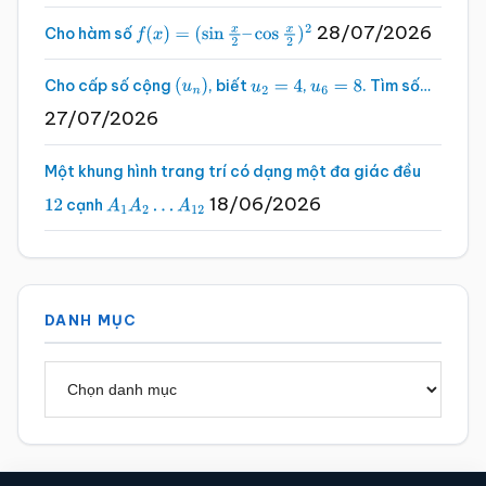
28/07/2026
Cho hàm số
f
(
x
)
=
(
sin
x
2
–
cos
x
2
)
2
Cho cấp số cộng
, biết
,
. Tìm số…
(
u
n
)
u
2
=
4
u
6
=
8
27/07/2026
Một khung hình trang trí có dạng một đa giác đều
18/06/2026
cạnh
12
A
1
A
2
…
A
12
DANH MỤC
Danh
mục