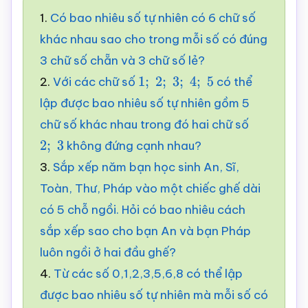
1.
Có bao nhiêu số tự nhiên có 6 chữ số
khác nhau sao cho trong mỗi số có đúng
3 chữ số chẵn và 3 chữ số lẻ?
2.
Với các chữ số
có thể
1
;
2
;
3
;
4
;
5
lập được bao nhiêu số tự nhiên gồm 5
chữ số khác nhau trong đó hai chữ số
không đứng cạnh nhau?
2
;
3
3.
Sắp xếp năm bạn học sinh An, Sĩ,
Toàn, Thư, Pháp vào một chiếc ghế dài
có 5 chỗ ngồi. Hỏi có bao nhiêu cách
sắp xếp sao cho bạn An và bạn Pháp
luôn ngồi ở hai đầu ghế?
4.
Từ các số 0,1,2,3,5,6,8 có thể lập
được bao nhiêu số tự nhiên mà mỗi số có