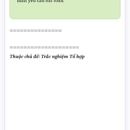
mãn yêu cầu bài toán.
===============
====================
Thuộc chủ đề: Trắc nghiệm Tổ hợp