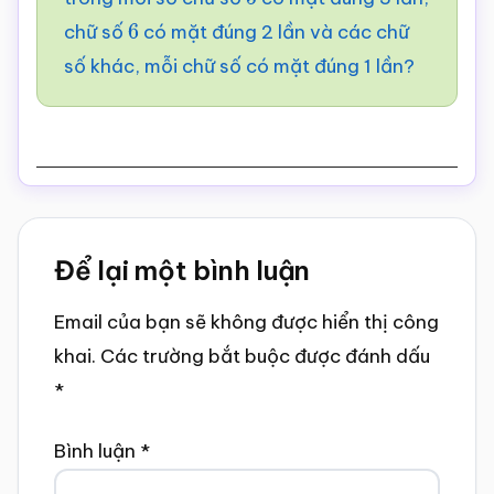
5
chữ số
có mặt đúng 2 lần và các chữ
6
số khác, mỗi chữ số có mặt đúng 1 lần?
Reader
Để lại một bình luận
Interactions
Email của bạn sẽ không được hiển thị công
khai.
Các trường bắt buộc được đánh dấu
*
Bình luận
*