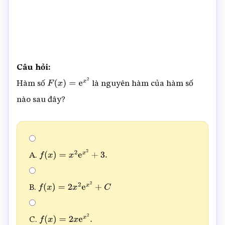
Câu hỏi:
Hàm số
là nguyên hàm của hàm số
F
(
x
)
=
e
x
2
nào sau đây?
A.
f
(
x
)
=
x
2
e
x
2
+
3
.
B.
f
(
x
)
=
2
x
2
e
x
2
+
C
C.
f
(
x
)
=
2
x
e
x
2
.