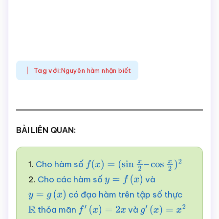
Tag với:
Nguyên hàm nhận biết
BÀI LIÊN QUAN:
1.
Cho hàm số
f
(
x
)
=
(
sin
x
2
–
cos
x
2
)
2
2.
Cho các hàm số
và
y
=
f
(
x
)
có đạo hàm trên tập số thực
y
=
g
(
x
)
thỏa mãn
và
R
f
′
(
x
)
=
2
x
g
′
(
x
)
=
x
2