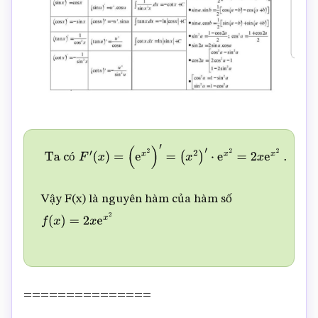
ó
Ta có
F
′
(
x
)
=
(
e
x
2
)
′
=
(
x
2
)
′
⋅
e
x
2
=
2
x
e
x
2
.
Vậy F(x) là nguyên hàm của hàm số
f
(
x
)
=
2
x
e
x
2
===============