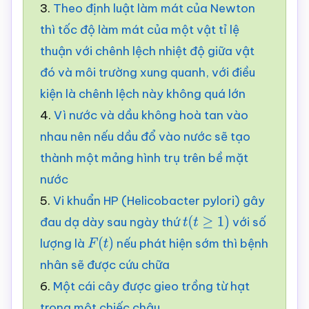
3.
Theo định luật làm mát của Newton
thì tốc độ làm mát của một vật tỉ lệ
thuận với chênh lệch nhiệt độ giữa vật
đó và môi trường xung quanh, với điều
kiện là chênh lệch này không quá lớn
4.
Vì nước và dầu không hoà tan vào
nhau nên nếu dầu đổ vào nước sẽ tạo
thành một mảng hình trụ trên bề mặt
nước
5.
Vi khuẩn HP (Helicobacter pylori) gây
đau dạ dày sau ngày thứ
với số
t
(
t
≥
1
)
lượng là
nếu phát hiện sớm thì bệnh
F
(
t
)
nhân sẽ được cứu chữa
6.
Một cái cây được gieo trồng từ hạt
trong một chiếc chậu