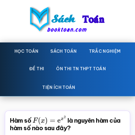
Skip
Bỏ
to
qua
main
primary
content
sidebar
Sách
Học
toán,
HỌC TOÁN
SÁCH TOÁN
TRẮC NGHIỆM
Toán
Đề
-
thi
ĐỀ THI
ÔN THI TN THPT TOÁN
toán,
Học
Sách
TIỆN ÍCH TOÁN
toán
giáo
khoa
Toán,
Hàm số
F
(
x
)
=
e
x
2
là nguyên hàm của
trắc
hàm số nào sau đây?
nghiệm