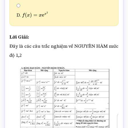
D.
f
(
x
)
=
x
e
x
2
Lời Giải:
Đây là các câu trắc nghiệm về NGUYÊN HÀM mức
độ 1,2