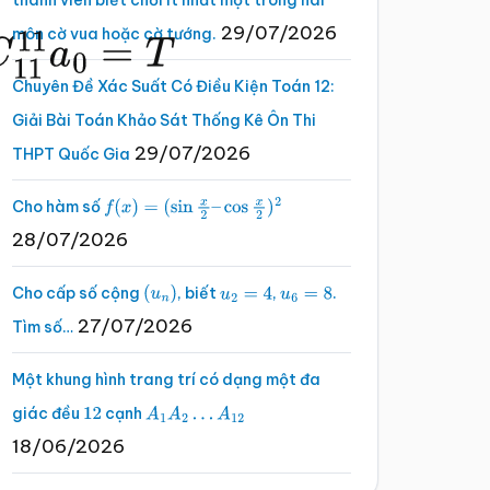
thành viên biết chơi ít nhất một trong hai
29/07/2026
môn cờ vua hoặc cờ tướng.
11
11
a
0
=
T
Chuyên Đề Xác Suất Có Điều Kiện Toán 12:
Giải Bài Toán Khảo Sát Thống Kê Ôn Thi
29/07/2026
THPT Quốc Gia
Cho hàm số
f
(
x
)
=
(
sin
x
2
–
cos
x
2
)
2
28/07/2026
Cho cấp số cộng
, biết
,
.
(
u
n
)
u
2
=
4
u
6
=
8
27/07/2026
Tìm số…
Một khung hình trang trí có dạng một đa
giác đều
cạnh
12
A
1
A
2
…
A
12
18/06/2026