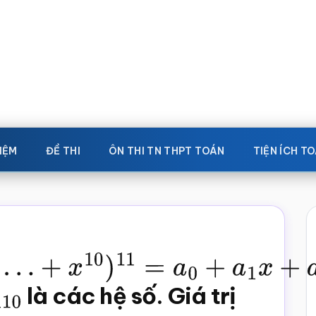
IỆM
ĐỀ THI
ÔN THI TN THPT TOÁN
TIỆN ÍCH T
x
2
+
a
3
x
3
)
+
là các hệ số. Giá trị