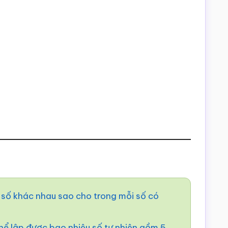
ữ số khác nhau sao cho trong mỗi số có
hể lập được bao nhiêu số tự nhiên gồm 5