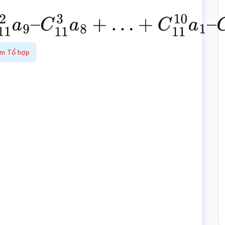
1
2
a
9
–
C
11
3
a
8
+
…
+
C
11
10
a
1
–
C
ệm Tổ hợp