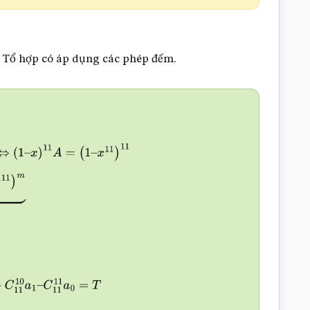
, Tổ hợp có áp dụng các phép đếm.
=
(
1
–
⏟
P
=
∑
m
=
0
11
C
11
m
(
–
+
C
11
10
a
1
–