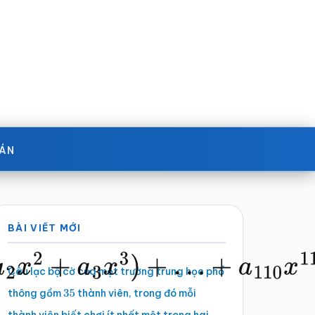
OÁN
Sidebar
BÀI VIẾT MỚI
chính
Câu lạc bộ cờ của một trường trung học phổ
thông gồm
thành viên, trong đó mỗi
35