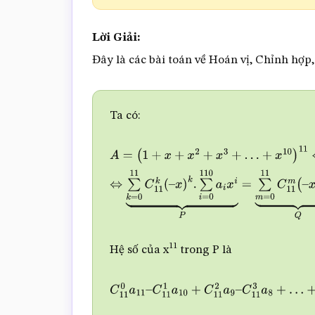
Lời Giải:
Đây là các bài toán về Hoán vị, Chỉnh hợp
Ta có:
A
=
(
1
+
x
+
x
2
+
x
3
+
…
+
x
10
)
11
⇔
(
1
–
x
)
11
A
x
11
)
11
⇔
∑
k
=
0
11
C
11
k
(
–
x
)
k
.
∑
i
=
0
110
a
i
x
i
x
11
)
m
⏟
Q
11
Hệ số của x
trong P là
C
11
0
a
11
–
C
11
1
a
10
+
C
11
2
a
9
–
C
11
3
a
8
+
…