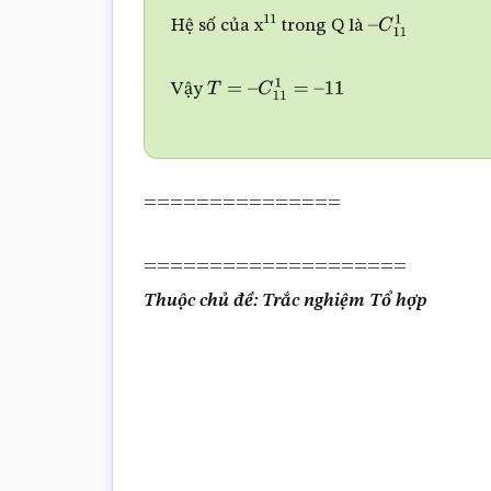
C
11
11
a
0
=
T
11
Hệ số của x
trong Q là
–
C
11
1
Vậy
T
=
–
C
11
1
=
–
11
===============
====================
Thuộc chủ đề: Trắc nghiệm Tổ hợp