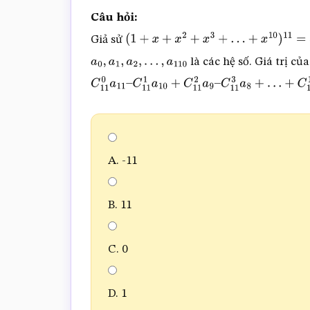
Câu hỏi:
Giả sử
(
1
+
x
+
x
2
+
x
3
+
…
+
x
10
)
11
=
a
0
+
a
1
x
+
a
là các hệ số. Giá trị củ
a
0
,
a
1
,
a
2
,
…
,
a
110
C
11
0
a
11
–
C
11
1
a
10
+
C
11
2
a
9
–
C
11
3
a
8
+
…
+
C
C
11
11
a
0
=
T
A. -11
B. 11
C. 0
D. 1