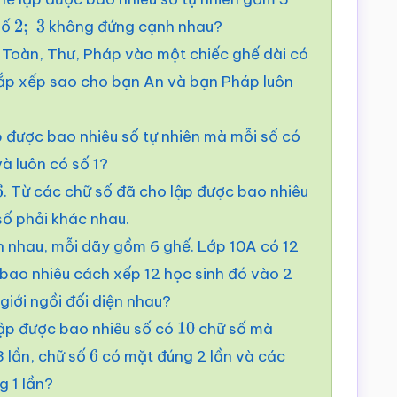
số
không đứng cạnh nhau?
2
;
3
 Toàn, Thư, Pháp vào một chiếc ghế dài có
sắp xếp sao cho bạn An và bạn Pháp luôn
ập được bao nhiêu số tự nhiên mà mỗi số có
và luôn có số 1?
. Từ các chữ số đã cho lập được bao nhiêu
ố phải khác nhau.
n nhau, mỗi dãy gồm 6 ghế. Lớp 10A có 12
 bao nhiêu cách xếp 12 học sinh đó vào 2
giới ngồi đối diện nhau?
Lập được bao nhiêu số có
chữ số mà
10
 lần, chữ số
có mặt đúng 2 lần và các
6
g 1 lần?