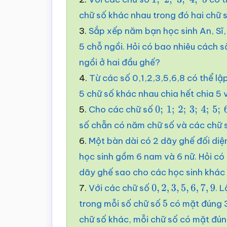
1
;
2
;
3
;
4
;
5
chữ số khác nhau trong đó hai chữ 
3.
Sắp xếp năm bạn học sinh An, Sĩ,
5 chỗ ngồi. Hỏi có bao nhiêu cách 
ngồi ở hai đầu ghế?
4.
Từ các số 0,1,2,3,5,6,8 có thể l
5 chữ số khác nhau chia hết chia 5 
5.
Cho các chữ số
0
;
1
;
2
;
3
;
4
;
5
;
6
số chẵn có năm chữ số và các chữ s
6.
Một bàn dài có 2 dãy ghế đối diệ
học sinh gồm 6 nam và 6 nữ. Hỏi có
dãy ghế sao cho các học sinh khác 
7.
Với các chữ số
. 
0
,
2
,
3
,
5
,
6
,
7
,
9
trong mỗi số chữ số
có mặt đúng 3
5
chữ số khác, mỗi chữ số có mặt đún