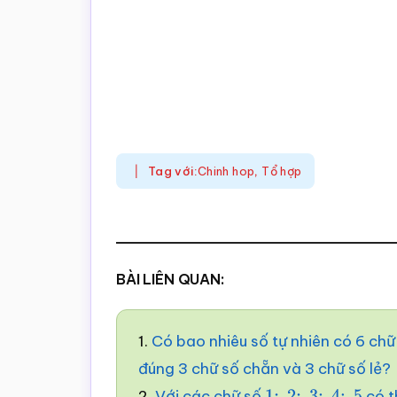
Tag với:
Chinh hop
,
Tổ hợp
BÀI LIÊN QUAN:
1.
Có bao nhiêu số tự nhiên có 6 ch
đúng 3 chữ số chẵn và 3 chữ số lẻ?
2.
Với các chữ số
có t