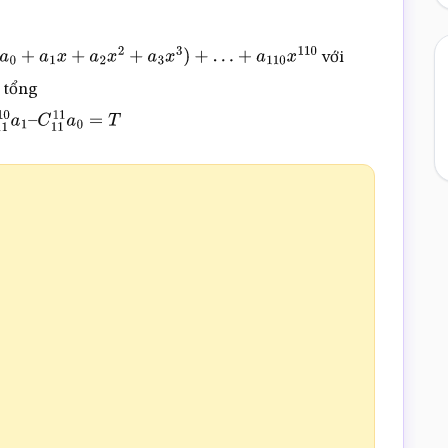
với
2
x
2
+
a
3
x
3
)
+
…
+
a
110
x
110
a tổng
11
10
a
1
–