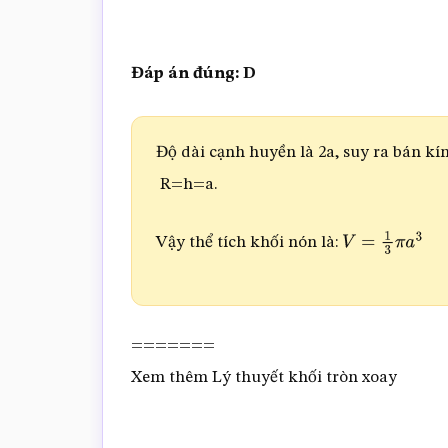
Đáp án đúng: D
Độ dài cạnh huyền là 2a, suy ra bán kín
R=h=a.
Vậy thể tích khối nón là:
V
=
1
3
π
a
3
=======
Xem thêm Lý thuyết khối tròn xoay