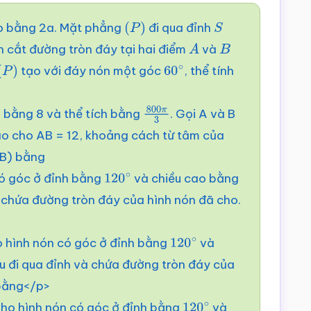
o bằng 2a. Mặt phẳng
đi qua đỉnh
(
P
)
S
 cắt đường tròn đáy tại hai điểm
và
A
B
tạo với đáy nón một góc
, thể tính
(
P
)
60
∘
o bằng 8 và thể tích bằng
. Gọi A và B
800
π
3
ao cho AB = 12, khoảng cách từ tâm của
AB) bằng
ó góc ở đỉnh bằng
và chiều cao bằng
120
∘
 chứa đường tròn đáy của hình nón đã cho.
 hình nón có góc ở đỉnh bằng
và
120
∘
u đi qua đỉnh và chứa đường tròn đáy của
ằng</p>
o hình nón có góc ở đỉnh bằng
và