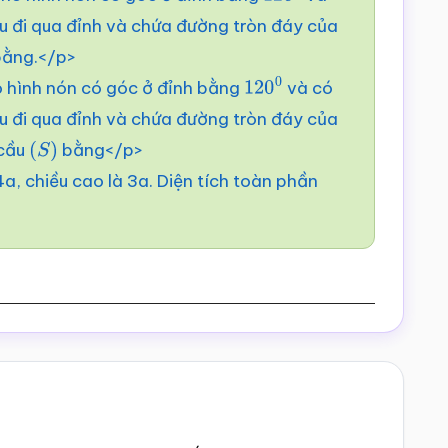
120
∘
u đi qua đỉnh và chứa đường tròn đáy của
ằng.</p>
 hình nón có góc ở đỉnh bằng
và có
120
0
u đi qua đỉnh và chứa đường tròn đáy của
 cầu
bằng</p>
(
S
)
a, chiều cao là 3a. Diện tích toàn phần