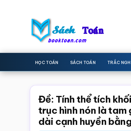
Skip
Bỏ
to
qua
main
primary
content
sidebar
Sách
Học
toán,
Toán
HỌC TOÁN
SÁCH TOÁN
TRẮC NGH
Đề
-
thi
toán,
Học
Sách
Đề: Tính thể tích khố
toán
giáo
trục hình nón là tam
khoa
dài cạnh huyền bằng
Toán,