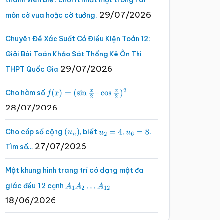
thành viên biết chơi ít nhất một trong hai
29/07/2026
môn cờ vua hoặc cờ tướng.
Chuyên Đề Xác Suất Có Điều Kiện Toán 12:
Giải Bài Toán Khảo Sát Thống Kê Ôn Thi
29/07/2026
THPT Quốc Gia
Cho hàm số
f
(
x
)
=
(
sin
x
2
–
cos
x
2
)
2
28/07/2026
Cho cấp số cộng
, biết
,
.
(
u
n
)
u
2
=
4
u
6
=
8
27/07/2026
Tìm số…
Một khung hình trang trí có dạng một đa
giác đều
cạnh
12
A
1
A
2
…
A
12
18/06/2026