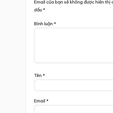
Email của bạn sẽ không được hiển thị 
dấu
*
Bình luận
*
Tên
*
Email
*