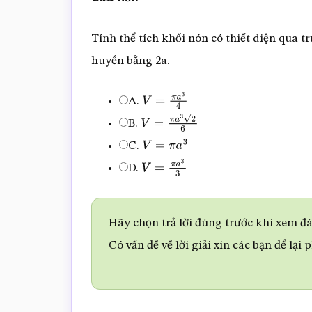
Tính thể tích khối nón có thiết diện qua t
huyền bằng 2a.
A.
V
=
π
a
3
4
B.
V
=
π
a
3
2
6
C.
V
=
π
a
3
D.
V
=
π
a
3
3
Hãy chọn trả lời đúng trước khi xem đáp
Có vấn đề về lời giải xin các bạn để lại 