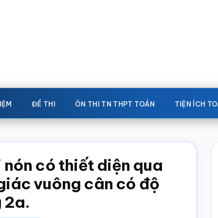
IỆM
ĐỀ THI
ÔN THI TN THPT TOÁN
TIỆN ÍCH T
i nón có thiết diện qua
 giác vuông cân có độ
 2a.