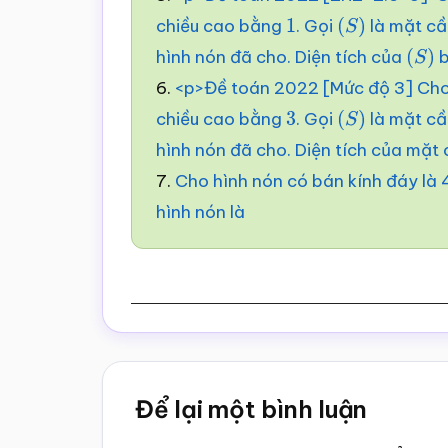
chiều cao bằng
. Gọi
là mặt cầ
1
(
S
)
hình nón đã cho. Diện tích của
b
(
S
)
6.
<p>Đề toán 2022 [Mức độ 3] Cho
chiều cao bằng
. Gọi
là mặt cầ
3
(
S
)
hình nón đã cho. Diện tích của mặt
7.
Cho hình nón có bán kính đáy là 4
hình nón là
Reader
Để lại một bình luận
Interactions