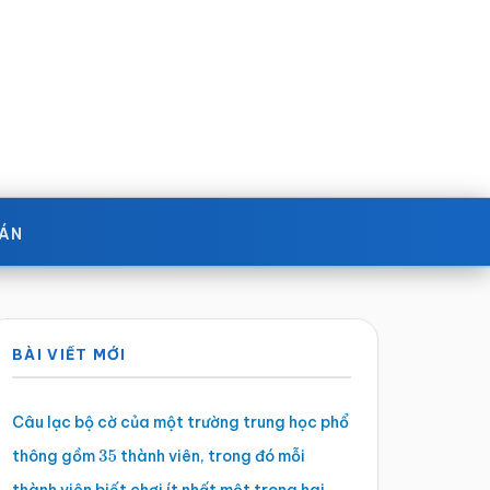
OÁN
Sidebar
BÀI VIẾT MỚI
chính
Câu lạc bộ cờ của một trường trung học phổ
thông gồm
thành viên, trong đó mỗi
35