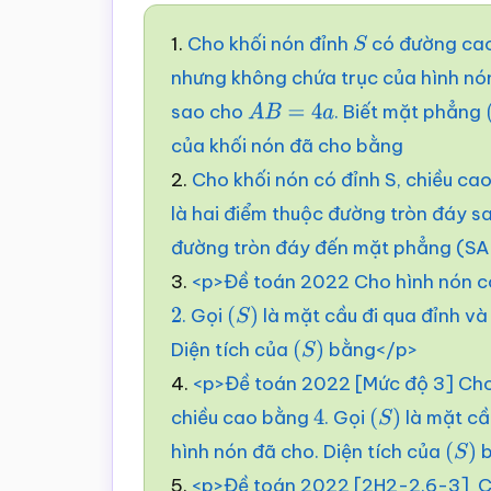
1.
Cho khối nón đỉnh
có đường ca
S
nhưng không chứa trục của hình nón
sao cho
. Biết mặt phẳng
A
B
=
4
a
của khối nón đã cho bằng
2.
Cho khối nón có đỉnh S, chiều ca
là hai điểm thuộc đường tròn đáy s
đường tròn đáy đến mặt phẳng (S
3.
<p>Đề toán 2022 Cho hình nón c
. Gọi
là mặt cầu đi qua đỉnh và
2
(
S
)
Diện tích của
bằng</p>
(
S
)
4.
<p>Đề toán 2022 [Mức độ 3] Cho
chiều cao bằng
. Gọi
là mặt cầ
4
(
S
)
hình nón đã cho. Diện tích của
b
(
S
)
5.
<p>Đề toán 2022 [2H2-2.6-3] Ch