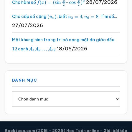
28/07/2026
Cho hàm số
f
(
x
)
=
(
sin
x
2
–
cos
x
2
)
2
Cho cấp số cộng
, biết
,
. Tìm số…
(
u
n
)
u
2
=
4
u
6
=
8
27/07/2026
Một khung hình trang trí có dạng một đa giác đều
18/06/2026
cạnh
12
A
1
A
2
…
A
12
DANH MỤC
Danh
mục
Booktoan.com (2015 - 2026) Học Toán online - Giải bài tập