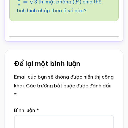
thì mặt phẳng (
) chia thể
h
a
=
3
P
tích hình chóp theo tỉ số nào?
Reader
Để lại một bình luận
Interactions
Email của bạn sẽ không được hiển thị công
khai.
Các trường bắt buộc được đánh dấu
*
Bình luận
*