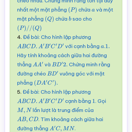
chéo nhau. Chứng minh rằng tồn tại duy
nhất một mặt phẳng
chứa
và một
(
P
)
a
mặt phẳng
chứa
sao cho
(
Q
)
b
(
P
)
/
/
(
Q
)
4.
Đề bài: Cho hình lập phương
với cạnh bằng
.
A
B
C
D
.
A
′
B
′
C
′
D
′
a
1.
Hãy tính khoảng cách giữa hai đường
thẳng
và
Chứng minh rằng
A
A
′
B
D
′
2.
đường chéo
vuông góc với mặt
B
D
′
phẳng
(
D
A
′
C
′
)
.
5.
Đề bài: Cho hình lập phương
cạnh bằng
. Gọi
A
B
C
D
.
A
′
B
′
C
′
D
′
1
lần lượt là trung điểm của
M
,
N
. Tìm khoảng cách giữa hai
A
B
,
C
D
đường thẳng
.
A
′
C
,
M
N