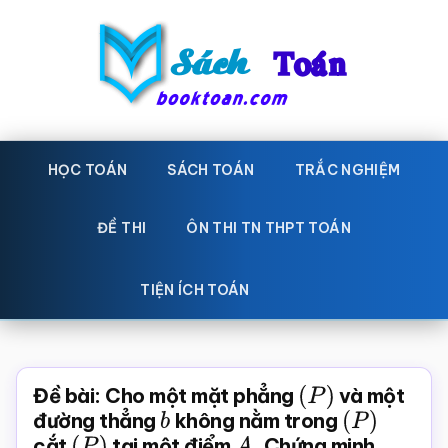
Skip
Bỏ
to
qua
main
primary
content
sidebar
Sách
Học
toán,
HỌC TOÁN
SÁCH TOÁN
TRẮC NGHIỆM
Toán
Đề
-
thi
ĐỀ THI
ÔN THI TN THPT TOÁN
toán,
Học
Sách
TIỆN ÍCH TOÁN
toán
giáo
khoa
Toán,
Đề bài: Cho một mặt phẳng
(
P
)
và một
trắc
đường thẳng
b
không nằm trong
(
P
)
cắt
(
P
)
tại một điểm
A
.
Chứng minh
nghiệm