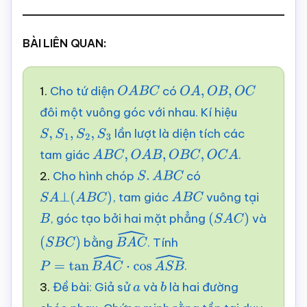
BÀI LIÊN QUAN:
1.
Cho tứ diện
có
O
A
B
C
O
A
,
O
B
,
O
C
đôi một vuông góc với nhau. Kí hiệu
lần lượt là diện tích các
S
,
S
1
,
S
2
,
S
3
tam giác
.
A
B
C
,
O
A
B
,
O
B
C
,
O
C
A
2.
Cho hình chóp
có
S
.
A
B
C
, tam giác
vuông tại
S
A
⊥
(
A
B
C
)
A
B
C
, góc tạo bởi hai mặt phẳng
và
B
(
S
A
C
)
bằng
. Tính
(
S
B
C
)
B
A
C
^
.
P
=
tan
B
A
C
^
⋅
cos
A
S
B
^
3.
Đề bài: Giả sử
và
là hai đường
a
b