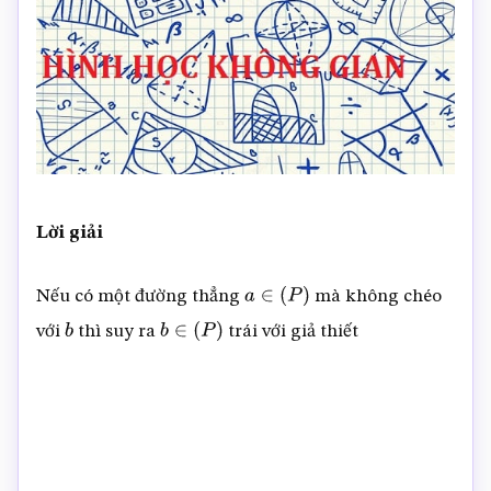
Lời giải
Nếu có một đường thẳng
mà không chéo
a
∈
(
P
)
với
thì suy ra
trái với giả thiết
b
b
∈
(
P
)