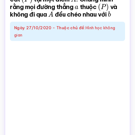
rằng mọi đường thẳng
a
thuộc
(
P
)
và
Toán
không đi qua
A
đều chéo nhau với
b
online
Ngày
27/10/2020
-
Thuộc chủ đề:
Hình học không
gian