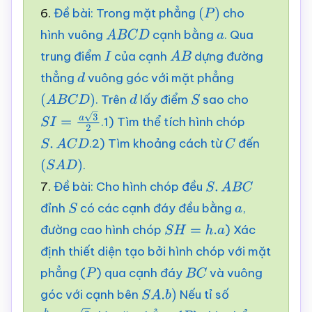
6.
Đề bài: Trong mặt phẳng
cho
(
P
)
hình vuông
cạnh bằng
. Qua
A
B
C
D
a
trung điểm
của cạnh
dựng đường
I
A
B
thẳng
vuông góc với mặt phẳng
d
. Trên
lấy điểm
sao cho
(
A
B
C
D
)
d
S
.1) Tìm thể tích hình chóp
S
I
=
a
3
2
.2) Tìm khoảng cách từ
đến
S
.
A
C
D
C
.
(
S
A
D
)
7.
Đề bài: Cho hình chóp đều
S
.
A
B
C
đỉnh
có các cạnh đáy đều bằng
,
S
a
đường cao hình chóp
) Xác
S
H
=
h
.
a
định thiết diện tạo bởi hình chóp với mặt
phẳng (
) qua cạnh đáy
và vuông
P
B
C
góc với cạnh bên
Nếu tỉ số
S
A
.
b
)