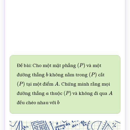
Đề bài: Cho một mặt phẳng
và một
(
P
)
đường thẳng
không nằm trong
cắt
b
(
P
)
tại một điểm
Chứng minh rằng mọi
(
P
)
A
.
đường thẳng
thuộc
và không đi qua
a
(
P
)
A
đều chéo nhau với
b