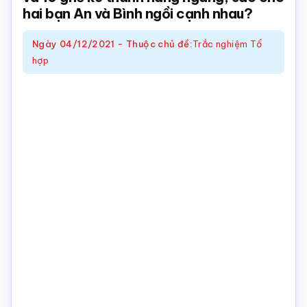
hai bạn An và Bình ngồi cạnh nhau?
Toán
online
Ngày
04/12/2021
-
Thuộc chủ đề:
Trắc nghiệm Tổ
hợp