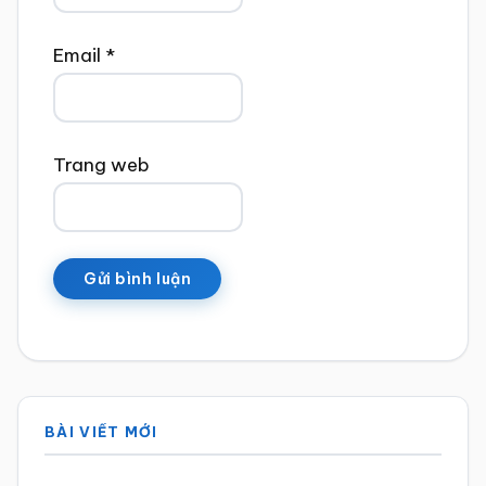
Email
*
Trang web
Sidebar
BÀI VIẾT MỚI
chính