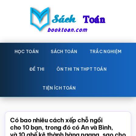
Skip
Bỏ
to
qua
main
primary
content
sidebar
Sách
Học
toán,
HỌC TOÁN
SÁCH TOÁN
TRẮC NGHIỆM
Toán
Đề
-
thi
ĐỀ THI
ÔN THI TN THPT TOÁN
toán,
Học
Sách
TIỆN ÍCH TOÁN
toán
giáo
khoa
Toán,
Có bao nhiêu cách xếp chỗ ngồi
trắc
cho 10 bạn, trong đó có An và Bình,
và 10 ghế kê thành hàng ngang, sao cho
nghiệm