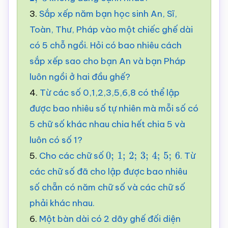
2
;
3
3.
Sắp xếp năm bạn học sinh An, Sĩ,
Toàn, Thư, Pháp vào một chiếc ghế dài
có 5 chỗ ngồi. Hỏi có bao nhiêu cách
sắp xếp sao cho bạn An và bạn Pháp
luôn ngồi ở hai đầu ghế?
4.
Từ các số 0,1,2,3,5,6,8 có thể lập
được bao nhiêu số tự nhiên mà mỗi số có
5 chữ số khác nhau chia hết chia 5 và
luôn có số 1?
5.
Cho các chữ số
. Từ
0
;
1
;
2
;
3
;
4
;
5
;
6
các chữ số đã cho lập được bao nhiêu
số chẵn có năm chữ số và các chữ số
phải khác nhau.
6.
Một bàn dài có 2 dãy ghế đối diện