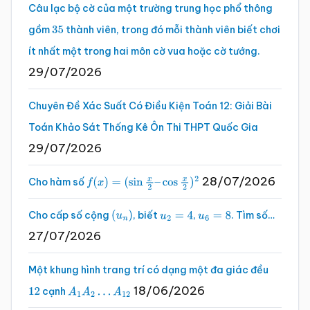
Câu lạc bộ cờ của một trường trung học phổ thông
gồm
thành viên, trong đó mỗi thành viên biết chơi
35
ít nhất một trong hai môn cờ vua hoặc cờ tướng.
29/07/2026
Chuyên Đề Xác Suất Có Điều Kiện Toán 12: Giải Bài
Toán Khảo Sát Thống Kê Ôn Thi THPT Quốc Gia
29/07/2026
28/07/2026
Cho hàm số
f
(
x
)
=
(
sin
x
2
–
cos
x
2
)
2
Cho cấp số cộng
, biết
,
. Tìm số…
(
u
n
)
u
2
=
4
u
6
=
8
27/07/2026
Một khung hình trang trí có dạng một đa giác đều
18/06/2026
cạnh
12
A
1
A
2
…
A
12