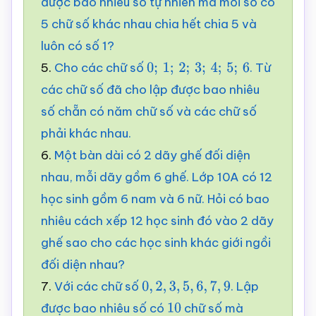
được bao nhiêu số tự nhiên mà mỗi số có
5 chữ số khác nhau chia hết chia 5 và
luôn có số 1?
5.
Cho các chữ số
. Từ
0
;
1
;
2
;
3
;
4
;
5
;
6
các chữ số đã cho lập được bao nhiêu
số chẵn có năm chữ số và các chữ số
phải khác nhau.
6.
Một bàn dài có 2 dãy ghế đối diện
nhau, mỗi dãy gồm 6 ghế. Lớp 10A có 12
học sinh gồm 6 nam và 6 nữ. Hỏi có bao
nhiêu cách xếp 12 học sinh đó vào 2 dãy
ghế sao cho các học sinh khác giới ngồi
đối diện nhau?
7.
Với các chữ số
. Lập
0
,
2
,
3
,
5
,
6
,
7
,
9
được bao nhiêu số có
chữ số mà
10