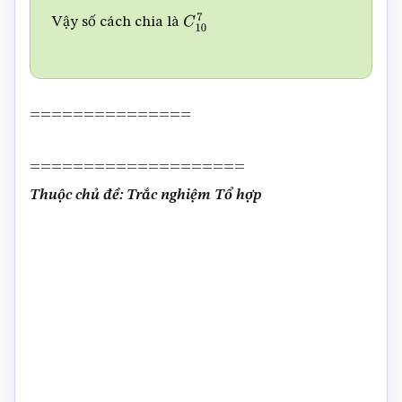
Vậy số cách chia là
C
10
7
===============
====================
Thuộc chủ đề: Trắc nghiệm Tổ hợp