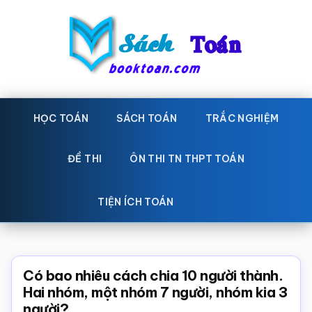
Skip
Bỏ
to
qua
main
primary
content
sidebar
Sách
Học
toán,
HỌC TOÁN
SÁCH TOÁN
TRẮC NGHIỆM
Toán
Đề
-
thi
ĐỀ THI
ÔN THI TN THPT TOÁN
toán,
Học
Sách
TIỆN ÍCH TOÁN
toán
giáo
khoa
Toán,
Có bao nhiêu cách chia 10 người thành.
trắc
Hai nhóm, một nhóm 7 người, nhóm kia 3
người?
nghiệm