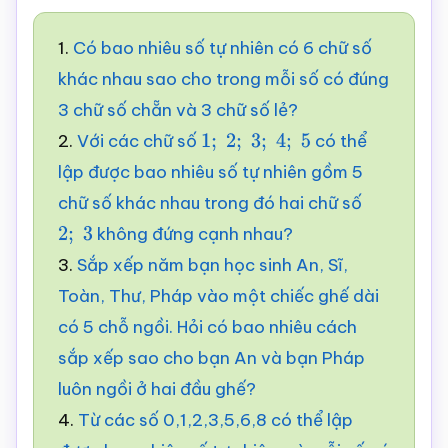
1.
Có bao nhiêu số tự nhiên có 6 chữ số
khác nhau sao cho trong mỗi số có đúng
3 chữ số chẵn và 3 chữ số lẻ?
2.
Với các chữ số
có thể
1
;
2
;
3
;
4
;
5
lập được bao nhiêu số tự nhiên gồm 5
chữ số khác nhau trong đó hai chữ số
không đứng cạnh nhau?
2
;
3
3.
Sắp xếp năm bạn học sinh An, Sĩ,
Toàn, Thư, Pháp vào một chiếc ghế dài
có 5 chỗ ngồi. Hỏi có bao nhiêu cách
sắp xếp sao cho bạn An và bạn Pháp
luôn ngồi ở hai đầu ghế?
4.
Từ các số 0,1,2,3,5,6,8 có thể lập