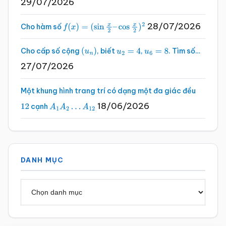
29/07/2026
28/07/2026
Cho hàm số
f
(
x
)
=
(
sin
x
2
–
cos
x
2
)
2
Cho cấp số cộng
, biết
,
. Tìm số…
(
u
n
)
u
2
=
4
u
6
=
8
27/07/2026
Một khung hình trang trí có dạng một đa giác đều
18/06/2026
cạnh
12
A
1
A
2
…
A
12
DANH MỤC
Danh
mục