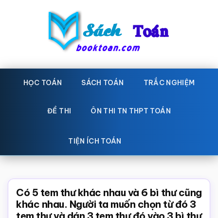
Skip
Bỏ
to
qua
main
primary
content
sidebar
Sách
Học
toán,
HỌC TOÁN
SÁCH TOÁN
TRẮC NGHIỆM
Toán
Đề
-
thi
ĐỀ THI
ÔN THI TN THPT TOÁN
toán,
Học
Sách
TIỆN ÍCH TOÁN
toán
giáo
khoa
Toán,
Có 5 tem thư khác nhau và 6 bì thư cũng
trắc
khác nhau. Người ta muốn chọn từ đó 3
tem thư và dán 3 tem thư đó vào 3 bì thư
nghiệm