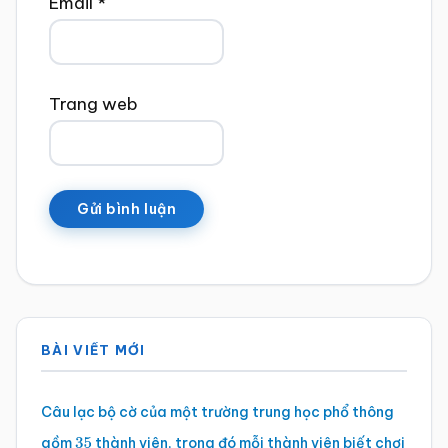
Email
*
Trang web
Sidebar
BÀI VIẾT MỚI
chính
Câu lạc bộ cờ của một trường trung học phổ thông
gồm
thành viên, trong đó mỗi thành viên biết chơi
35