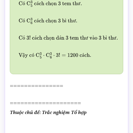
ó
á
ọ
ư
Có
C
5
3
cách chọn
3
tem thư.
ó
á
ọ
ì
ư
Có
C
6
3
cách chọn
3
bì thư.
ó
á
ọ
á
ư
à
ì
ư
Có
3
!
cách chọn dán
3
tem thư vào
3
bì thư.
ậ
ó
á
Vậy có
C
5
3
⋅
C
6
3
⋅
3
!
=
1200
cách.
===============
====================
Thuộc chủ đề: Trắc nghiệm Tổ hợp