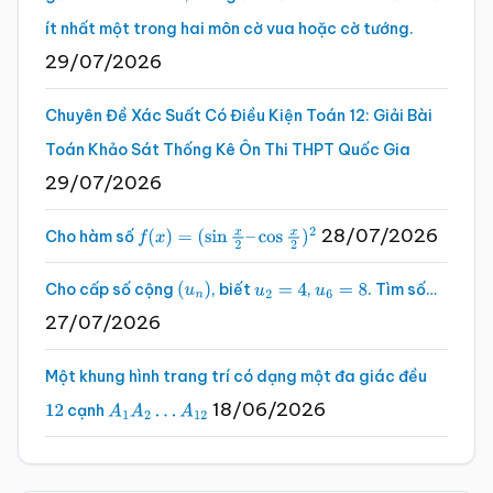
ít nhất một trong hai môn cờ vua hoặc cờ tướng.
29/07/2026
Chuyên Đề Xác Suất Có Điều Kiện Toán 12: Giải Bài
Toán Khảo Sát Thống Kê Ôn Thi THPT Quốc Gia
29/07/2026
28/07/2026
Cho hàm số
f
(
x
)
=
(
sin
x
2
–
cos
x
2
)
2
Cho cấp số cộng
, biết
,
. Tìm số…
(
u
n
)
u
2
=
4
u
6
=
8
27/07/2026
Một khung hình trang trí có dạng một đa giác đều
18/06/2026
cạnh
12
A
1
A
2
…
A
12