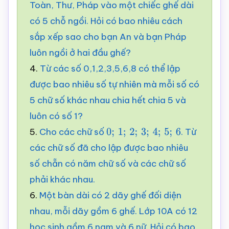
Toàn, Thư, Pháp vào một chiếc ghế dài
có 5 chỗ ngồi. Hỏi có bao nhiêu cách
sắp xếp sao cho bạn An và bạn Pháp
luôn ngồi ở hai đầu ghế?
4.
Từ các số 0,1,2,3,5,6,8 có thể lập
được bao nhiêu số tự nhiên mà mỗi số có
5 chữ số khác nhau chia hết chia 5 và
luôn có số 1?
5.
Cho các chữ số
. Từ
0
;
1
;
2
;
3
;
4
;
5
;
6
các chữ số đã cho lập được bao nhiêu
số chẵn có năm chữ số và các chữ số
phải khác nhau.
6.
Một bàn dài có 2 dãy ghế đối diện
nhau, mỗi dãy gồm 6 ghế. Lớp 10A có 12
học sinh gồm 6 nam và 6 nữ. Hỏi có bao