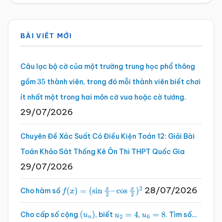
Sidebar
BÀI VIẾT MỚI
chính
Câu lạc bộ cờ của một trường trung học phổ thông
gồm
thành viên, trong đó mỗi thành viên biết chơi
35
ít nhất một trong hai môn cờ vua hoặc cờ tướng.
29/07/2026
Chuyên Đề Xác Suất Có Điều Kiện Toán 12: Giải Bài
Toán Khảo Sát Thống Kê Ôn Thi THPT Quốc Gia
29/07/2026
28/07/2026
Cho hàm số
f
(
x
)
=
(
sin
x
2
–
cos
x
2
)
2
Cho cấp số cộng
, biết
,
. Tìm số…
(
u
n
)
u
2
=
4
u
6
=
8