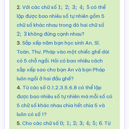
2.
Với các chữ số
có thể
1
;
2
;
3
;
4
;
5
lập được bao nhiêu số tự nhiên gồm 5
chữ số khác nhau trong đó hai chữ số
không đứng cạnh nhau?
2
;
3
3.
Sắp xếp năm bạn học sinh An, Sĩ,
Toàn, Thư, Pháp vào một chiếc ghế dài
có 5 chỗ ngồi. Hỏi có bao nhiêu cách
sắp xếp sao cho bạn An và bạn Pháp
luôn ngồi ở hai đầu ghế?
4.
Từ các số 0,1,2,3,5,6,8 có thể lập
được bao nhiêu số tự nhiên mà mỗi số có
5 chữ số khác nhau chia hết chia 5 và
luôn có số 1?
5.
Cho các chữ số
. Từ
0
;
1
;
2
;
3
;
4
;
5
;
6