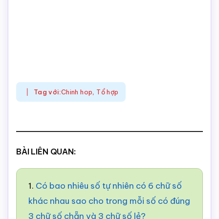
Tag với:
Chinh hop
,
Tổ hợp
BÀI LIÊN QUAN:
1.
Có bao nhiêu số tự nhiên có 6 chữ số
khác nhau sao cho trong mỗi số có đúng
3 chữ số chẵn và 3 chữ số lẻ?