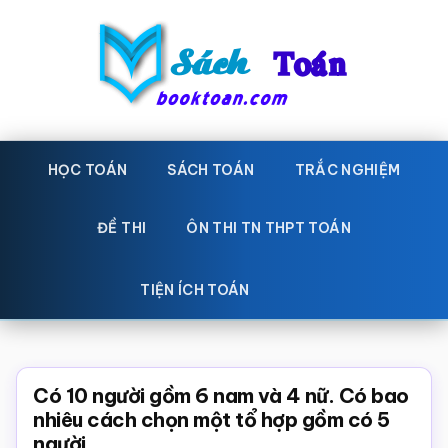
Skip
Bỏ
to
qua
main
primary
content
sidebar
Sách
Học
toán,
HỌC TOÁN
SÁCH TOÁN
TRẮC NGHIỆM
Toán
Đề
-
thi
ĐỀ THI
ÔN THI TN THPT TOÁN
toán,
Học
Sách
TIỆN ÍCH TOÁN
toán
giáo
khoa
Toán,
Có 10 người gồm 6 nam và 4 nữ. Có bao
trắc
nhiêu cách chọn một tổ hợp gồm có 5
người.
nghiệm