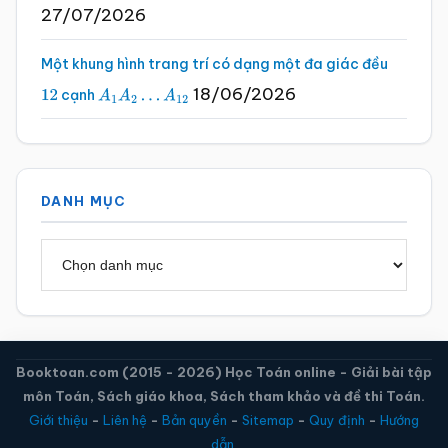
27/07/2026
Một khung hình trang trí có dạng một đa giác đều
18/06/2026
cạnh
12
A
1
A
2
…
A
12
DANH MỤC
Danh
mục
Booktoan.com (2015 - 2026) Học Toán online - Giải bài tập
môn Toán, Sách giáo khoa, Sách tham khảo và đề thi Toán.
Giới thiệu
-
Liên hệ
-
Bản quyền
-
Sitemap
-
Quy định
-
Hướng
dẫn.