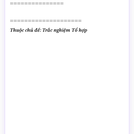
===============
====================
Thuộc chủ đề: Trắc nghiệm Tổ hợp