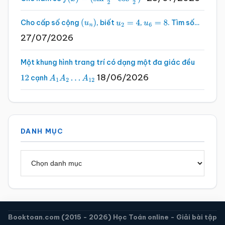
f
(
x
)
=
(
sin
x
2
–
cos
x
2
)
2
Cho cấp số cộng
, biết
,
. Tìm số…
(
u
n
)
u
2
=
4
u
6
=
8
27/07/2026
Một khung hình trang trí có dạng một đa giác đều
18/06/2026
cạnh
12
A
1
A
2
…
A
12
DANH MỤC
Danh
mục
Booktoan.com (2015 - 2026) Học Toán online - Giải bài tập