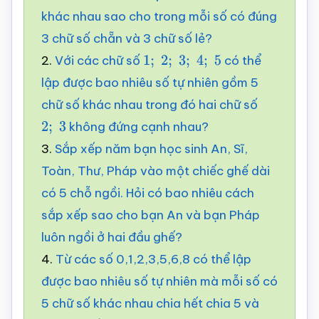
khác nhau sao cho trong mỗi số có đúng
3 chữ số chẵn và 3 chữ số lẻ?
2.
Với các chữ số
có thể
1
;
2
;
3
;
4
;
5
lập được bao nhiêu số tự nhiên gồm 5
chữ số khác nhau trong đó hai chữ số
không đứng cạnh nhau?
2
;
3
3.
Sắp xếp năm bạn học sinh An, Sĩ,
Toàn, Thư, Pháp vào một chiếc ghế dài
có 5 chỗ ngồi. Hỏi có bao nhiêu cách
sắp xếp sao cho bạn An và bạn Pháp
luôn ngồi ở hai đầu ghế?
4.
Từ các số 0,1,2,3,5,6,8 có thể lập
được bao nhiêu số tự nhiên mà mỗi số có
5 chữ số khác nhau chia hết chia 5 và