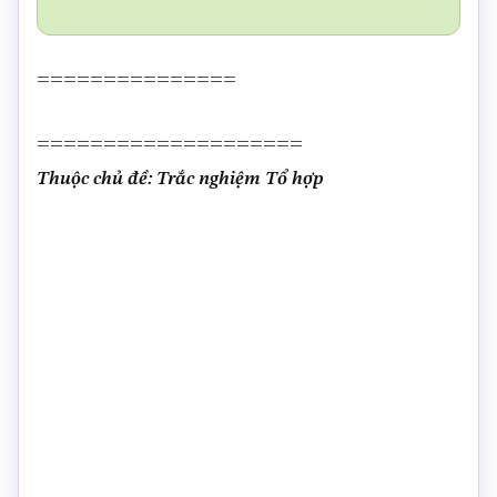
===============
====================
Thuộc chủ đề: Trắc nghiệm Tổ hợp