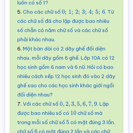
luôn có số 1?
5.
Cho các chữ số
. Từ
0
;
1
;
2
;
3
;
4
;
5
;
6
các chữ số đã cho lập được bao nhiêu
số chẵn có năm chữ số và các chữ số
phải khác nhau.
6.
Một bàn dài có 2 dãy ghế đối diện
nhau, mỗi dãy gồm 6 ghế. Lớp 10A có 12
học sinh gồm 6 nam và 6 nữ. Hỏi có bao
nhiêu cách xếp 12 học sinh đó vào 2 dãy
ghế sao cho các học sinh khác giới ngồi
đối diện nhau?
7.
Với các chữ số
. Lập
0
,
2
,
3
,
5
,
6
,
7
,
9
được bao nhiêu số có
chữ số mà
10
trong mỗi số chữ số
có mặt đúng 3 lần,
5
chữ số
có mặt đúng 2 lần và các chữ