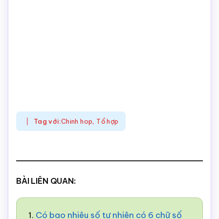
Tag với:
Chinh hop
,
Tổ hợp
BÀI LIÊN QUAN:
1.
Có bao nhiêu số tự nhiên có 6 chữ số