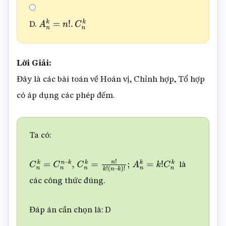
D.
A
n
k
=
n
!
.
C
n
k
Lời Giải:
Đây là các bài toán về Hoán vị, Chỉnh hợp, Tổ hợp
có áp dụng các phép đếm.
Ta có:
là
C
n
k
=
C
n
n
–
k
,
C
n
k
=
n
!
k
!
(
n
–
các công thức đúng.
k
)
!
;
A
n
k
=
k
!
C
n
k
Đáp án cần chọn là: D