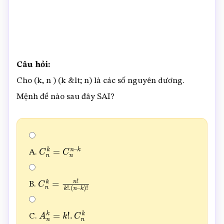
Câu hỏi:
Cho (k, n ) (k &lt; n) là các số nguyên dương.
Mệnh đề nào sau đây SAI?
A.
C
n
k
=
C
n
n
–
k
B.
C
n
k
=
n
!
k
!
.
(
n
–
k
)
!
C.
A
n
k
=
k
!
.
C
n
k