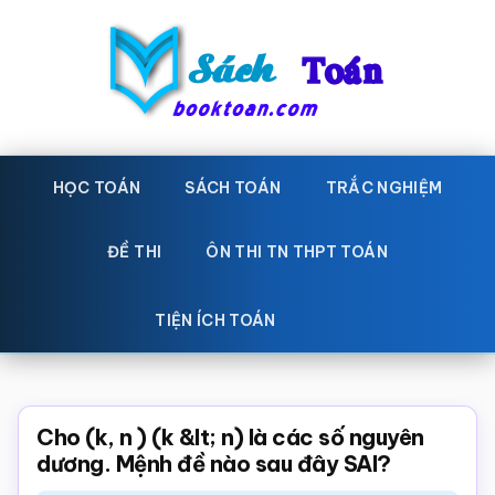
Skip
Bỏ
to
qua
main
primary
content
sidebar
Sách
Học
toán,
HỌC TOÁN
SÁCH TOÁN
TRẮC NGHIỆM
Toán
Đề
-
thi
ĐỀ THI
ÔN THI TN THPT TOÁN
toán,
Học
Sách
TIỆN ÍCH TOÁN
toán
giáo
khoa
Toán,
Cho (k, n ) (k &lt; n) là các số nguyên
trắc
dương. Mệnh đề nào sau đây SAI?
nghiệm