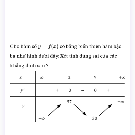
Cho hàm số
có bảng biến thiên hàm bậc
y
=
f
(
x
)
ba như hình dưới đây: Xét tính đúng sai của các
khẳng định sau ?