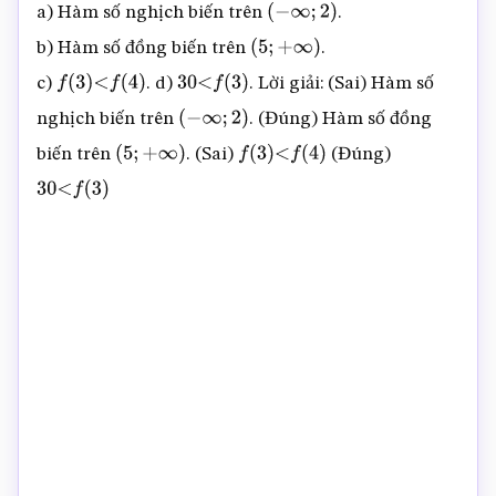
a) Hàm số nghịch biến trên
.
(
−
∞
;
2
)
b) Hàm số đồng biến trên
.
(
5
;
+
∞
)
c)
. d)
. Lời giải: (Sai) Hàm số
f
(
3
)
<
f
(
4
)
30
<
f
(
3
)
nghịch biến trên
. (Đúng) Hàm số đồng
(
−
∞
;
2
)
biến trên
. (Sai)
(Đúng)
(
5
;
+
∞
)
f
(
3
)
<
f
(
4
)
30
<
f
(
3
)