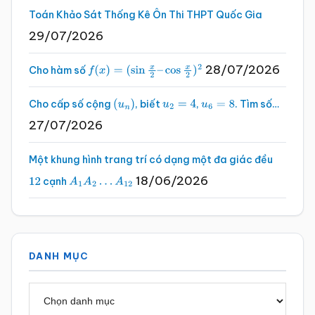
Toán Khảo Sát Thống Kê Ôn Thi THPT Quốc Gia
29/07/2026
28/07/2026
Cho hàm số
f
(
x
)
=
(
sin
x
2
–
cos
x
2
)
2
Cho cấp số cộng
, biết
,
. Tìm số…
(
u
n
)
u
2
=
4
u
6
=
8
27/07/2026
Một khung hình trang trí có dạng một đa giác đều
18/06/2026
cạnh
12
A
1
A
2
…
A
12
DANH MỤC
Danh
mục