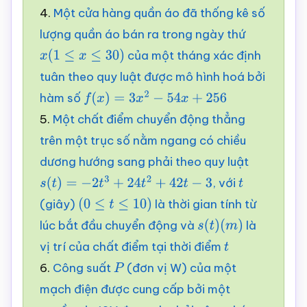
4.
Một cửa hàng quần áo đã thống kê số
lượng quần áo bán ra trong ngày thứ
của một tháng xác định
x
(
1
≤
x
≤
30
)
tuân theo quy luật được mô hình hoá bởi
hàm số
f
(
x
)
=
3
x
2
−
54
x
+
256
5.
Một chất điểm chuyển động thẳng
trên một trục số nằm ngang có chiều
dương hướng sang phải theo quy luật
, với
s
(
t
)
=
−
2
t
3
+
24
t
2
+
42
t
−
3
t
(giây)
là thời gian tính từ
(
0
≤
t
≤
10
)
lúc bắt đầu chuyển động và
là
s
(
t
)
(
m
)
vị trí của chất điểm tại thời điểm
t
6.
Công suất
(đơn vị W) của một
P
mạch điện được cung cấp bởi một