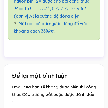
nguồn pin 12V được cho bởi công thức
, với
P
=
15
I
−
1
,
5
I
2
,
0
≤
I
≤
10
I
(đơn vị A) là cường độ dòng điện
7.
Một con cá bơi ngược dòng để vượt
khoảng cách
250
k
m
Reader
Để lại một bình luận
Interactions
Email của bạn sẽ không được hiển thị công
khai.
Các trường bắt buộc được đánh dấu
*