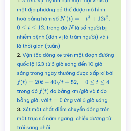
1.
Giả sử sự lây lan của một loại virus ở
một địa phương có thể được mô hình
hoá bằng hàm số
,
N
(
t
)
=
−
t
3
+
12
t
2
, trong đó
là số người bị
0
≤
t
≤
12
N
nhiễm bệnh (đơn vị là trăm người) và
t
là thời gian (tuần)
2.
Vận tốc dòng xe trên một đoạn đường
quốc lộ 123 từ 6 giờ sáng đến 10 giờ
sáng trong ngày thường được xấp xỉ bởi
f
(
t
)
=
20
t
−
40
t
+
52
,
0
≤
t
≤
4
trong đó
đo bằng km/giờ và
đo
f
(
t
)
t
bằng giờ, với
ứng với 6 giờ sáng
t
=
0
3.
Xét một chất điểm chuyển động trên
một trục số nằm ngang, chiều dương từ
trái sang phải