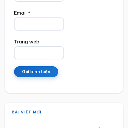
Email
*
Trang web
Sidebar
BÀI VIẾT MỚI
chính