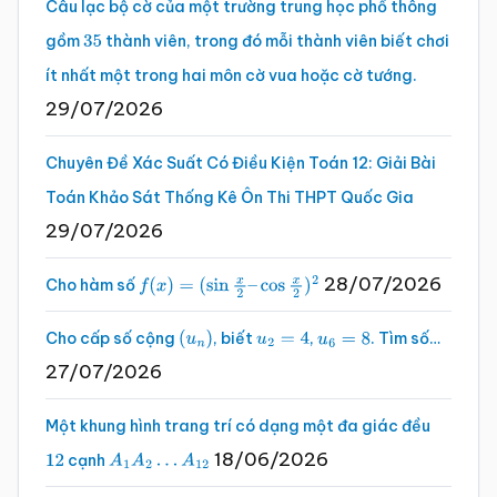
Câu lạc bộ cờ của một trường trung học phổ thông
gồm
thành viên, trong đó mỗi thành viên biết chơi
35
ít nhất một trong hai môn cờ vua hoặc cờ tướng.
29/07/2026
Chuyên Đề Xác Suất Có Điều Kiện Toán 12: Giải Bài
Toán Khảo Sát Thống Kê Ôn Thi THPT Quốc Gia
29/07/2026
28/07/2026
Cho hàm số
f
(
x
)
=
(
sin
x
2
–
cos
x
2
)
2
Cho cấp số cộng
, biết
,
. Tìm số…
(
u
n
)
u
2
=
4
u
6
=
8
27/07/2026
Một khung hình trang trí có dạng một đa giác đều
18/06/2026
cạnh
12
A
1
A
2
…
A
12