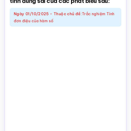
tính đúng sai của các phát biểu sau:
Toán
Ngày
01/10/2025
-
Thuộc chủ đề:
Trắc nghiệm Tính
online
đơn điệu của hàm số