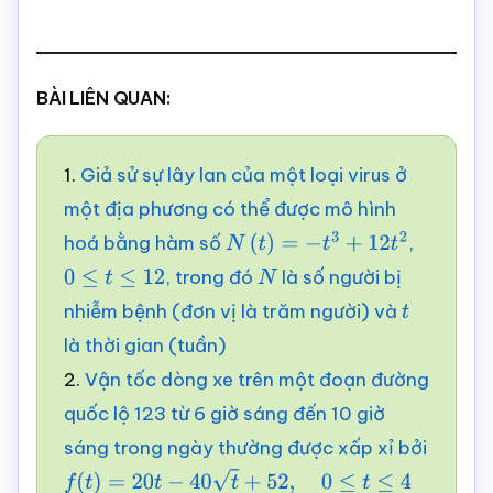
BÀI LIÊN QUAN:
1.
Giả sử sự lây lan của một loại virus ở
một địa phương có thể được mô hình
hoá bằng hàm số
,
N
(
t
)
=
−
t
3
+
12
t
2
, trong đó
là số người bị
0
≤
t
≤
12
N
nhiễm bệnh (đơn vị là trăm người) và
t
là thời gian (tuần)
2.
Vận tốc dòng xe trên một đoạn đường
quốc lộ 123 từ 6 giờ sáng đến 10 giờ
sáng trong ngày thường được xấp xỉ bởi
f
(
t
)
=
20
t
−
40
t
+
52
,
0
≤
t
≤
4