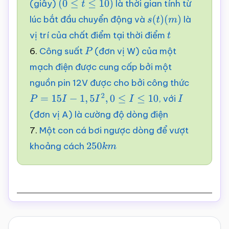
(giây)
là thời gian tính từ
(
0
≤
t
≤
10
)
lúc bắt đầu chuyển động và
là
s
(
t
)
(
m
)
vị trí của chất điểm tại thời điểm
t
6.
Công suất
(đơn vị W) của một
P
mạch điện được cung cấp bởi một
nguồn pin 12V được cho bởi công thức
, với
P
=
15
I
−
1
,
5
I
2
,
0
≤
I
≤
10
I
(đơn vị A) là cường độ dòng điện
7.
Một con cá bơi ngược dòng để vượt
khoảng cách
250
k
m
Reader