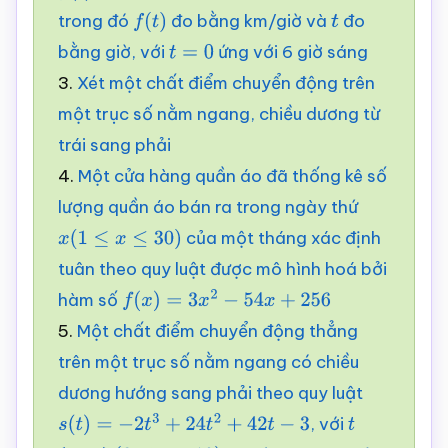
trong đó
đo bằng km/giờ và
đo
f
(
t
)
t
bằng giờ, với
ứng với 6 giờ sáng
t
=
0
3.
Xét một chất điểm chuyển động trên
một trục số nằm ngang, chiều dương từ
trái sang phải
4.
Một cửa hàng quần áo đã thống kê số
lượng quần áo bán ra trong ngày thứ
của một tháng xác định
x
(
1
≤
x
≤
30
)
tuân theo quy luật được mô hình hoá bởi
hàm số
f
(
x
)
=
3
x
2
−
54
x
+
256
5.
Một chất điểm chuyển động thẳng
trên một trục số nằm ngang có chiều
dương hướng sang phải theo quy luật
, với
s
(
t
)
=
−
2
t
3
+
24
t
2
+
42
t
−
3
t