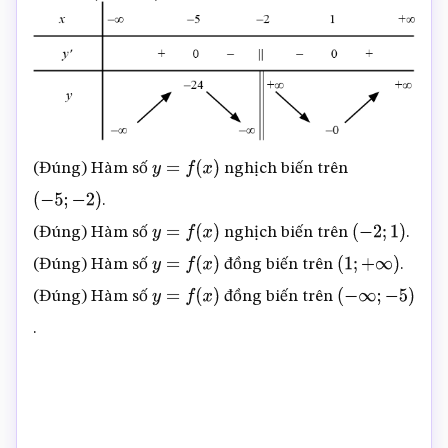
(Đúng) Hàm số
nghịch biến trên
y
=
f
(
x
)
.
(
−
5
;
−
2
)
(Đúng) Hàm số
nghịch biến trên
.
y
=
f
(
x
)
(
−
2
;
1
)
(Đúng) Hàm số
đồng biến trên
.
y
=
f
(
x
)
(
1
;
+
∞
)
(Đúng) Hàm số
đồng biến trên
y
=
f
(
x
)
(
−
∞
;
.
−
5
)