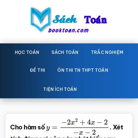
Skip
Bỏ
to
qua
main
primary
content
sidebar
Sách
Học
toán,
HỌC TOÁN
SÁCH TOÁN
TRẮC NGHIỆM
Toán
Đề
-
thi
ĐỀ THI
ÔN THI TN THPT TOÁN
toán,
Học
Sách
TIỆN ÍCH TOÁN
toán
giáo
khoa
Toán,
Cho hàm số
y
=
−
2
x
2
+
4
x
−
2
−
x
−
2
. Xét
trắc
nghiệm