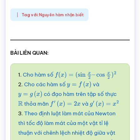
Tag với:
Nguyên hàm nhận biết
BÀI LIÊN QUAN:
1.
Cho hàm số
f
(
x
)
=
(
sin
x
2
–
cos
x
2
)
2
2.
Cho các hàm số
và
y
=
f
(
x
)
có đạo hàm trên tập số thực
y
=
g
(
x
)
thỏa mãn
và
R
f
′
(
x
)
=
2
x
g
′
(
x
)
=
x
2
3.
Theo định luật làm mát của Newton
thì tốc độ làm mát của một vật tỉ lệ
thuận với chênh lệch nhiệt độ giữa vật