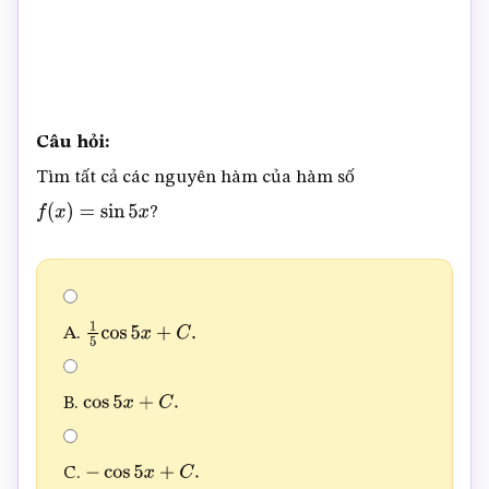
Câu hỏi:
Tìm tất cả các nguyên hàm của hàm số
?
f
(
x
)
=
sin
5
x
A.
1
5
cos
5
x
+
C
.
B.
cos
5
x
+
C
.
C.
−
cos
5
x
+
C
.