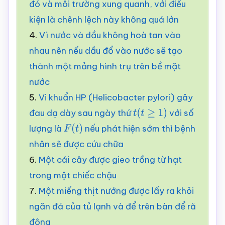
đó và môi trường xung quanh, với điều
kiện là chênh lệch này không quá lớn
4.
Vì nước và dầu không hoà tan vào
nhau nên nếu dầu đổ vào nước sẽ tạo
thành một mảng hình trụ trên bề mặt
nước
5.
Vi khuẩn HP (Helicobacter pylori) gây
đau dạ dày sau ngày thứ
với số
t
(
t
≥
1
)
lượng là
nếu phát hiện sớm thì bệnh
F
(
t
)
nhân sẽ được cứu chữa
6.
Một cái cây được gieo trồng từ hạt
trong một chiếc chậu
7.
Một miếng thịt nướng được lấy ra khỏi
ngăn đá của tủ lạnh và để trên bàn để rã
đông