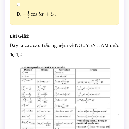
D.
−
1
5
cos
5
x
+
C
.
Lời Giải:
Đây là các câu trắc nghiệm về NGUYÊN HÀM mức
độ 1,2