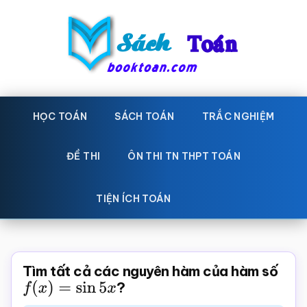
Skip
Bỏ
to
qua
main
primary
content
sidebar
Sách
Học
toán,
HỌC TOÁN
SÁCH TOÁN
TRẮC NGHIỆM
Toán
Đề
-
thi
ĐỀ THI
ÔN THI TN THPT TOÁN
toán,
Học
Sách
TIỆN ÍCH TOÁN
toán
giáo
khoa
Toán,
Tìm tất cả các nguyên hàm của hàm số
trắc
f
(
x
)
=
sin
5
x
?
nghiệm