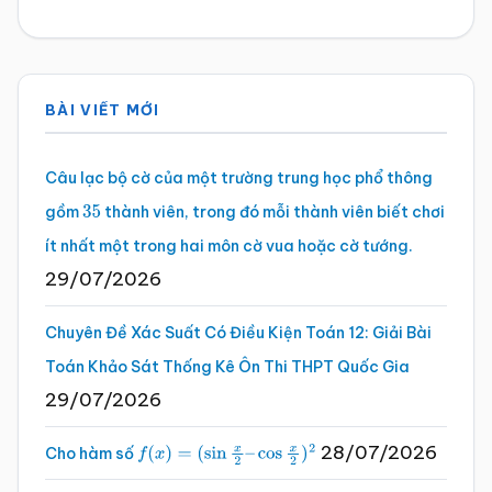
Sidebar
BÀI VIẾT MỚI
chính
Câu lạc bộ cờ của một trường trung học phổ thông
gồm
thành viên, trong đó mỗi thành viên biết chơi
35
ít nhất một trong hai môn cờ vua hoặc cờ tướng.
29/07/2026
Chuyên Đề Xác Suất Có Điều Kiện Toán 12: Giải Bài
Toán Khảo Sát Thống Kê Ôn Thi THPT Quốc Gia
29/07/2026
28/07/2026
Cho hàm số
f
(
x
)
=
(
sin
x
2
–
cos
x
2
)
2