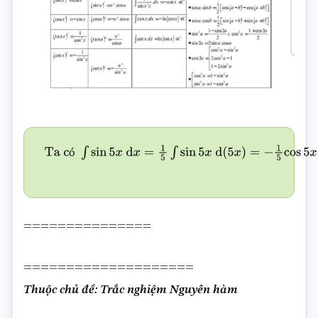
ó
Ta có
∫
sin
5
x
d
x
=
1
5
∫
sin
5
x
d
(
5
x
)
=
−
1
5
cos
5
x
+
C
.
===============
====================
Thuộc chủ đề: Trắc nghiệm Nguyên hàm