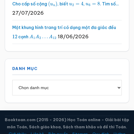
Cho cấp số cộng
, biết
,
. Tìm số…
(
u
n
)
u
2
=
4
u
6
=
8
27/07/2026
Một khung hình trang trí có dạng một đa giác đều
18/06/2026
cạnh
12
A
1
A
2
…
A
12
DANH MỤC
Danh
mục
Booktoan.com (2015 - 2026) Học Toán online - Giải bài tập
môn Toán, Sách giáo khoa, Sách tham khảo và đề thi Toán.
Giới thiệu
-
Liên hệ
-
Bản quyền
-
Sitemap
-
Quy định
-
Hướng