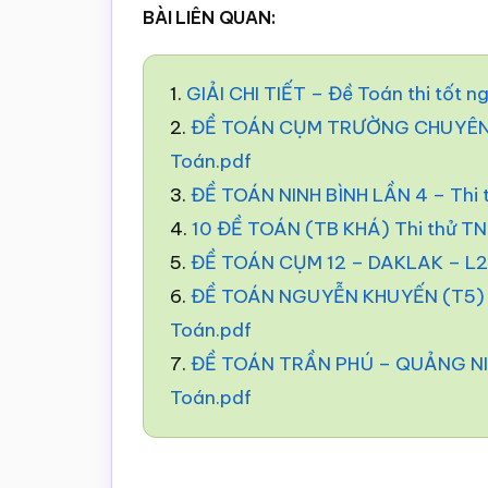
BÀI LIÊN QUAN:
1.
GIẢI CHI TIẾT – Đề Toán thi tốt 
2.
ĐỀ TOÁN CỤM TRƯỜNG CHUYÊN –
Toán.pdf
3.
ĐỀ TOÁN NINH BÌNH LẦN 4 – Thi
4.
10 ĐỀ TOÁN (TB KHÁ) Thi thử T
5.
ĐỀ TOÁN CỤM 12 – DAKLAK – L2 
6.
ĐỀ TOÁN NGUYỄN KHUYẾN (T5) –
Toán.pdf
7.
ĐỀ TOÁN TRẦN PHÚ – QUẢNG NIN
Toán.pdf