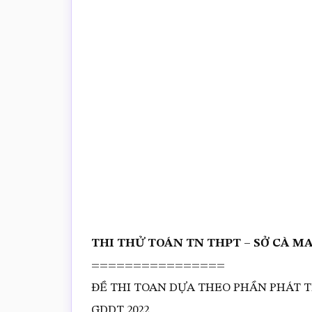
trắc
nghiệm
Toán
online
THI THỬ TOÁN TN THPT – SỞ CÀ MA
================
ĐỀ THI TOAN DỰA THEO PHẦN PHÁT 
GDDT 2022