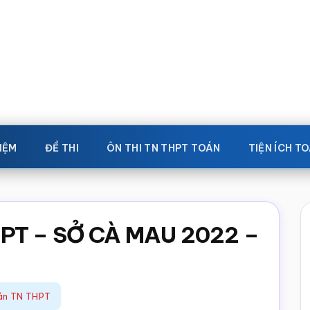
IỆM
ĐỀ THI
ÔN THI TN THPT TOÁN
TIỆN ÍCH T
HPT – SỞ CÀ MAU 2022 –
oán TN THPT