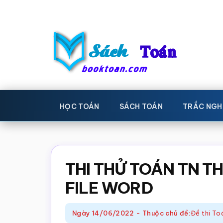
Skip
Bỏ
to
qua
main
primary
content
sidebar
Sách
Học
toán,
Toán
HỌC TOÁN
SÁCH TOÁN
TRẮC NGH
Đề
-
thi
toán,
Học
Sách
THI THỬ TOÁN TN T
toán
giáo
FILE WORD
khoa
Toán,
Ngày
14/06/2022
-
Thuộc chủ đề:
Đề thi T