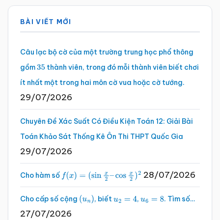
Sidebar
BÀI VIẾT MỚI
chính
Câu lạc bộ cờ của một trường trung học phổ thông
gồm
thành viên, trong đó mỗi thành viên biết chơi
35
ít nhất một trong hai môn cờ vua hoặc cờ tướng.
29/07/2026
Chuyên Đề Xác Suất Có Điều Kiện Toán 12: Giải Bài
Toán Khảo Sát Thống Kê Ôn Thi THPT Quốc Gia
29/07/2026
28/07/2026
Cho hàm số
f
(
x
)
=
(
sin
x
2
–
cos
x
2
)
2
Cho cấp số cộng
, biết
,
. Tìm số…
(
u
n
)
u
2
=
4
u
6
=
8
27/07/2026