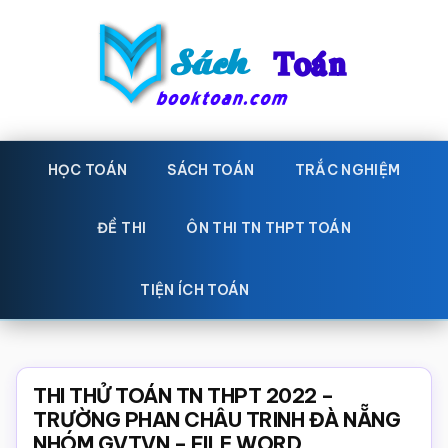
Skip
Bỏ
to
qua
main
primary
content
sidebar
Sách
Học
toán,
HỌC TOÁN
SÁCH TOÁN
TRẮC NGHIỆM
Toán
Đề
-
thi
ĐỀ THI
ÔN THI TN THPT TOÁN
toán,
Học
Sách
TIỆN ÍCH TOÁN
toán
giáo
khoa
Toán,
THI THỬ TOÁN TN THPT 2022 –
trắc
TRƯỜNG PHAN CHÂU TRINH ĐÀ NẴNG
NHÓM GVTVN – FILE WORD
nghiệm