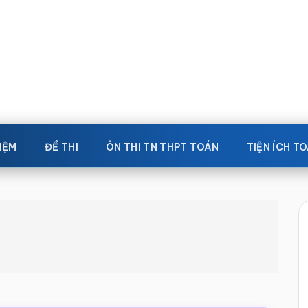
IỆM
ĐỀ THI
ÔN THI TN THPT TOÁN
TIỆN ÍCH T