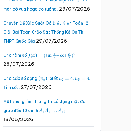
thành viên biết chơi ít nhất một trong hai
29/07/2026
môn cờ vua hoặc cờ tướng.
Chuyên Đề Xác Suất Có Điều Kiện Toán 12:
Giải Bài Toán Khảo Sát Thống Kê Ôn Thi
29/07/2026
THPT Quốc Gia
Cho hàm số
f
(
x
)
=
(
sin
x
2
–
cos
x
2
)
2
28/07/2026
Cho cấp số cộng
, biết
,
.
(
u
n
)
u
2
=
4
u
6
=
8
27/07/2026
Tìm số…
Một khung hình trang trí có dạng một đa
giác đều
cạnh
12
A
1
A
2
…
A
12
18/06/2026