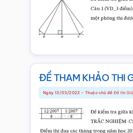
ĐỀ
Câu 1 (VD_3 điểm) 
4
một phòng thi đượ
ĐỀ THAM KHẢO THI G
Ngày
13/03/2022
-
Thuộc chủ đề:
Đề thi G
Đề kiểm tra giữa kì 
TRẮC NGHIỆM Chọn 
Điểm thi đua các tháng trong năm học 201