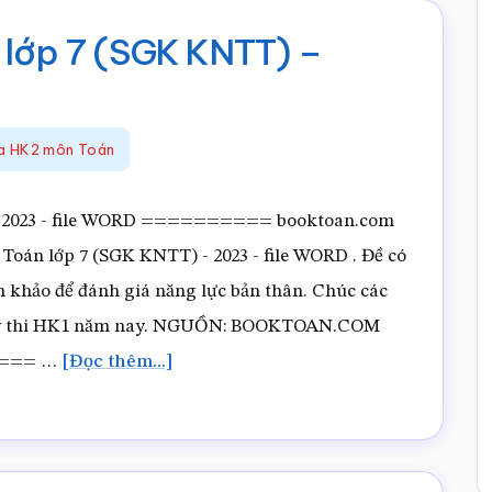
 lớp 7 (SGK KNTT) –
ữa HK2 môn Toán
 - 2023 - file WORD ========== booktoan.com
 Toán lớp 7 (SGK KNTT) - 2023 - file WORD . Đề có
am khảo để đánh giá năng lực bản thân. Chúc các
g kỳ thi HK1 năm nay. NGUỒN: BOOKTOAN.COM
vềĐề
==== …
[Đọc thêm...]
thi
Giữa
HK2