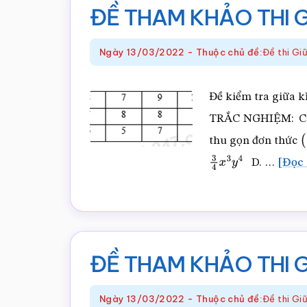
THI
ĐỀ THAM KHẢO THI G
GHK2
TOÁN
Ngày
13/03/2022
-
Thuộc chủ đề:
Đề thi G
LỚP
7
Đề kiểm tra giữa kì 
–
TRẮC NGHIỆM: Chọn
2022
thu gọn đơn thức
(
–
D. …
[Đọc 
3
4
x
3
y
4
file
word
ĐỀ THAM KHẢO THI G
Ngày
13/03/2022
-
Thuộc chủ đề:
Đề thi G