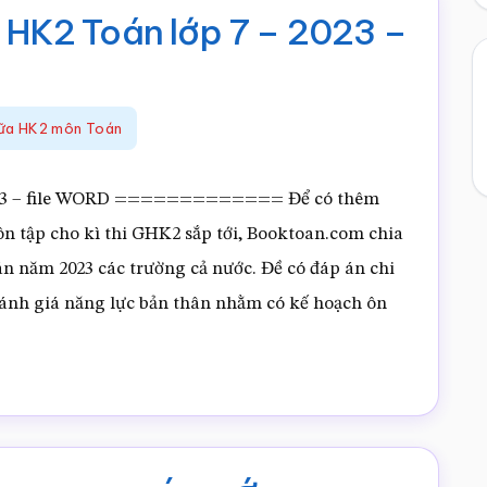
Toán
a HK2 Toán lớp 7 – 2023 –
lớp
7
(SGK
iữa HK2 môn Toán
KNTT)
–
 2023 – file WORD ============= Để có thêm
2023
n tập cho kì thi GHK2 sắp tới, Booktoan.com chia
–
n năm 2023 các trường cả nước. Đề có đáp án chi
file
 đánh giá năng lực bản thân nhằm có kế hoạch ôn
WORD