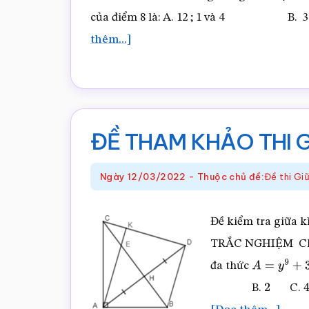
của điểm 8 là: A. 12 ; 1 và 
vềĐỀ
thêm...]
THAM
KHẢO
THI
GHK2
ĐỀ THAM KHẢO THI G
TOÁN
LỚP
Ngày
12/03/2022
-
Thuộc chủ đề:
Đề thi G
7
–
Đề kiểm tra giữa kì 
ĐỀ
TRẮC NGHIỆM Chọn 
2
đa thức
A
=
y
9
+
3
x
3
B.
C.
2