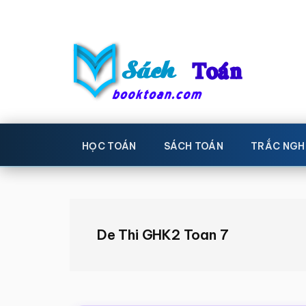
Skip
Bỏ
to
qua
main
primary
content
sidebar
Sách
Học
toán,
Toán
HỌC TOÁN
SÁCH TOÁN
TRẮC NGH
Đề
-
thi
toán,
Học
Sách
De Thi GHK2 Toan 7
toán
giáo
khoa
Toán,