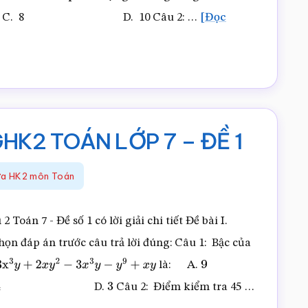
4 B. 3 C. 8 D. 10 Câu 2: …
[Đọc
HK2 TOÁN LỚP 7 – ĐỀ 1
iữa HK2 môn Toán
2 Toán 7 - Đề số 1 có lời giải chi tiết Đề bài I.
đáp án trước câu trả lời đúng: Câu 1: Bậc của
là: A.
y
+
2
x
y
2
−
3
x
3
y
−
y
9
+
x
y
9
D.
Câu 2: Điểm kiểm tra 45 …
4
3