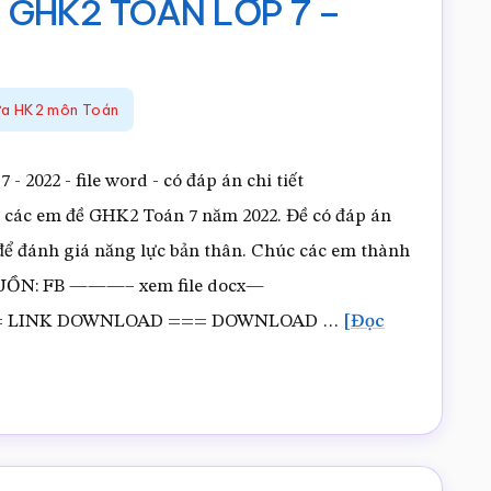
 GHK2 TOÁN LỚP 7 –
iữa HK2 môn Toán
22 - file word - có đáp án chi tiết
ác em đề GHK2 Toán 7 năm 2022. Đề có đáp án
 để đánh giá năng lực bản thân. Chúc các em thành
 NGUỒN: FB ———– xem file docx—
 LINK DOWNLOAD === DOWNLOAD …
[Đọc
D