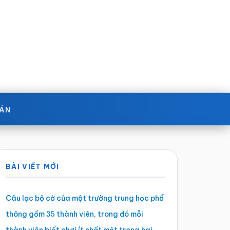
OÁN
Sidebar
BÀI VIẾT MỚI
chính
Câu lạc bộ cờ của một trường trung học phổ
thông gồm
thành viên, trong đó mỗi
35