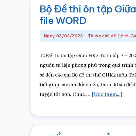
Bộ Đề thi ôn tập Giữ
file WORD
Ngày
03/03/2023
-
Thuộc chủ đề:
Đề thi G
12 Đề thi ôn tập Giữa HK2 Toán lớp 7 –
nguồn tư liệu phong phú trong quá trình ô
sẻ đến các em Bộ đề thi thử GHK2 môn Toá
tiết giúp các em đối chiếu, tham khảo để
vềBộ
luyện tốt hơn. Chúc …
[Đọc thêm...]
Đề
thi
ôn
tập