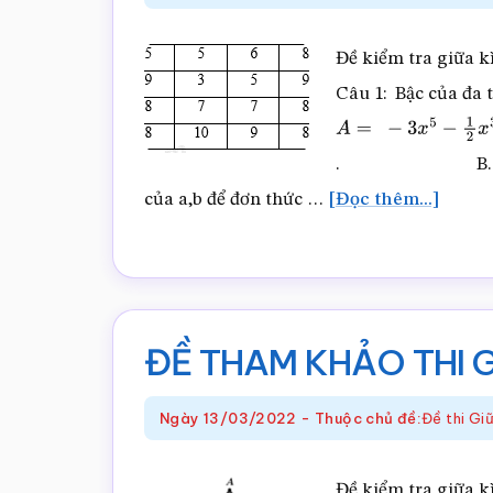
Đề kiểm tra giữa kì 
Câu 1: Bậc của đa 
A
=
−
3
x
5
−
1
2
x
3
y
−
3
4
. B. 4. C
vềĐỀ
của a,b để đơn thức …
[Đọc thêm...]
THA
KHẢO
THI
GHK2
ĐỀ THAM KHẢO THI G
TOÁN
LỚP
Ngày
13/03/2022
-
Thuộc chủ đề:
Đề thi G
7
–
Đề kiểm tra giữa kì 