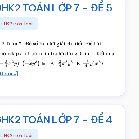
HK2 TOÁN LỚP 7 – ĐỀ 5
iữa HK2 môn Toán
2 Toán 7 - Đề số 5 có lời giải chi tiết Đề bài I.
 đáp án trước câu trả lời đúng: Câu 1: Kết quả
là: A.
B.
C.
−
3
4
x
2
y
)
.
(
−
x
y
3
)
3
4
x
3
y
3
−
3
4
y
4
x
3
vềĐỀ
thêm...]
THAM
KHẢO
THI
GHK2
HK2 TOÁN LỚP 7 – ĐỀ 4
TOÁN
LỚP
iữa HK2 môn Toán