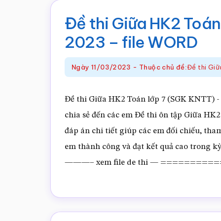
trắc
nghiệm
Đề thi Giữa HK2 Toán
Toán
2023 – file WORD
online
Ngày
11/03/2023
-
Thuộc chủ đề:
Đề thi Gi
Đề thi Giữa HK2 Toán lớp 7 (SGK KNTT)
chia sẻ đến các em Đề thi ôn tập Giữa HK2
đáp án chi tiết giúp các em đối chiếu, th
em thành công và đạt kết quả cao tron
———– xem file de thi — =========