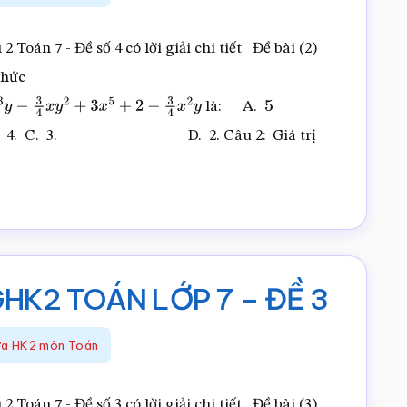
7
–
2 Toán 7 - Đề số 4 có lời giải chi tiết Đề bài (2)
ĐỀ
thức
5
là: A.
x
y
2
+
3
x
5
+
2
−
3
4
x
2
y
5
. 3. D. 2. Câu 2: Giá trị
M
HK2 TOÁN LỚP 7 – ĐỀ 3
iữa HK2 môn Toán
2 Toán 7 - Đề số 3 có lời giải chi tiết Đề bài (3)