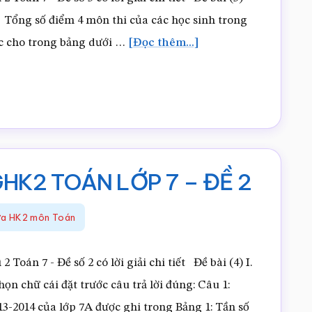
Tổng số điểm 4 môn thi của các học sinh trong
vềĐỀ
c cho trong bảng dưới …
[Đọc thêm...]
THAM
KHẢO
THI
GHK2
TOÁN
HK2 TOÁN LỚP 7 – ĐỀ 2
LỚP
7
iữa HK2 môn Toán
–
ĐỀ
2 Toán 7 - Đề số 2 có lời giải chi tiết Đề bài (4) I.
3
chữ cái đặt trước câu trả lời đúng: Câu 1:
3-2014 của lớp 7A được ghi trong Bảng 1: Tần số