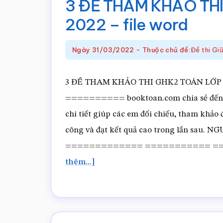
3 ĐỀ THAM KHẢO THI
Giữa
2022 – file word
HK2
Toán
Ngày
31/03/2022
-
Thuộc chủ đề:
Đề thi G
lớp
7
3 ĐỀ THAM KHẢO THI GHK2 TOÁN LỚP 7 - 20
–
========== booktoan.com chia sẻ đến c
2023
chi tiết giúp các em đối chiếu, tham khảo
–
công và đạt kết quả cao trong lần sau.
file
============= =========== ==
WOR
về3
thêm...]
ĐỀ
THAM
KHẢO