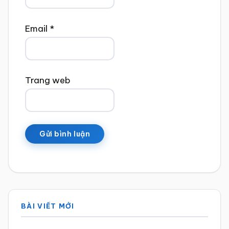
Email
*
Trang web
Sidebar
BÀI VIẾT MỚI
chính