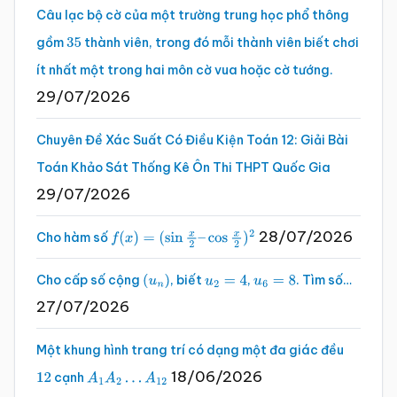
Câu lạc bộ cờ của một trường trung học phổ thông
gồm
thành viên, trong đó mỗi thành viên biết chơi
35
ít nhất một trong hai môn cờ vua hoặc cờ tướng.
29/07/2026
Chuyên Đề Xác Suất Có Điều Kiện Toán 12: Giải Bài
Toán Khảo Sát Thống Kê Ôn Thi THPT Quốc Gia
29/07/2026
28/07/2026
Cho hàm số
f
(
x
)
=
(
sin
x
2
–
cos
x
2
)
2
Cho cấp số cộng
, biết
,
. Tìm số…
(
u
n
)
u
2
=
4
u
6
=
8
27/07/2026
Một khung hình trang trí có dạng một đa giác đều
18/06/2026
cạnh
12
A
1
A
2
…
A
12