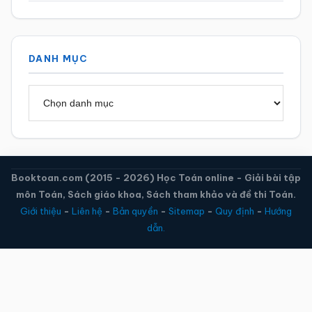
DANH MỤC
Danh
mục
Booktoan.com (2015 - 2026) Học Toán online - Giải bài tập
môn Toán, Sách giáo khoa, Sách tham khảo và đề thi Toán.
Giới thiệu
-
Liên hệ
-
Bản quyền
-
Sitemap
-
Quy định
-
Hướng
dẫn.