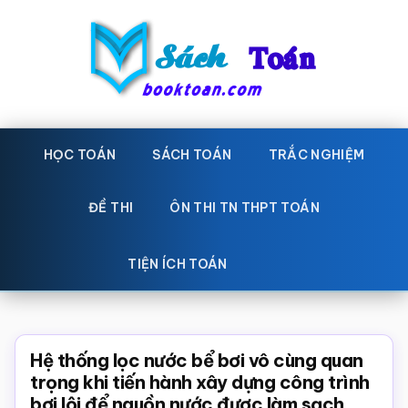
Skip
Bỏ
to
qua
main
primary
content
sidebar
Sách
Học
toán,
HỌC TOÁN
SÁCH TOÁN
TRẮC NGHIỆM
Toán
Đề
-
thi
ĐỀ THI
ÔN THI TN THPT TOÁN
toán,
Học
Sách
TIỆN ÍCH TOÁN
toán
giáo
khoa
Toán,
Hệ thống lọc nước bể bơi vô cùng quan
trắc
trọng khi tiến hành xây dựng công trình
bơi lội để nguồn nước được làm sạch
nghiệm