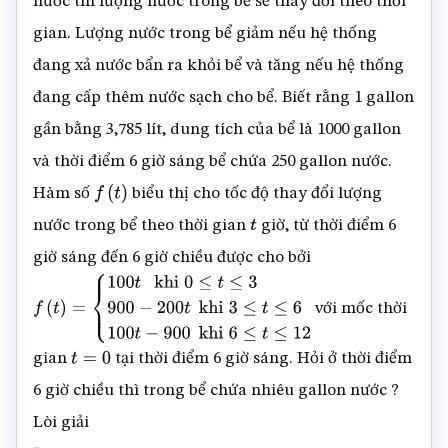
nước thì lượng nước trong bể sẽ thay đổi theo thời
gian. Lượng nước trong bể giảm nếu hệ thống
đang xả nước bẩn ra khỏi bể và tăng nếu hệ thống
đang cấp thêm nước sạch cho bể. Biết rằng 1 gallon
gần bằng 3,785 lít, dung tích của bể là 1000 gallon
và thời điểm 6 giờ sáng bể chứa 250 gallon nước.
Hàm số
biểu thị cho tốc độ thay đổi lượng
f
(
t
)
nước trong bể theo thời gian
giờ, từ thời điểm 6
t
giờ sáng đến 6 giờ chiều được cho bởi
với mốc thời
f
(
t
)
=
{
100
t
khi
0
≤
t
≤
3
900
−
200
t
khi
3
≤
t
≤
6
100
t
−
900
khi
6
≤
t
≤
12
gian
tại thời điểm 6 giờ sáng. Hỏi ở thời điểm
t
=
0
6 giờ chiều thì trong bể chứa nhiêu gallon nước ?
Lòi giải