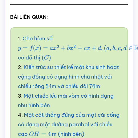
BÀI LIÊN QUAN:
1.
Cho hàm số
y
=
f
(
x
)
=
a
x
3
+
b
x
2
+
c
x
+
d
,
có đồ thị
(
a
,
b
,
c
,
d
∈
(
R
C
,
a
)
≠
0
)
2.
Kiến trúc sư thiết kế một khu sinh hoạt
cộng đồng có dạng hình chữ nhật với
chiều rộng
m và chiều dài
m
54
76
3.
Một chiếc lều mái vòm có hình dạng
như hình bên
4.
Mặt cắt thẳng đứng của một cái cổng
có dạng một đường parabol với chiều
cao
m (hình bên)
O
H
=
4