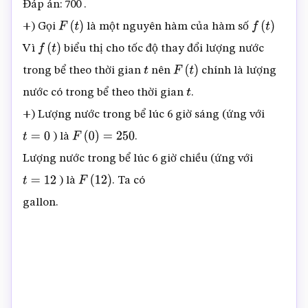
Đáp án: 700 .
+) Gọi
là một nguyên hàm của hàm số
F
(
t
)
f
(
t
)
Vì
biểu thị cho tốc độ thay đổi lượng nước
f
(
t
)
trong bể theo thời gian
nên
chính là lượng
t
F
(
t
)
nước có trong bể theo thời gian
.
t
+) Lượng nước trong bể lúc 6 giờ sáng (ứng với
) là
.
t
=
0
F
(
0
)
=
250
Lượng nước trong bể lúc 6 giờ chiều (ứng với
) là
. Ta có
t
=
12
F
(
12
)
gallon.