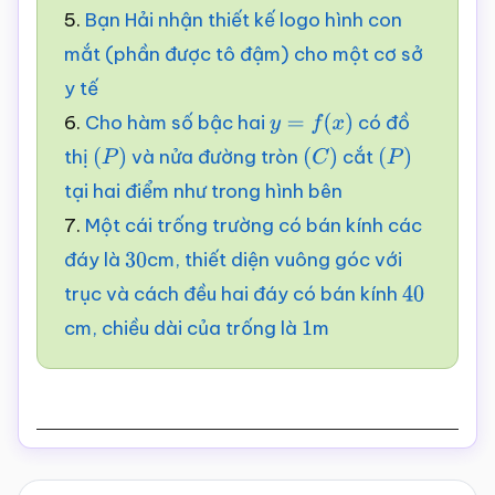
5.
Bạn Hải nhận thiết kế logo hình con
mắt (phần được tô đậm) cho một cơ sở
y tế
6.
Cho hàm số bậc hai
có đồ
y
=
f
(
x
)
thị
và nửa đường tròn
cắt
(
P
)
(
C
)
(
P
)
tại hai điểm như trong hình bên
7.
Một cái trống trường có bán kính các
đáy là
cm, thiết diện vuông góc với
30
trục và cách đều hai đáy có bán kính
40
cm, chiều dài của trống là
m
1