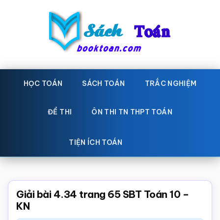
Skip
Bỏ
to
qua
main
primary
content
sidebar
Sách
Học
toán,
HỌC TOÁN
SÁCH TOÁN
TRẮC NGHIỆM
Toán
Đề
-
thi
ĐỀ THI
ÔN THI TN THPT TOÁN
toán,
Học
Sách
TIỆN ÍCH TOÁN
toán
giáo
khoa
Toán,
Giải bài 4.34 trang 65 SBT Toán 10 –
trắc
KN
nghiệm