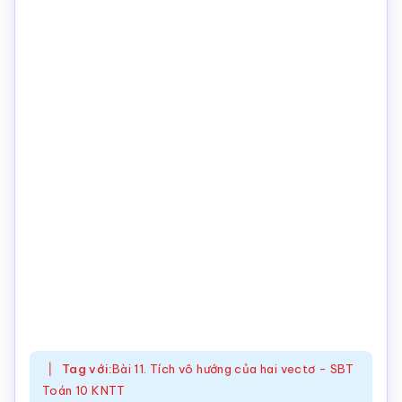
Tag với:
Bài 11. Tích vô hướng của hai vectơ - SBT
Toán 10 KNTT