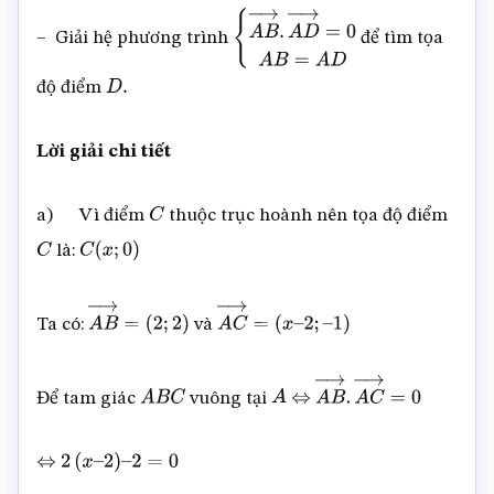
– Giải hệ phương trình
để tìm tọa
{
A
B
→
.
A
D
→
=
0
A
B
=
A
D
độ điểm
D
.
Lời giải chi tiết
a) Vì điểm
thuộc trục hoành nên tọa độ điểm
C
là:
C
C
(
x
;
0
)
Ta có:
và
A
B
→
=
(
2
;
2
)
A
C
→
=
(
x
–
2
;
–
1
)
Để tam giác
vuông tại
A
B
C
A
⇔
A
B
→
.
A
C
→
=
0
⇔
2
(
x
–
2
)
–
2
=
0