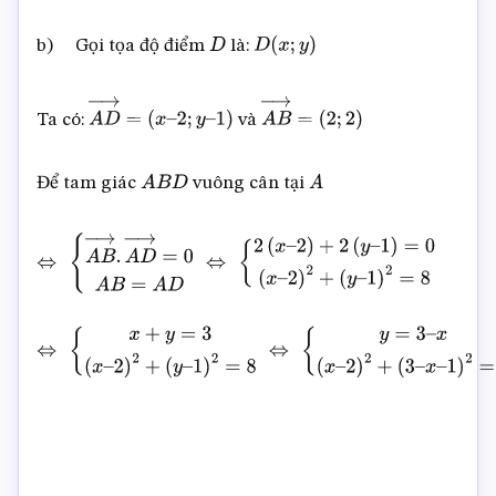
b) Gọi tọa độ điểm
là:
D
D
(
x
;
y
)
Ta có:
và
A
D
→
=
(
x
–
2
;
y
–
1
)
A
B
→
=
(
2
;
2
)
Để tam giác
vuông cân tại
A
B
D
A
⇔
{
A
B
→
.
A
D
→
=
0
A
B
=
A
D
⇔
{
2
(
x
–
2
)
+
2
(
y
–
1
)
=
0
(
x
–
2
)
2
+
(
y
–
1
)
2
=
8
⇔
{
x
+
y
=
3
(
x
–
2
)
2
+
(
y
–
1
)
2
=
8
⇔
{
y
=
3
–
x
(
x
–
2
)
2
+
(
3
–
x
–
1
)
2
=
8