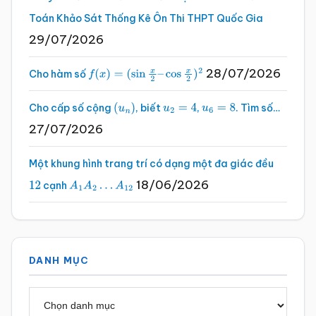
Toán Khảo Sát Thống Kê Ôn Thi THPT Quốc Gia
29/07/2026
28/07/2026
Cho hàm số
f
(
x
)
=
(
sin
x
2
–
cos
x
2
)
2
Cho cấp số cộng
, biết
,
. Tìm số…
(
u
n
)
u
2
=
4
u
6
=
8
27/07/2026
Một khung hình trang trí có dạng một đa giác đều
18/06/2026
cạnh
12
A
1
A
2
…
A
12
DANH MỤC
Danh