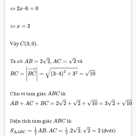
⇔
2
x
–
6
=
0
⇔
x
=
3
Vậy
C
(
3
;
0
)
.
Ta có:
và
A
B
=
2
2
,
A
C
=
2
B
C
=
|
B
C
→
|
=
(
3
–
4
)
2
+
3
2
=
10
Chu vi tam giác
là:
A
B
C
A
B
+
A
C
+
B
C
=
2
2
+
2
+
10
=
3
2
+
10
Diện tích tam giác
là:
A
B
C
(đvdt)
S
Δ
A
B
C
=
1
2
A
B
.
A
C
=
1
2
.2
2
.
2
=
2