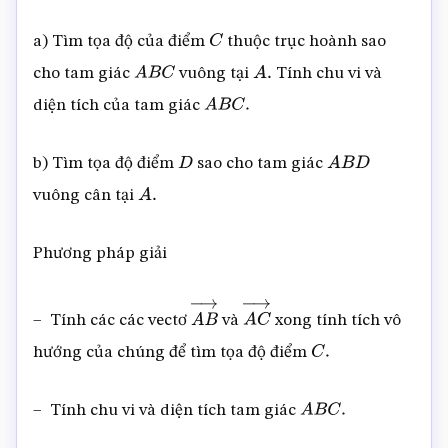
a) Tìm tọa độ của điểm
thuộc trục hoành sao
C
cho tam giác
vuông tại
Tính chu vi và
A
B
C
A
.
diện tích của tam giác
A
B
C
.
b) Tìm tọa độ điểm
sao cho tam giác
D
A
B
D
vuông cân tại
A
.
Phương pháp giải
– Tính các các vectơ
và
xong tính tích vô
A
B
→
A
C
→
hướng của chúng để tìm tọa độ điểm
C
.
– Tính chu vi và diện tích tam giác
A
B
C
.