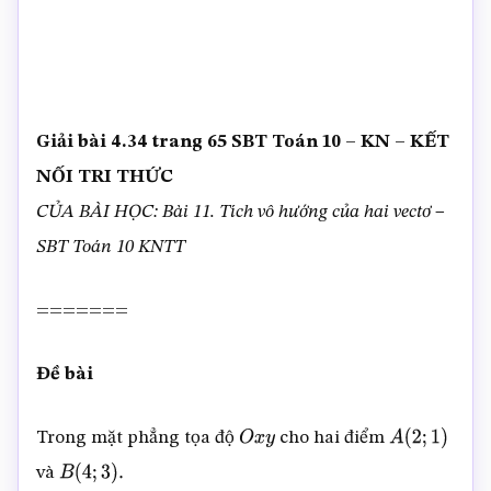
Giải bài 4.34 trang 65 SBT Toán 10 – KN – KẾT
NỐI TRI THỨC
CỦA BÀI HỌC: Bài 11. Tích vô hướng của hai vectơ –
SBT Toán 10 KNTT
=======
Đề bài
Trong mặt phẳng tọa độ
cho hai điểm
O
x
y
A
(
2
;
1
)
và
B
(
4
;
3
)
.