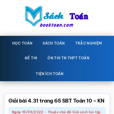
Skip
Bỏ
to
qua
main
primary
content
sidebar
Sách
Học
toán,
HỌC TOÁN
SÁCH TOÁN
TRẮC NGHIỆM
Toán
Đề
-
thi
ĐỀ THI
ÔN THI TN THPT TOÁN
toán,
Học
Sách
TIỆN ÍCH TOÁN
toán
giáo
khoa
Toán,
Giải bài 4.31 trang 65 SBT Toán 10 – KN
trắc
Ngày
15/09/2022
-
Thuộc chủ đề:
Giải sách bài tập
nghiệm