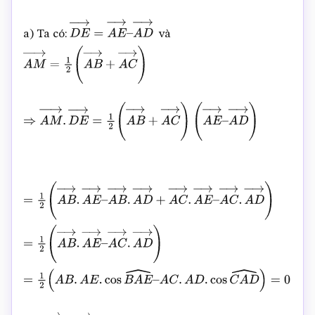
a) Ta có:
và
D
E
→
=
A
E
→
–
A
D
→
A
M
→
=
1
2
(
A
B
→
+
A
C
→
)
⇒
A
M
→
.
D
E
→
=
1
2
(
A
B
→
+
A
C
→
)
(
A
E
→
–
A
D
→
)
=
1
2
(
A
B
→
.
A
E
→
–
A
B
→
.
A
D
→
+
A
C
→
.
A
E
→
–
A
C
→
.
A
D
→
)
=
1
2
(
A
B
→
.
A
E
→
–
A
C
→
.
A
D
→
)
=
1
2
(
A
B
.
A
E
.
cos
B
A
E
^
–
A
C
.
A
D
.
cos
C
A
D
^
)
=
0