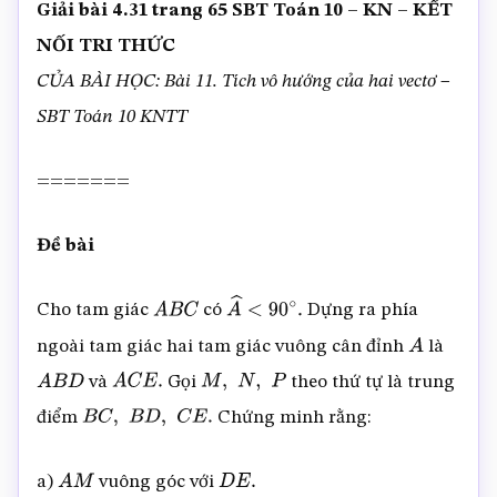
Giải bài 4.31 trang 65 SBT Toán 10 – KN – KẾT
NỐI TRI THỨC
CỦA BÀI HỌC: Bài 11. Tích vô hướng của hai vectơ –
SBT Toán 10 KNTT
=======
Đề bài
Cho tam giác
có
Dựng ra phía
A
B
C
A
^
<
90
∘
.
ngoài tam giác hai tam giác vuông cân đỉnh
là
A
và
Gọi
theo thứ tự là trung
A
B
D
A
C
E
.
M
,
N
,
P
điểm
Chứng minh rằng:
B
C
,
B
D
,
C
E
.
a)
vuông góc với
A
M
D
E
.