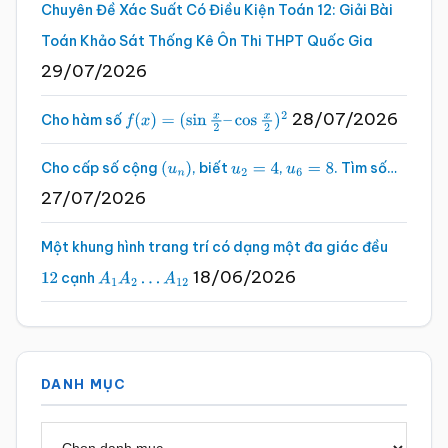
Chuyên Đề Xác Suất Có Điều Kiện Toán 12: Giải Bài
Toán Khảo Sát Thống Kê Ôn Thi THPT Quốc Gia
29/07/2026
28/07/2026
Cho hàm số
f
(
x
)
=
(
sin
x
2
–
cos
x
2
)
2
Cho cấp số cộng
, biết
,
. Tìm số…
(
u
n
)
u
2
=
4
u
6
=
8
27/07/2026
Một khung hình trang trí có dạng một đa giác đều
18/06/2026
cạnh
12
A
1
A
2
…
A
12
DANH MỤC
Danh