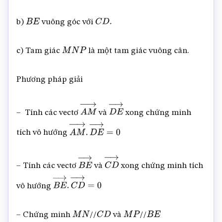
b)
vuông góc với
B
E
C
D
.
c) Tam giác
là một tam giác vuông cân.
M
N
P
Phương pháp giải
– Tính các vectơ
và
xong chứng minh
A
M
→
D
E
→
tích vô hướng
A
M
→
.
D
E
→
=
0
– Tính các vectơ
và
xong chứng minh tích
B
E
→
C
D
→
vô hướng
B
E
→
.
C
D
→
=
0
– Chứng minh
//
và
//
M
N
C
D
M
P
B
E