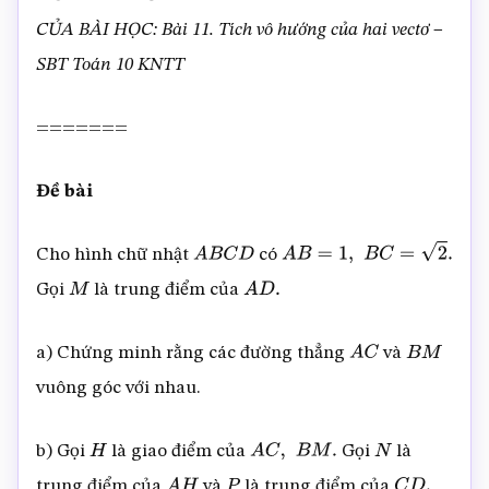
CỦA BÀI HỌC: Bài 11. Tích vô hướng của hai vectơ –
SBT Toán 10 KNTT
=======
Đề bài
Cho hình chữ nhật
có
A
B
C
D
A
B
=
1
,
B
C
=
2
.
Gọi
là trung điểm của
M
A
D
.
a) Chứng minh rằng các đường thẳng
và
A
C
B
M
vuông góc với nhau.
b) Gọi
là giao điểm của
Gọi
là
H
A
C
,
B
M
.
N
trung điểm của
và
là trung điểm của