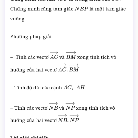
A
H
P
C
D
.
Chứng minh rằng tam giác
là một tam giác
N
B
P
vuông.
Phương pháp giải
– Tính các vectơ
và
xong tính tích vô
A
C
→
B
M
→
hướng của hai vectơ
A
C
→
.
B
M
→
– Tính độ dài các cạnh
A
C
,
A
H
– Tính các vectơ
và
xong tính tích vô
N
B
→
N
P
→
hướng của hai vectơ
N
B
→
.
N
P
→