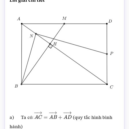
Lời giải chi tiết
a) Ta có:
(quy tắc hình bình
A
C
→
=
A
B
→
+
A
D
→
hành)