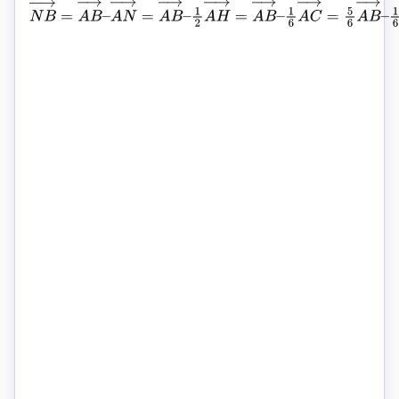
N
B
→
=
A
B
→
–
A
N
→
=
A
B
→
–
1
2
A
H
→
=
A
B
→
–
1
6
A
C
→
=
5
6
A
B
→
–
1
6
A
D
→