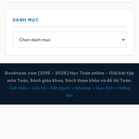
DANH MỤC
Danh
mục
Booktoan.com (2015 - 2026) Học Toán online - Giải bài tập
môn Toán, Sách giáo khoa, Sách tham khảo và đề thi Toán.
Giới thiệu
-
Liên hệ
-
Bản quyền
-
Sitemap
-
Quy định
-
Hướng
dẫn.