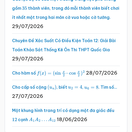
gồm
thành viên, trong đó mỗi thành viên biết chơi
35
ít nhất một trong hai môn cờ vua hoặc cờ tướng.
29/07/2026
Chuyên Đề Xác Suất Có Điều Kiện Toán 12: Giải Bài
Toán Khảo Sát Thống Kê Ôn Thi THPT Quốc Gia
29/07/2026
28/07/2026
Cho hàm số
f
(
x
)
=
(
sin
x
2
–
cos
x
2
)
2
Cho cấp số cộng
, biết
,
. Tìm số…
(
u
n
)
u
2
=
4
u
6
=
8
27/07/2026
Một khung hình trang trí có dạng một đa giác đều
18/06/2026
cạnh
12
A
1
A
2
…
A
12