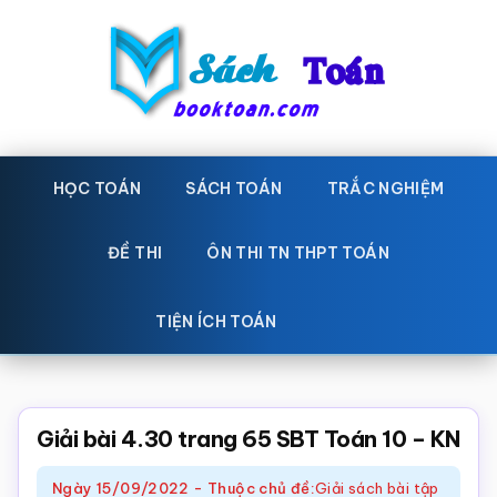
Skip
Bỏ
to
qua
main
primary
content
sidebar
Sách
Học
toán,
HỌC TOÁN
SÁCH TOÁN
TRẮC NGHIỆM
Toán
Đề
-
thi
ĐỀ THI
ÔN THI TN THPT TOÁN
toán,
Học
Sách
TIỆN ÍCH TOÁN
toán
giáo
khoa
Toán,
Giải bài 4.30 trang 65 SBT Toán 10 – KN
trắc
Ngày
15/09/2022
-
Thuộc chủ đề:
Giải sách bài tập
nghiệm