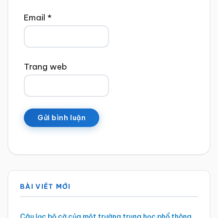
Email
*
Trang web
Sidebar
BÀI VIẾT MỚI
chính
Câu lạc bộ cờ của một trường trung học phổ thông