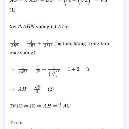
A
C
=
A
B
2
+
B
C
2
=
1
+
(
2
)
2
=
3
(1)
Xét
vuông tại
có:
Δ
A
B
N
A
(hệ thức lượng trong tam
1
A
H
2
=
1
A
B
2
+
1
A
M
2
giác vuông)
⇒
1
A
H
2
=
1
1
2
+
1
(
2
2
)
2
=
1
+
2
=
3
(2)
⇒
A
H
=
3
3
Từ (1) và (2)
⇒
A
H
=
1
3
A
C
Ta có: