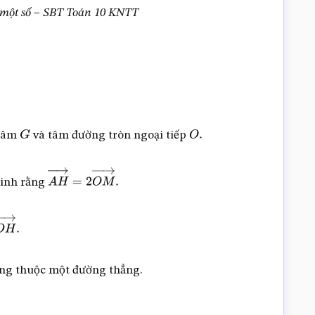
i một số – SBT Toán 10 KNTT
 tâm
và tâm đường tròn ngoại tiếp
G
O
.
inh rằng
A
H
→
=
2
O
M
→
.
O
H
→
.
ng thuộc một đường thẳng.