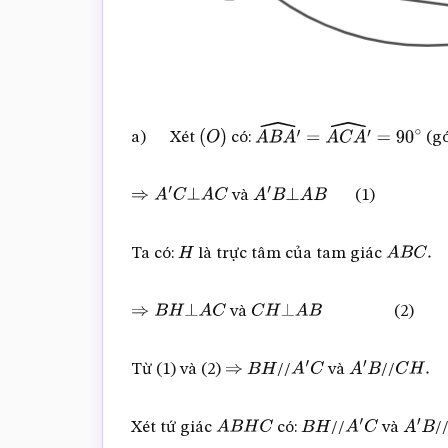
a) Xét
có:
(gó
(
O
)
A
B
A
′
^
=
A
C
A
′
^
=
90
∘
và
(1)
⇒
A
′
C
⊥
A
C
A
′
B
⊥
A
B
Ta có:
là trực tâm của tam giác
H
A
B
C
.
và
(2)
⇒
B
H
⊥
A
C
C
H
⊥
A
B
Từ (1) và (2)
//
và
//
⇒
B
H
A
′
C
A
′
B
C
H
.
Xét tứ giác
có:
//
và
/
A
B
H
C
B
H
A
′
C
A
′
B