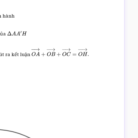
h hành
của
Δ
A
A
′
H
út ra kết luận
O
A
→
+
O
B
→
+
O
C
→
=
O
H
→
.
→
.