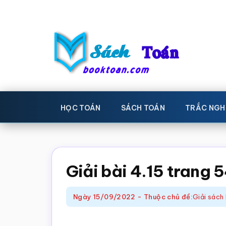
Skip
Bỏ
to
qua
main
primary
content
sidebar
Sách
Học
toán,
Toán
HỌC TOÁN
SÁCH TOÁN
TRẮC NGH
Đề
-
thi
toán,
Học
Sách
Giải bài 4.15 trang 
toán
giáo
khoa
Ngày
15/09/2022
-
Thuộc chủ đề:
Giải sách 
Toán,