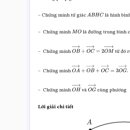
– Chứng minh tứ giác
là hình bìn
A
B
H
C
– Chứng minh
là đường trung bình 
M
O
– Chứng minh
từ đó r
O
B
→
+
O
C
→
=
2
O
M
→
– Chứng minh
O
A
→
+
O
B
→
+
O
C
→
=
3
O
G
– Chứng minh
và
cùng phương
O
H
→
O
G
→
Lời giải chi tiết