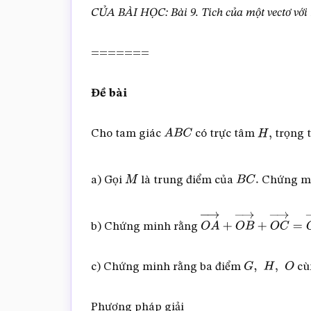
CỦA BÀI HỌC: Bài 9. Tích của một vectơ vớ
=======
Đề bài
Cho tam giác
có trực tâm
trọng
A
B
C
H
,
a) Gọi
là trung điểm của
Chứng m
M
B
C
.
b) Chứng minh rằng
O
A
→
+
O
B
→
+
O
C
→
=
c) Chứng minh rằng ba điểm
cù
G
,
H
,
O
Phương pháp giải