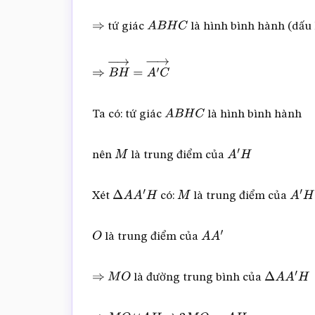
tứ giác
là hình bình hành (dấu 
⇒
A
B
H
C
⇒
B
H
→
=
A
′
C
→
Ta có: tứ giác
là hình bình hành
A
B
H
C
nên
là trung điểm của
M
A
′
H
Xét
có:
là trung điểm của
Δ
A
A
′
H
M
A
′
H
là trung điểm của
O
A
A
′
là đường trung bình của
⇒
M
O
Δ
A
A
′
H