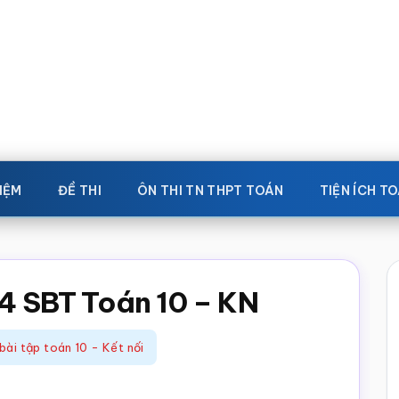
IỆM
ĐỀ THI
ÔN THI TN THPT TOÁN
TIỆN ÍCH T
54 SBT Toán 10 – KN
bài tập toán 10 - Kết nối