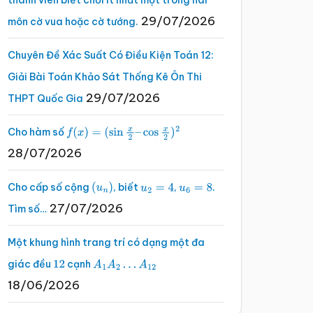
thành viên biết chơi ít nhất một trong hai
29/07/2026
môn cờ vua hoặc cờ tướng.
Chuyên Đề Xác Suất Có Điều Kiện Toán 12:
Giải Bài Toán Khảo Sát Thống Kê Ôn Thi
29/07/2026
THPT Quốc Gia
Cho hàm số
f
(
x
)
=
(
sin
x
2
–
cos
x
2
)
2
28/07/2026
Cho cấp số cộng
, biết
,
.
(
u
n
)
u
2
=
4
u
6
=
8
27/07/2026
Tìm số…
Một khung hình trang trí có dạng một đa
giác đều
cạnh
12
A
1
A
2
…
A
12
18/06/2026