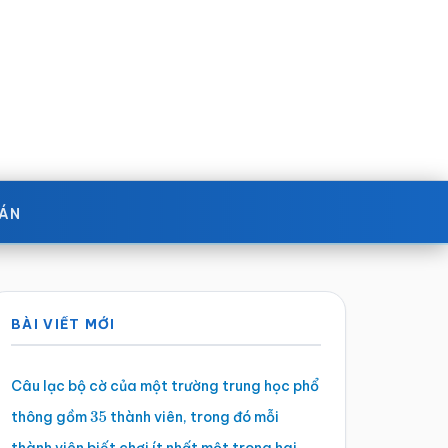
OÁN
Sidebar
BÀI VIẾT MỚI
chính
Câu lạc bộ cờ của một trường trung học phổ
thông gồm
thành viên, trong đó mỗi
35