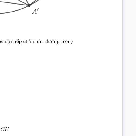
c nội tiếp chắn nửa đường tròn)
/
C
H