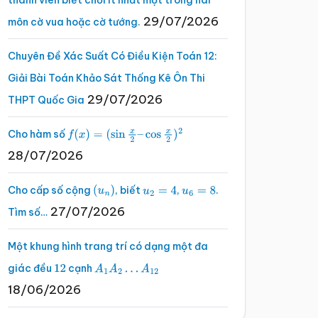
thành viên biết chơi ít nhất một trong hai
29/07/2026
môn cờ vua hoặc cờ tướng.
Chuyên Đề Xác Suất Có Điều Kiện Toán 12:
Giải Bài Toán Khảo Sát Thống Kê Ôn Thi
29/07/2026
THPT Quốc Gia
Cho hàm số
f
(
x
)
=
(
sin
x
2
–
cos
x
2
)
2
28/07/2026
Cho cấp số cộng
, biết
,
.
(
u
n
)
u
2
=
4
u
6
=
8
27/07/2026
Tìm số…
Một khung hình trang trí có dạng một đa
giác đều
cạnh
12
A
1
A
2
…
A
12
18/06/2026