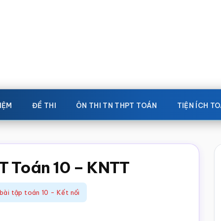
IỆM
ĐỀ THI
ÔN THI TN THPT TOÁN
TIỆN ÍCH T
BT Toán 10 – KNTT
bài tập toán 10 - Kết nối