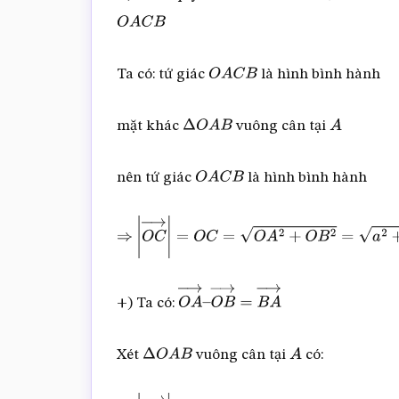
O
A
→
+
O
O
A
C
B
Ta có: tứ giác
là hình bình hành
O
A
C
B
mặt khác
vuông cân tại
Δ
O
A
B
A
nên tứ giác
là hình bình hành
O
A
C
B
⇒
|
O
C
→
|
=
O
C
=
O
A
2
+
O
B
2
=
a
2
+
a
2
=
a
2
+) Ta có:
O
A
→
–
O
B
→
=
B
A
→
Xét
vuông cân tại
có:
Δ
O
A
B
A