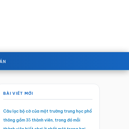
OÁN
Sidebar
BÀI VIẾT MỚI
chính
Câu lạc bộ cờ của một trường trung học phổ
thông gồm
thành viên, trong đó mỗi
35