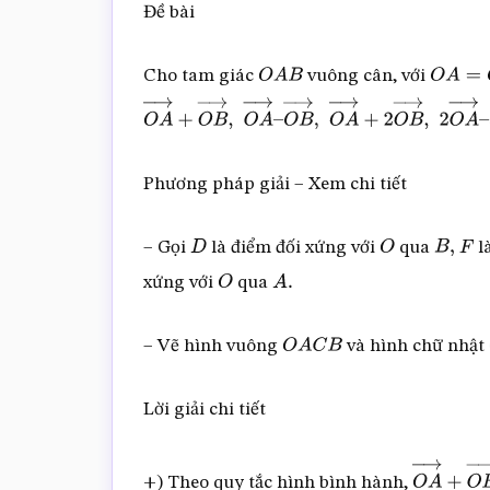
Đề bài
Cho tam giác
vuông cân, với
O
A
B
O
A
=
O
O
A
→
+
O
B
→
,
O
A
→
–
O
B
→
,
O
A
→
+
2
O
B
→
,
2
O
3
O
B
→
.
Phương pháp giải – Xem chi tiết
– Gọi
là điểm đối xứng với
qua
l
D
O
B
,
F
xứng với
qua
O
A
.
– Vẽ hình vuông
và hình chữ nhật
O
A
C
B
Lời giải chi tiết
+) Theo quy tắc hình bình hành,