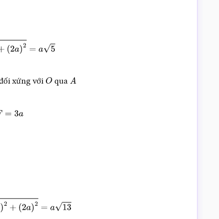
đối xứng với
qua
O
A
=
3
a
13