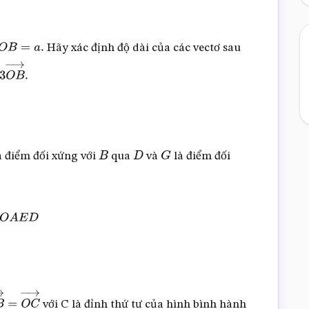
Hãy xác định độ dài của các vectơ sau
B
=
a
.
A
→
–
à điểm đối xứng với
qua
và
là điểm đối
B
D
G
O
A
E
D
với C là đỉnh thứ tư của hình bình hành