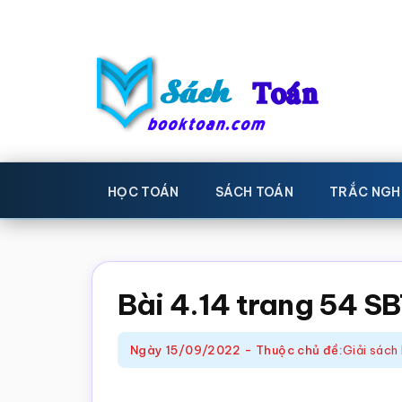
Skip
Bỏ
to
qua
main
primary
content
sidebar
Sách
Học
toán,
Toán
HỌC TOÁN
SÁCH TOÁN
TRẮC NGH
Đề
-
thi
toán,
Học
Sách
Bài 4.14 trang 54 S
toán
giáo
khoa
Ngày
15/09/2022
-
Thuộc chủ đề:
Giải sách 
Toán,