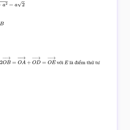
B
với
là điểm thứ tư
+
2
O
B
→
=
O
A
→
+
O
D
→
=
O
E
→
E