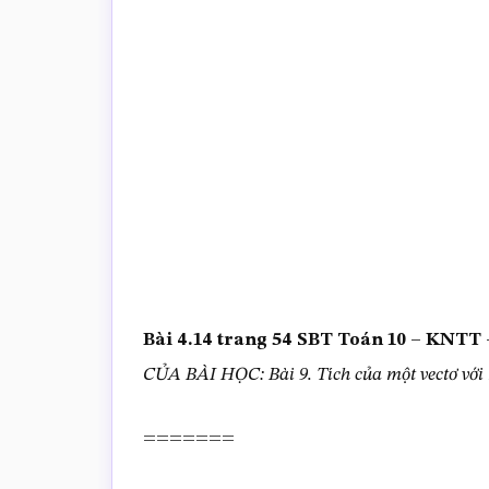
trắc
nghiệm
Toán
online
Bài 4.14 trang 54 SBT Toán 10 – KNT
CỦA BÀI HỌC: Bài 9. Tích của một vectơ vớ
=======