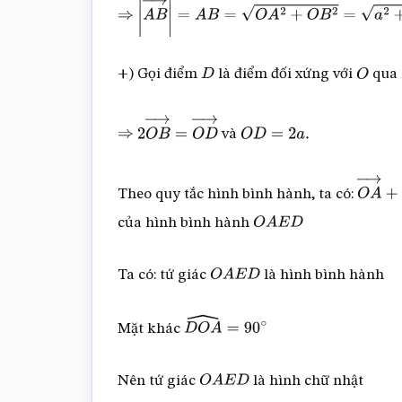
⇒
|
A
B
→
|
=
A
B
=
O
A
2
+
O
B
2
=
a
2
+
a
2
=
a
2
+) Gọi điểm
là điểm đối xứng với
qua
D
O
và
⇒
2
O
B
→
=
O
D
→
O
D
=
2
a
.
Theo quy tắc hình bình hành, ta có:
O
A
→
của hình bình hành
O
A
E
D
Ta có: tứ giác
là hình bình hành
O
A
E
D
Mặt khác
D
O
A
^
=
90
∘
Nên tứ giác
là hình chữ nhật
O
A
E
D