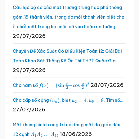
Câu lạc bộ cờ của một trường trung học phổ thông
gồm
thành viên, trong đó mỗi thành viên biết chơi
35
ít nhất một trong hai môn cờ vua hoặc cờ tướng.
29/07/2026
Chuyên Đề Xác Suất Có Điều Kiện Toán 12: Giải Bài
Toán Khảo Sát Thống Kê Ôn Thi THPT Quốc Gia
29/07/2026
28/07/2026
Cho hàm số
f
(
x
)
=
(
sin
x
2
–
cos
x
2
)
2
Cho cấp số cộng
, biết
,
. Tìm số…
(
u
n
)
u
2
=
4
u
6
=
8
27/07/2026
Một khung hình trang trí có dạng một đa giác đều
18/06/2026
cạnh
12
A
1
A
2
…
A
12