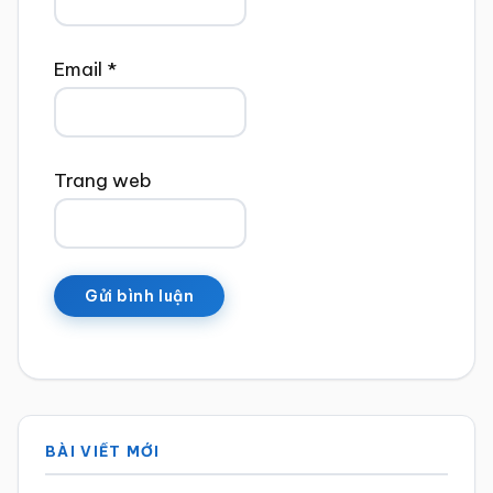
Email
*
Trang web
Sidebar
BÀI VIẾT MỚI
chính