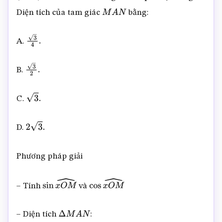
N
M
Diện tích của tam giác
bằng:
M
A
N
A.
3
4
.
B.
3
2
.
C.
3
.
D.
2
3
.
Phương pháp giải
– Tính
và
sin
x
O
M
^
cos
x
O
M
^
– Diện tích
:
Δ
M
A
N