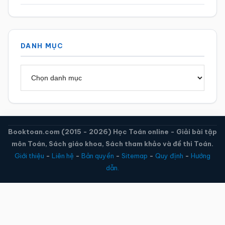
DANH MỤC
Danh
mục
Booktoan.com (2015 - 2026) Học Toán online - Giải bài tập
môn Toán, Sách giáo khoa, Sách tham khảo và đề thi Toán.
Giới thiệu
-
Liên hệ
-
Bản quyền
-
Sitemap
-
Quy định
-
Hướng
dẫn.