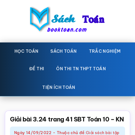
Skip
Bỏ
to
qua
main
primary
content
sidebar
Sách
Học
toán,
HỌC TOÁN
SÁCH TOÁN
TRẮC NGHIỆM
Toán
Đề
-
thi
ĐỀ THI
ÔN THI TN THPT TOÁN
toán,
Học
Sách
TIỆN ÍCH TOÁN
toán
giáo
khoa
Toán,
Giải bài 3.24 trang 41 SBT Toán 10 – KN
trắc
Ngày
14/09/2022
-
Thuộc chủ đề:
Giải sách bài tập
nghiệm