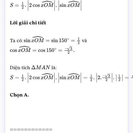
S
=
1
2
.
|
2
cos
x
O
M
^
|
.
|
sin
x
O
M
^
|
Lời giải chi tiết
Ta có:
và
sin
x
O
M
^
=
sin
150
∘
=
1
2
cos
x
O
M
^
=
cos
150
∘
=
–
3
2
.
Diện tích
là:
Δ
M
A
N
S
=
1
2
.
|
2
cos
x
O
M
^
|
.
|
sin
x
O
M
^
|
=
1
2
.
|
2.
–
3
2
|
.
|
1
2
|
=
3
4
.
Chọn A.
============