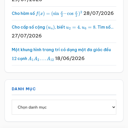
28/07/2026
Cho hàm số
f
(
x
)
=
(
sin
x
2
–
cos
x
2
)
2
Cho cấp số cộng
, biết
,
. Tìm số…
(
u
n
)
u
2
=
4
u
6
=
8
27/07/2026
Một khung hình trang trí có dạng một đa giác đều
18/06/2026
cạnh
12
A
1
A
2
…
A
12
DANH MỤC
Danh
mục