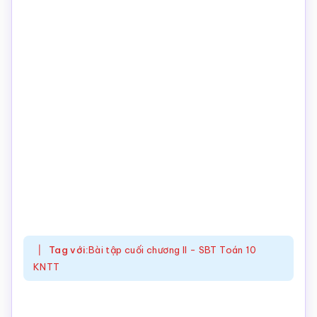
Tag với:
Bài tập cuối chương II - SBT Toán 10
KNTT