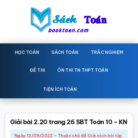
Skip
Bỏ
to
qua
main
primary
content
sidebar
Sách
Học
toán,
HỌC TOÁN
SÁCH TOÁN
TRẮC NGHIỆM
Toán
Đề
-
thi
ĐỀ THI
ÔN THI TN THPT TOÁN
toán,
Học
Sách
TIỆN ÍCH TOÁN
toán
giáo
khoa
Toán,
Giải bài 2.20 trang 26 SBT Toán 10 – KN
trắc
Ngày
13/09/2022
-
Thuộc chủ đề:
Giải sách bài tập
nghiệm