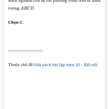
Miền nghiệm của hệ bất phương trình trên là: hình
vuông
A
B
C
D
Chọn C.
============
Thuộc chủ đề:
Giải sách bài tập toán 10 – Kết nối