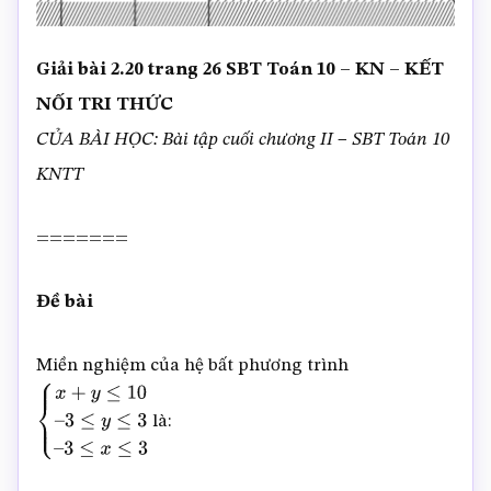
Giải bài 2.20 trang 26 SBT Toán 10 – KN – KẾT
NỐI TRI THỨC
CỦA BÀI HỌC: Bài tập cuối chương II – SBT Toán 10
KNTT
=======
Đề bài
Miền nghiệm của hệ bất phương trình
là:
{
x
+
y
≤
10
–
3
≤
y
≤
3
–
3
≤
x
≤
3