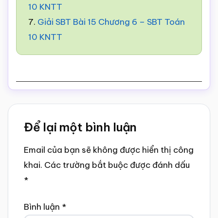
10 KNTT
7.
Giải SBT Bài 15 Chương 6 – SBT Toán
10 KNTT
Reader
Để lại một bình luận
Interactions
Email của bạn sẽ không được hiển thị công
khai.
Các trường bắt buộc được đánh dấu
*
Bình luận
*