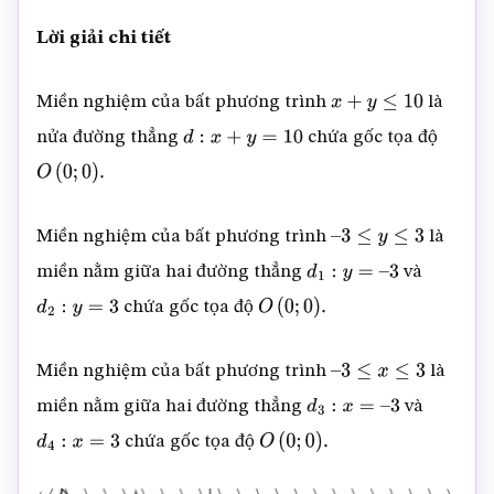
Lời giải chi tiết
Miền nghiệm của bất phương trình
là
x
+
y
≤
10
nửa đường thẳng
chứa gốc tọa độ
d
:
x
+
y
=
10
O
(
0
;
0
)
.
Miền nghiệm của bất phương trình
là
–
3
≤
y
≤
3
miền nằm giữa hai đường thẳng
và
d
1
:
y
=
–
3
chứa gốc tọa độ
d
2
:
y
=
3
O
(
0
;
0
)
.
Miền nghiệm của bất phương trình
là
–
3
≤
x
≤
3
miền nằm giữa hai đường thẳng
và
d
3
:
x
=
–
3
chứa gốc tọa độ
d
4
:
x
=
3
O
(
0
;
0
)
.